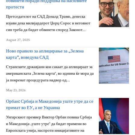
обвинети поради поддршка на насилните
протести
Претседателот на САД Доналд Трамп, денеска
изјави дека милијардерот Џорџ Сорос и неговиот
син треба да бидат обвинети според Законот…
August 27, 2025
Ново правило за аплицирање за „Зелена
карта“, воведува САД
Странските државјани кои сакаат да аплицираат за
американската „Зелена карта“, во иднина ќе мора да
ја покренат процедурата надвор од…
May 23, 2026
Орбан: Србија и Македонија уште утре да се
примат во ЕУ, а не Украина
Унгарскиот премиер Виктор Орбан повика Србија
и Македонија „уште утре“ да бидат примени во
Европската унија, наспроти иницијативите на