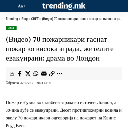
Aa
Trending
>
Blog
>
СВЕТ
>
(Видео) 70 пожарникари гаснат пожар во висока зграда, жителите евакуирани: драма во Лондон
СВЕТ
(Видео) 70 пожарникари гаснат
пожар во висока зграда, жителите
евакуирани: драма во Лондон
Објавено October 21, 2024 14:00
Пожар избувна во станбена зграда во источен Лондон, а
30-ина луѓе се евакуирани. Десет противпожарни возила и
околу 70 пожарникари одговорија на пожарот на Квинс
Роуд Вест.