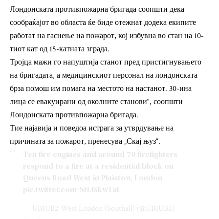
Лондонската противпожарна бригада соопшти дека
сообраќајот во областа ќе биде отежнат додека екипите
работат на гаснење на пожарот, кој избувна во стан на 10-
тиот кат од 15-катната зграда.
Тројца мажи го напуштија станот пред пристигнувањето
на бригадата, а медицинскиот персонал на лондонската
брза помош им помага на местото на настанот. 30-ина
лица се евакуирани од околните станови“, соопшти
Лондонската противпожарна бригада.
Тие најавија и поведоа истрага за утврдување на
причината за пожарот, пренесува „Скај њуз“.
Ten fire engines and around 70 firefighters
respond to a fire at a residential block on
Queens Road West in Plaistow, London
pic.twitter.com/StLfskwTaI
— UB1UB2 West London (Southall) (@UB1UB2)