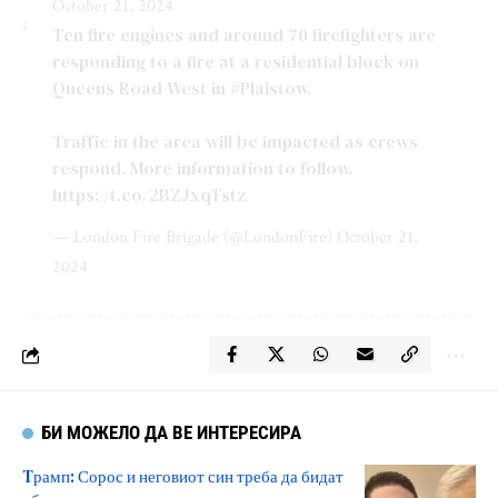
October 21, 2024
Ten fire engines and around 70 firefighters are
responding to a fire at a residential block on
Queens Road West in
#Plaistow
.
Traffic in the area will be impacted as crews
respond. More information to follow.
https://t.co/2BZJxqTstz
— London Fire Brigade (@LondonFire)
October 21,
2024
БИ МОЖЕЛО ДА ВЕ ИНТЕРЕСИРА
Tрамп: Сорос и неговиот син треба да бидат