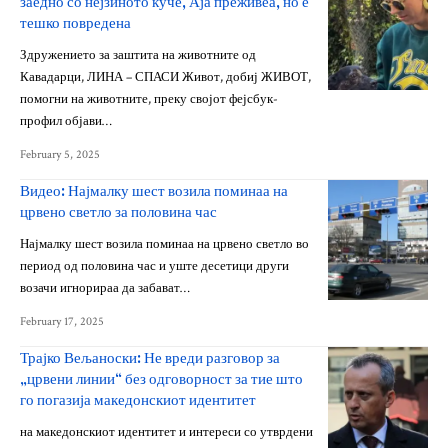
заедно со нејзиното куче, Аја преживеа, но е
тешко повредена
Здружението за заштита на животните од
Кавадарци, ЛИНА – СПАСИ Живот, добиј ЖИВОТ,
помогни на животните, преку својот фејсбук-
профил објави…
February 5, 2025
Видео: Најмалку шест возила поминаа на
црвено светло за половина час
Најмалку шест возила поминаа на црвено светло во
период од половина час и уште десетици други
возачи игнорираа да забават…
February 17, 2025
Трајко Вељаноски: Не вреди разговор за
„црвени линии“ без одговорност за тие што
го погазија македонскиот идентитет
на македонскиот идентитет и интереси со утврдени