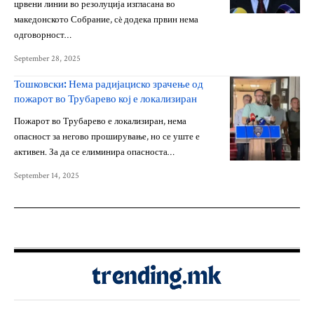
црвени линии во резолуција изгласана во
македонското Собрание, сè додека првин нема
одговорност…
September 28, 2025
Тошковски: Нема радијациско зрачење од
пожарот во Трубарево кој е локализиран
Пожарот во Трубарево е локализиран, нема
опасност за негово проширување, но се уште е
активен. За да се елиминира опасноста…
September 14, 2025