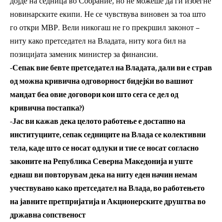
дојде на седница во Собрание, но не можеше да ги избегне
новинарските екипи. Не се чувствува виновен за тоа што
го откри МВР. Вели никогаш не го прекршил законот –
ниту како претседател на Владата, ниту кога бил на
позицијата заменик министер за финансии.
-Сепак вие бевте претседател на Владата, дали ви е страв
од можна кривична одговорност бидејќи во вашиот
мандат беа овие договори кои што сега се дел од
кривична постапка?)
-Јас ви кажав дека целото работење е достапно на
институциите, сепак седниците на Влада се колективни
тела, каде што се носат одлуки и тие се носат согласно
законите на Република Северна Македонија и уште
еднаш ви повторувам дека на ниту еден начин немам
учествувано како претседател на Влада, во работењето
на јавните претпријатија и Акционерските друштва во
државна сопственост