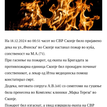
На 18.12.2024 во 00:51 часот во СВР Скопје било пријавено
дека на ул.„Финска“ во Скопје настанал пожар во куќа,
сопственост на М.А.(71).
При гаснење на пожарот, од екипа на Бригадата за
противпожарна единица Скопје бил пронајден починат
сопственикот, а лекар од Итна медицинска помош
констатирал смрт.
Додека, неговата сопруга А.В.(68) со симптоми на гушење
била пренесена во Комплекс клиники „Мајка Тереза“ во
Скопје.
Пожарот бил изгаснат, а увид извршила екипа на СВР