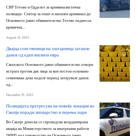
СВР Тетово и Одделот за криминалистичка
полиција- Сектор за општ и насилен криминал до
Основното јавно обвинителство Тетово поднесоа
кривична…
August 13, 2025
Двајца сопственици на златарница затаиле
данок од еден милион евра
Скопското Основното јавно обвинителство отвори
истрага против две лица за кои постои основано
сомневање дека подолг период затајувале данок
од…
December 19, 2025
Полицијата претресува на повеќе локации во
Скопје поради лихварство и перење пари
Во Скопје денеска се спроведува координирана
акција на Министерството за внатрешни работи
(МВР) под раководство на Основното јавно