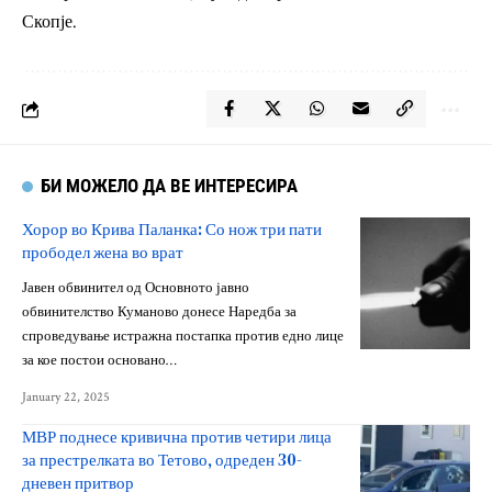
Скопје.
БИ МОЖЕЛО ДА ВЕ ИНТЕРЕСИРА
Хорор во Крива Паланка: Со нож три пати
прободел жена во врат
Јавен обвинител од Основното јавно
обвинителство Куманово донесе Наредба за
спроведување истражна постапка против едно лице
за кое постои основано…
January 22, 2025
МВР поднесе кривична против четири лица
за престрелката во Тетово, одреден 30-
дневен притвор