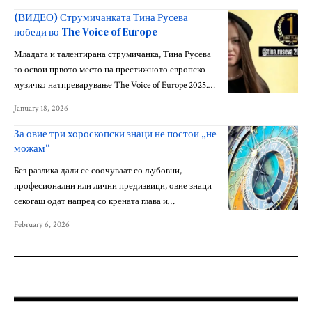
(ВИДЕО) Струмичанката Тина Русева
победи во The Voice of Europe
Младата и талентирана струмичанка, Тина Русева
го освои првото место на престижното европско
музичко натпреварување The Voice of Europe 2025.…
January 18, 2026
За овие три хороскопски знаци не постои „не
можам“
Без разлика дали се соочуваат со љубовни,
професионални или лични предизвици, овие знаци
секогаш одат напред со крената глава и…
February 6, 2026