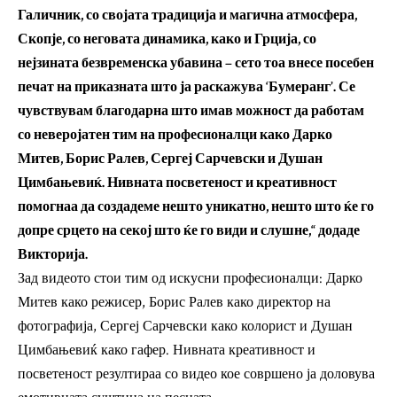
Галичник, со својата традиција и магична атмосфера,
Скопје, со неговата динамика, како и Грција, со
нејзината безвременска убавина – сето тоа внесе посебен
печат на приказната што ја раскажува ‘Бумеранг’. Се
чувствувам благодарна што имав можност да работам
со неверојатен тим на професионалци како Дарко
Митев, Борис Ралев, Сергеј Сарчевски и Душан
Цимбањевиќ. Нивната посветеност и креативност
помогнаа да создадеме нешто уникатно, нешто што ќе го
допре срцето на секој што ќе го види и слушне,“ додаде
Викторија.
Зад видеото стои тим од искусни професионалци: Дарко
Митев како режисер, Борис Ралев како директор на
фотографија, Сергеј Сарчевски како колорист и Душан
Цимбањевиќ како гафер. Нивната креативност и
посветеност резултираа со видео кое совршено ја доловува