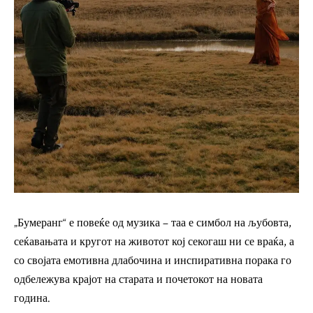
„Бумеранг“ е повеќе од музика – таа е симбол на љубовта,
сеќавањата и кругот на животот кој секогаш ни се враќа, а
со својата емотивна длабочина и инспиративна порака го
одбележува крајот на старата и почетокот на новата
година.