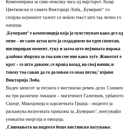
Компонирана за само неколку часа од мајсторот Лазар
Цветковски и самата Викторија Лоба, „Бумеранг“ го
спојува нејзиниот талент со моќен текст што таа лично го
напиша.
„Бумеранг“ е композиција која ја чувствувам како дел од
мене – не само затоа што ја создадовме во еден спонтан,
инспириран момент, туку и затоа што нејзината порака
длабоко зборува за тоа кои сме ние како луѓе. Животот е
круг – сè што даваме, се враќа назад, на свој начин, и
токму тоа сакав да го доловам со оваа песна,“ изјави
Викторија Лоба.
Видео записот за песната е вистинско ремек-дело. Снимен
на три различни локации – магичниот Галичник, урбаното
Скопје, Македонија и идиличната Грција – видеото ја
раскажува визуелната приказна за „Бумеранг“, внесувајќи
уникатна енергија и емоција.
„Снимањето на видеото беше вистинско патување.