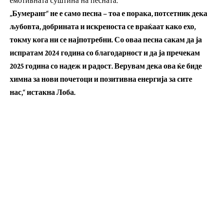
емотивната суштина на песната.
„Бумеранг“ не е само песна – тоа е порака, потсетник дека
љубовта, добрината и искреноста се враќаат како ехо,
токму кога ни се најпотребни. Со оваа песна сакам да ја
испратам 2024 година со благодарност и да ја пречекам
2025 година со надеж и радост. Верувам дека ова ќе биде
химна за нови почетоци и позитивна енергија за сите
нас,“ истакна Лоба.