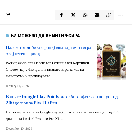
БИ МОЖЕЛО ДА ВЕ ИНТЕРЕСИРА
Палсветот добива официјална картична игра
овој летен период
Pocketpair објави Палсветов Официјален Картичен
Систем, кој е базиран на нивната игра за лов на
монструми и преживување
January 14, 2026
Вашите Google Play Points можеби кријат таен попуст од
200 долари за Pixel 10 Pro
Некои корисници на Google Play Points откритиле таен попуст од 200
долари за Pixel 10 Pro и 10 Pro XL…
December 10, 2025