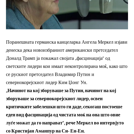
Поранешната германска канцеларка Ангела Меркел изјави
денеска дека новоизбраниот американски претседател
Доналд Трамп ја покажал својата „фасцинација“ од
светските лидери кои имаат неконтролирана моќ, како што
се рускиот претседател Владимир Путин и
севернокорејскиот лидер Ким Џонг Ун.
„Начинот на кој зборуваше за Путин, начинот на кој
зборуваше за севернокорејскиот лидер, освен
критичките забелешки што ги даде, секогаш постоеше
еден вид фасцинација од чистата моќ на она што овие
луѓе можат да го направат“, рече Меркел во интервјуто
со Кристијан Аманпур на Си- Ен-Ен.