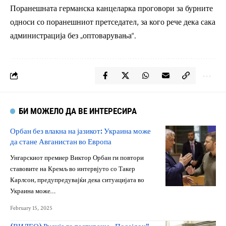
Поранешната германска канцеларка проговори за бурните
односи со поранешниот претседател, за кого рече дека сака
администрација без „оптоварувања“.
БИ МОЖЕЛО ДА ВЕ ИНТЕРЕСИРА
Орбан без влакна на јазикот: Украина може
да стане Авганистан во Европа
Унгарскиот премиер Виктор Орбан ги повтори
ставовите на Кремљ во интервјуто со Такер
Карлсон, предупредувајќи дека ситуацијата во
Украина може…
February 15, 2025