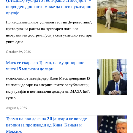
(ВИДЕО) Русија го тестираше „Посејдон“ –
подводен дрон што може да носи нуклеарно
оружје
По неодамнешниот успешен тест на „Буревестник“,
крстосувачка ракета на нуклеарен погон со
неограничен дострел, Русија сега успешно тестира
уште едно…
October 29, 2025
Маск се скара со Трамп, па му донираше
уште 15 милиони долари
ехнолошкиот милијардер Илон Маск донираше 15
милиони долари на американските републиканци,
вклучувајќи и пет милиони долари на „MAGA Inc“,
супер…
August 1, 2025
Трамп најави дека на 20 јануари ќе воведе
царини за производи од Кина, Канада и
Мексико