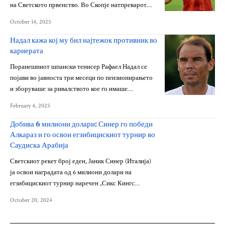
на Светското првенство. Во Скопје натпреварот…
October 14, 2025
Надал кажа кој му бил најтежок противник во
кариерата
Поранешниот шпански тенисер Рафаел Надал се
појави во јавноста три месеци по пензионирањето
и зборуваше за ривалството кое го имаше…
February 4, 2025
Добива 6 милиони долари: Синер го победи
Алкараз и го освои егзибицискиот турнир во
Саудиска Арабија
Светскиот рекет број еден, Јаник Синер (Италија)
ја освои наградата од 6 милиони долари на
егзибицискиот турнир наречен „Сикс Кингс…
October 20, 2024