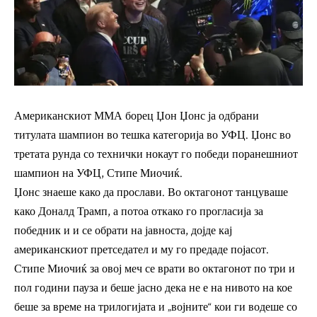
Американскиот ММА борец Џон Џонс ја одбрани
титулата шампион во тешка категорија во УФЦ. Џонс во
третата рунда со технички нокаут го победи поранешниот
шампион на УФЦ, Стипе Миочиќ.
Џонс знаеше како да прослави. Во октагонот танцуваше
како Доналд Трамп, а потоа откако го прогласија за
победник и и се обрати на јавноста, дојде кај
американскиот претседател и му го предаде појасот.
Стипе Миочиќ за овој меч се врати во октагонот по три и
пол години пауза и беше јасно дека не е на нивото на кое
беше за време на трилогијата и „војните“ кои ги водеше со