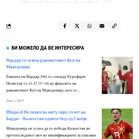
— Clay Travis (@ClayTravis)
November 17, 2024
БИ МОЖЕЛО ДА ВЕ ИНТЕРЕСИРА
Вардар го освои ракометниот Куп на
Македонија
Екипата на Вардар 1961 го совлада Еурофарм
Пелистер со 31-27 (17-14) во финалето на
ракометниот Куп на Македонија, што се…
June 1, 2025
(Видео) Не помогна ниту евро голот на
Барди – Казахстан однесе бод од Скопје
Македонија не успеа да го победи Казахстан во
претпоследниот меч во квалификациите за пласман