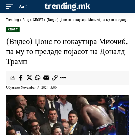
Aa
Trending
>
Blog
>
СПОРТ
>
(Видео) Џонс го нокаутира Миочиќ, па му го предаде појасот на Доналд Трамп
СПОРТ
(Видео) Џонс го нокаутира Миочиќ,
па му го предаде појасот на Доналд
Трамп
Објавено November 17, 2024 13:00