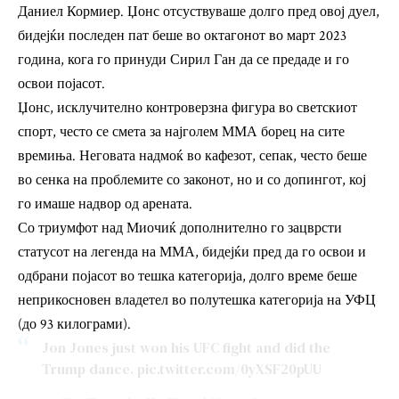
Даниел Кормиер. Џонс отсуствуваше долго пред овој дуел,
бидејќи последен пат беше во октагонот во март 2023
година, кога го принуди Сирил Ган да се предаде и го
освои појасот.
Џонс, исклучително контроверзна фигура во светскиот
спорт, често се смета за најголем ММА борец на сите
времиња. Неговата надмоќ во кафезот, сепак, често беше
во сенка на проблемите со законот, но и со допингот, кој
го имаше надвор од арената.
Со триумфот над Миочиќ дополнително го зацврсти
статусот на легенда на ММА, бидејќи пред да го освои и
одбрани појасот во тешка категорија, долго време беше
неприкосновен владетел во полутешка категорија на УФЦ
(до 93 килограми).
Jon Jones just won his UFC fight and did the
Trump dance.
pic.twitter.com/0yXSF20pUU