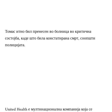
Томас итно бил пренесен во болница во критична
состојба, каде што била констатирана смрт, соопшти
полицијата.
United Health е мултинационална компанија која се