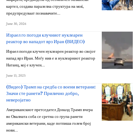
картел, создава паралелна структура на моќ,
предупредуваат познавачите…
June 30, 2026
Израел го погоди клучниот нуклеарен
реактор во нападот врз Иран (ВИДЕО)
Израел погоди клучен нуклеарен реактор во својот
напад врз Иран. Меѓу нив е и нуклеарниот реактор
Натанц, кој е клучен…
June 13, 2025
(Видео) Трамп на средба со воени ветерани:
Значи сте ранети? Прилично добро,
неверојатно
Американскиот претседател Доналд Трамп вчера
во Овалната соба се сретна со група ранети
американски ветерани, каде потпиша голем број
нови…