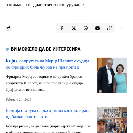
занимава со здравствено осигурување.
БИ МОЖЕЛО ДА ВЕ ИНТЕРЕСИРА
Koja e сопругата на Мерц: Шарлот е судија,
со Фридрих била љубов на прв поглед
Фридрих Мерц со години е во среќен брак со
сопругата Шарлот, која по професија е судија.
Двајцата се венчаа во…
February 24, 2025
Белгија станува нарко држава контролирана
од балканскиот картел
Белгија ризикува да стане „нарко-држава“ каде што
мафијата, предводена од осомничен балкански