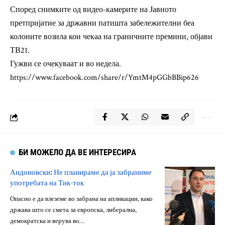
Според снимките од видео-камерите на Јавното
претпријатие за државни патишта забележителни беа
колоните возила кои чекаа на граничните премини, објави
ТВ21.
Гужви се очекуваат и во недела.
https://www.facebook.com/share/r/YmtM4pGGbBBip626
БИ МОЖЕЛО ДА ВЕ ИНТЕРЕСИРА
Андоновски: Не планираме да ја забраниме
употребата на Тик-ток
Опасно е да влеземе во забрана на апликации, како
држава што се смета за европска, либерална,
демократска и верува во…