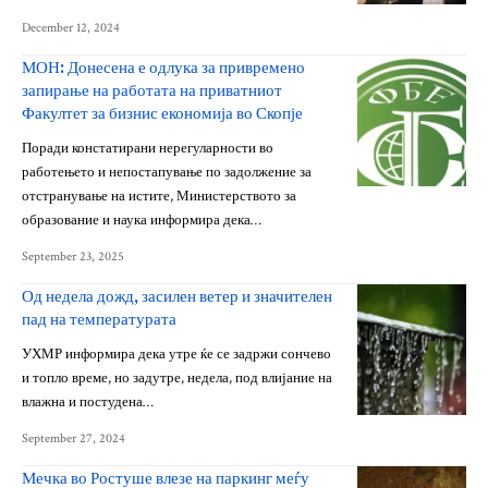
December 12, 2024
МОН: Донесена е одлука за привремено
запирање на работата на приватниот
Факултет за бизнис економија во Скопје
Поради констатирани нерегуларности во
работењето и непостапување по задолжение за
отстранување на истите, Министерството за
образование и наука информира дека…
September 23, 2025
Од недела дожд, засилен ветер и значителен
пад на температурата
УХМР информира дека утре ќе се задржи сончево
и топло време, но задутре, недела, под влијание на
влажна и постудена…
September 27, 2024
Мечка во Ростуше влезе на паркинг меѓу