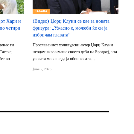
ЗАБАВА
цот Хари и
(Видео) Џорџ Клуни се кае за новата
 по четири
фризура: „Ужасно е, можеби ќе си ја
избричам главата“
денес ги
Прославениот холивудски актер Џорџ Клуни
Сасекс,
неодамна го имаше своето деби на Бродвеј, а за
ет во
улогата мораше да ја обои косата.…
June 5, 2025