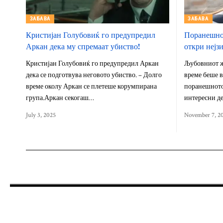
ЗАБАВА
ЗАБАВА
Кристијан Голубовиќ го предупредил
Поранешнот
Аркан дека му спремаат убиство!
откри нејз
Кристијан Голубовиќ го предупредил Аркан
Љубовниот ж
дека се подготвува неговото убиство. – Долго
време беше в
време околу Аркан се плетеше корумпирана
поранешното
група.Аркан секогаш…
интересни де
July 3, 2025
November 7, 2