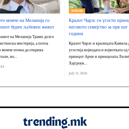
ЗАБАВА
о момче на Меланија го
Кралот Чарлс ги угости прин
иниот бурен љубовен живот
неговото семејство за прв пат
години
ивот на Меланија Трамп долго
истинска мистерија, а потоа
Кралот Чарлс и кралицата Камила 
 момче почна да открива
угостија војводата и војвотката од 
тали, но…
принцот Арчи и принцезата Лилиб
Хајгроув…
024
July 11, 2026