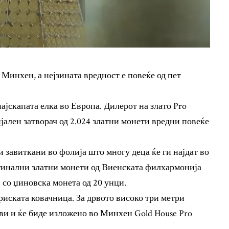
 Минхен, а нејзината вредност е повеќе од пет
ајскапата елка во Европа. Дилерот на злато Pro
ален затворач од 2.024 златни монети вредни повеќе
 завиткани во фолија што многу деца ќе ги најдат во
игинални златни монети од Виенската филхармонија
 со џиновска монета од 20 унци.
риската ковачница. За дрвото високо три метри
тави и ќе биде изложено во Минхен Gold House Pro