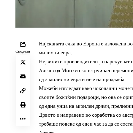
Најскапата елка во Европа е изложена во
Сподели
милиони евра.
Нејзините производители ја нарекуваат н
Aurum од Минхен конструирал церемониј
од 5 милиони евра и не е на продажба.
Можеби изгледаат како чоколадни монети
своите божиќни подароци, но ова се ор
од една унца на акрилен држач, прелиени
Дрвото е направено во соработка со авст
требаше повеќе од еден час за да се сос
Aurum.