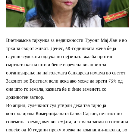
Виетнамска тајкунка за недвижности Труонг Мај Лан е во
трка за својот живот. Денес, 68-годишната жена ќе ја
слушне судската одлука по нејзината жалба против
смртната казна што и беше изречена во април за
организирање на најголемата банкарска измама во светот.
Законот во Виетнам вели дека ако може да врати 75% од
она што го земала, казната ќе и биде заменета со
доживотен затвор.
Во април, судечкиот суд утврди дека таа тајно ја
контролирала Комерцијалната банка Сајгон, петтиот по
големина заемодавач во земјата, и земала заеми и готовина
повеќе од 10 години преку мрежа на компании-школка, во