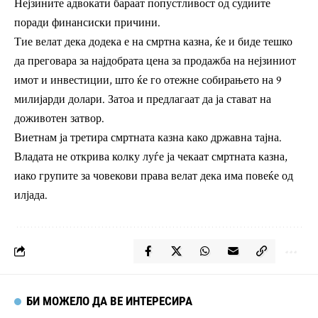
Нејзините адвокати бараат попустливост од судиите
поради финансиски причини.
Тие велат дека додека е на смртна казна, ќе и биде тешко
да преговара за најдобрата цена за продажба на нејзиниот
имот и инвестиции, што ќе го отежне собирањето на 9
милијарди долари. Затоа и предлагаат да ја стават на
доживотен затвор.
Виетнам ја третира смртната казна како државна тајна.
Владата не открива колку луѓе ја чекаат смртната казна,
иако групите за човекови права велат дека има повеќе од
илјада.
БИ МОЖЕЛО ДА ВЕ ИНТЕРЕСИРА