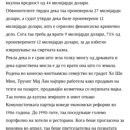
вкупна вредност од 44 милијарди долари.
Обвинителите тврдеа дека таа проневерила 27 милијарди
долари, а судот утврди дека биле проневерени 12
милијарди долари, што е сериозно финансиско кривично
дело. Сега таа треба да врати 9 милијарди долари, 75% од
проневерените 12 милијарди долари, за да избегне
извршување на смртната казна.
Рекла дека и е срам што зела толку многу од државата и
дека единствена мисла е да го врати она што го земала.
Родена во кинеско-виетнамско семејство во градот Хо Ши
Мин, Труонг Мај Лан најпрво работела како продавач на
тезги на пазарот, продавајќи козметика со нејзината мајка.
Таа почна да купува земјиште и имот откако
Комунистичката партија воведе економски реформи во
1986 година. До 1990-тите, таа поседуваше големо
портфолио на хотели и ресторани. Кога беше прогласена за
виновна во април, таа беше претседателка на познатата