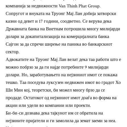
компанија за недвижности Van Thinh Phat Group.
Сопругот и внуката на Труонг Мај Лан добија затворски
казни од девет и 17 години, соодветно. Се верува дека
Државната банка на Виетнам потрошила многу милијарди
долари за докапитализација на комерцијалната банка
Сајгон за да спречи ширење на паника во банкарскиот
сектор.
Адвокатите на Труонг Мај Лан велат дека таа работи што е
можно побрзо за да ги најде потребните 9 милијарди
долари. Но, заработувањето на нејзиниот имот се покажа
тешко. Таа поседува луксузен недвижен имот во градот Хо
Ши Мин кој, теоретски, би можел многу брзо да се
продаде. Остатокот од нејзиниот имот доаѓа во форма на
акции или удели во компании или проекти.
Би-би-си
дознава дека тајкунот им се обратила на
нејзините пријатели и ги замолила да земат заеми за неа.