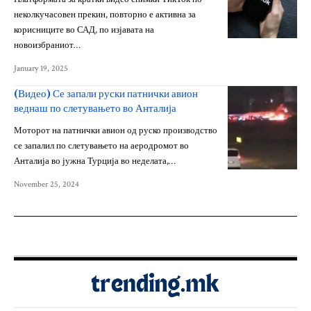
неколкучасовен прекин, повторно е активна за
корисниците во САД, по изјавата на
новоизбраниот…
January 19, 2025
(Видео) Се запали руски патнички авион
веднаш по слетувањето во Анталија
Моторот на патнички авион од руско производство
се запалил по слетувањето на аеродромот во
Анталија во јужна Турција во неделата,…
November 25, 2024