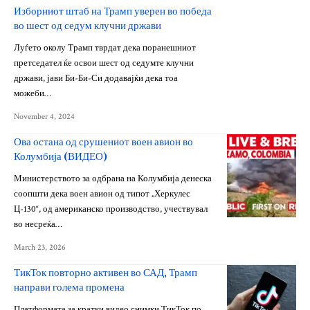
Изборниот штаб на Трамп уверен во победа
во шест од седум клучни држави
Луѓето околу Трамп тврдат дека поранешниот
претседател ќе освои шест од седумте клучни
држави, јави Би-Би-Си додавајќи дека тоа
можеби…
November 4, 2024
Ова остана од срушениот воен авион во
Колумбија (ВИДЕО)
Министерството за одбрана на Колумбија денеска
соопшти дека воен авион од типот „Херкулес
Ц-130“, од американско производство, учествувал
во несреќа…
March 23, 2026
ТикТок повторно активен во САД, Трамп
направи голема промена
Платформата за кратки видео снимки ТикТок по