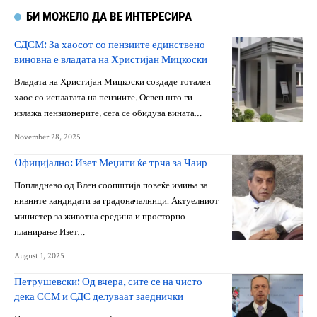
БИ МОЖЕЛО ДА ВЕ ИНТЕРЕСИРА
СДСМ: За хаосот со пензиите единствено
виновна е владата на Христијан Мицкоски
Владата на Христијан Мицкоски создаде тотален
хаос со исплатата на пензиите. Освен што ги
излажа пензионерите, сега се обидува вината…
November 28, 2025
Oфицијално: Изет Меџити ќе трча за Чаир
Попладнево од Влен соопштија повеќе имиња за
нивните кандидати за градоначалници. Актуелниот
министер за животна средина и просторно
планирање Изет…
August 1, 2025
Петрушевски: Од вчера, сите се на чисто
дека ССМ и СДС делуваат заеднички