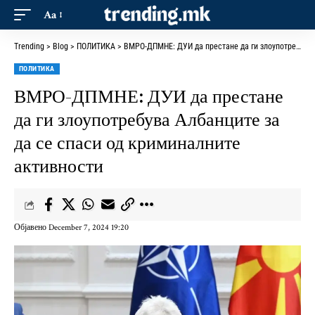
Aa
Trending
>
Blog
>
ПОЛИТИКА
>
ВМРО-ДПМНЕ: ДУИ да престане да ги злоупотребува Албанците за да се спаси од криминалните активности
ПОЛИТИКА
ВМРО-ДПМНЕ: ДУИ да престане
да ги злоупотребува Албанците за
да се спаси од криминалните
активности
Објавено December 7, 2024 19:20