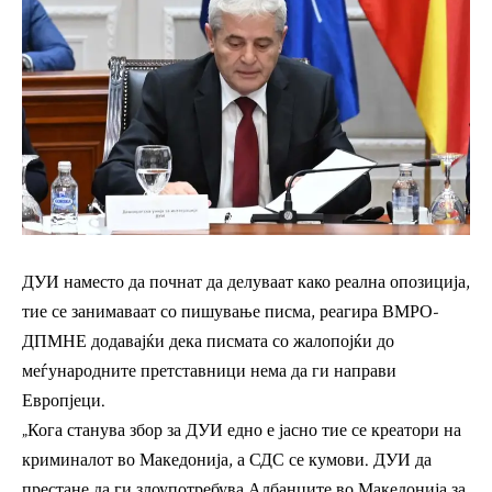
ДУИ наместо да почнат да делуваат како реална опозиција,
тие се занимаваат со пишување писма, реагира ВМРО-
ДПМНЕ додавајќи дека писмата со жалопојќи до
меѓународните претставници нема да ги направи
Европјеци.
„Кога станува збор за ДУИ едно е јасно тие се креатори на
криминалот во Македонија, а СДС се кумови. ДУИ да
престане да ги злоупотребува Албанците во Македонија за