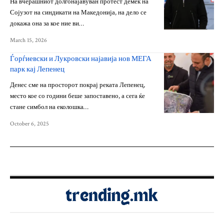
На вчерашниот долгонајавуван протест демек на
Сојузот на синдикати на Македонија, на дело се
докажа она за кое ние ви…
March 15, 2026
Ѓорѓиевски и Лукровски најавија нов МЕГА
парк кај Лепенец
Денес сме на просторот покрај реката Лепенец,
место кое со години беше запоставено, а сега ќе
стане симбол на еколошка…
October 6, 2025