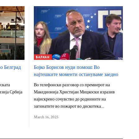
БАЛКАН
во Белград
Бојко Борисов нуди помош: Во
најтешките моменти остануваме заедно
тската
Во телефонски разговор со премиерот на
изија Србија
Македионија Христијан Мицкоски изразив
најискрено сочувство до роднините на
загинатите во пожарот во дискотека…
March 16, 2025