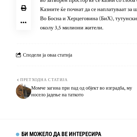
во затворен простор ќе се казни со глоба 
Казните ќе почнат да се наплатуваат за 
Во Босна и Херцеговина (БиХ), тутунски
околу 3,5 милиони жители.
Сподели ја оваа статија
ПРЕТХОДНА СТАТИЈА
Момче загина при пад од објект во изградба, му
носело јадење на таткото
БИ МОЖЕЛО ДА ВЕ ИНТЕРЕСИРА