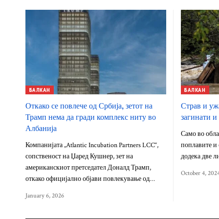
БАЛКАН
БАЛКАН
Откако се повлече од Србија, зетот на
Страв и уж
Трамп нема да гради комплекс ниту во
загинати и
Албанија
Само во обла
Компанијата „Atlantic Incubation Partners LCC“,
поплавите и 
сопственост на Џаред Кушнер, зет на
додека две л
американскиот претседател Доналд Трамп,
October 4, 202
откако официјално објави повлекување од…
January 6, 2026