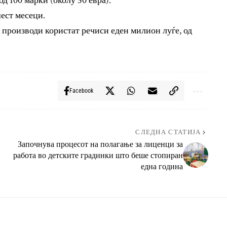
од 100 марки (околу 50 евра).
шест месеци.
 производи користат речиси еден милион луѓе, од
Facebook
СЛЕДНА СТАТИЈА
Започнува процесот на полагање за лиценци за
работа во детските градинки што беше стопиран
една година