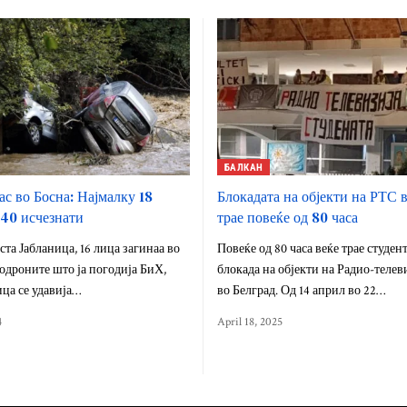
БАЛКАН
ас во Босна: Најмалку 18
Блокадата на објекти на РТС 
 40 исчезнати
трае повеќе од 80 часа
ста Јабланица, 16 лица загинаа во
Повеќе од 80 часа веќе трае студен
одроните што ја погодија БиХ,
блокада на објекти на Радио-телев
ица се удавија…
во Белград. Од 14 април во 22…
4
April 18, 2025