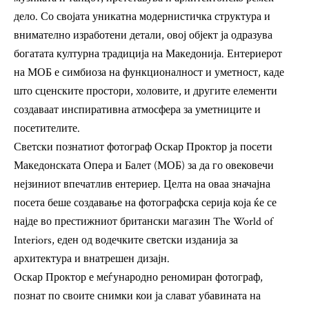
дело. Со својата уникатна модернистичка структура и
внимателно изработени детали, овој објект ја одразува
богатата културна традиција на Македонија. Ентериерот
на МОБ е симбиоза на функционалност и уметност, каде
што сценските простори, холовите, и другите елементи
создаваат инспиративна атмосфера за уметниците и
посетителите.
Светски познатиот фотограф Оскар Проктор ја посети
Македонската Опера и Балет (МОБ) за да го овековечи
нејзиниот впечатлив ентериер. Целта на оваа значајна
посета беше создавање на фотографска серија која ќе се
најде во престижниот британски магазин The World of
Interiors, еден од водечките светски изданија за
архитектура и внатрешен дизајн.
Оскар Проктор е меѓународно реномиран фотограф,
познат по своите снимки кои ја слават убавината на