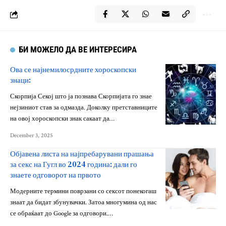
БИ МОЖЕЛО ДА ВЕ ИНТЕРЕСИРА
Ова се најнемилосрдните хороскопски
знаци:
Скорпија Секој што ја познава Скорпијата го знае
нејзиниот став за одмазда. Доколку претставниците
на овој хороскопски знак сакаат да…
December 3, 2025
Објавена листа на најпребарувани прашања
за секс на Гугл во 2024 година: дали го
знаете одговорот на првото
Модерните термини поврзани со сексот понекогаш
знаат да бидат збунувачки. Затоа многумина од нас
се обраќаат до Google за одговори.…