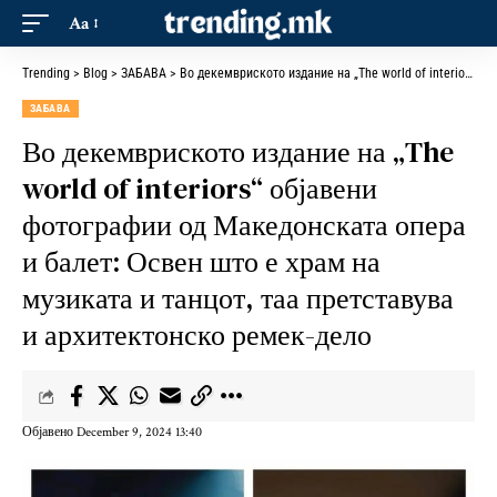
Aa
Trending
>
Blog
>
ЗАБАВА
>
Во декемвриското издание на „The world of interiors“ објавени фотографии од Македонската опера и балет: Освен што е храм на музиката и танцот, таа претставува и архитектонско ремек-дело
ЗАБАВА
Во декемвриското издание на „The
world of interiors“ објавени
фотографии од Македонската опера
и балет: Освен што е храм на
музиката и танцот, таа претставува
и архитектонско ремек-дело
Објавено December 9, 2024 13:40