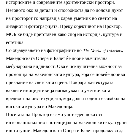
историските и современите архитектонски простори.
Неговото око за детали и способноста да го долови духот
на просторот го направија баран уметник во светот на
дизајнот и фотографијата. Преку објективот на Проктор,
МОБ ќе биде претставен како спој на историја, култура и
естетика.
Со објавувањето на фотографиите во
The World of Interiors
,
Македонската Опера и Балет ќе добие значителна
меѓународна видливост. Ова е исклучителна можност за
промоција на македонската култура, која се повеќе добива
признание на светската сцена. Покрај архитектурата,
ваквите иницијативи ја нагласуваат и уметничката
вредност на институцијата, која долги години е симбол на
високата култура во Македонија.
Посетата на Проктор е само уште еден доказ за
интернационалниот потенцијал на македонските културни
институции. Македонската Опера и Балет продолжува да