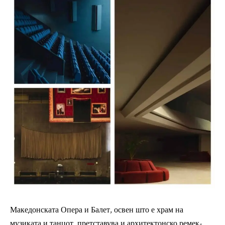
Македонската Опера и Балет, освен што е храм на
музиката и танцот, претставува и архитектонско ремек-