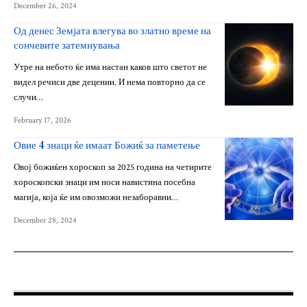
December 26, 2024
Од денес Земјата влегува во златно време на
сончевите затемнувања
Утре на небото ќе има настан каков што светот не
видел речиси две децении. И нема повторно да се
случи…
February 17, 2026
Овие 4 знаци ќе имаат Божиќ за паметење
Овој божиќен хороскоп за 2025 година на четирите
хороскопски знаци им носи навистина посебна
магија, која ќе им овозможи незаборавни…
December 28, 2024