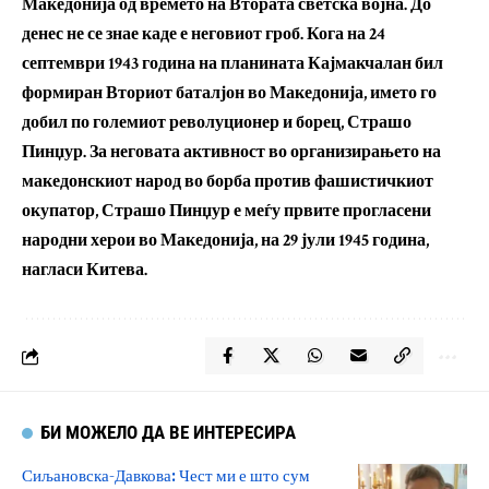
Македонија од времето на Втората светска војна. До
денес не се знае каде е неговиот гроб. Кога на 24
септември 1943 година на планината Кајмакчалан бил
формиран Вториот баталјон во Македонија, името го
добил по големиот револуционер и борец, Страшо
Пинџур. За неговата активност во организирањето на
македонскиот народ во борба против фашистичкиот
окупатор, Страшо Пинџур е меѓу првите прогласени
народни херои во Македонија, на 29 јули 1945 година,
нагласи Китева.
БИ МОЖЕЛО ДА ВЕ ИНТЕРЕСИРА
Сиљановска-Давкова: Чест ми е што сум