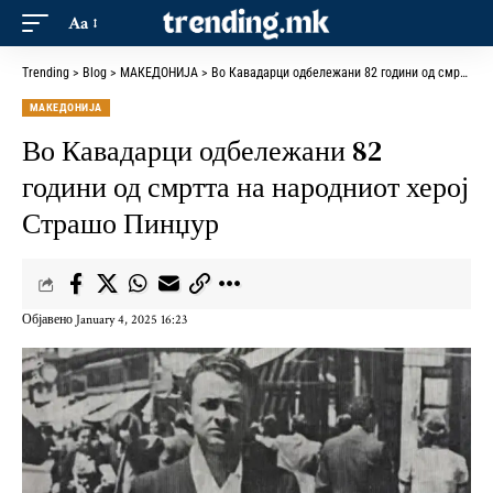
Aa
Trending
>
Blog
>
МАКЕДОНИЈА
>
Во Кавадарци одбележани 82 години од смртта на народниот херој Страшо Пинџур
МАКЕДОНИЈА
Во Кавадарци одбележани 82
години од смртта на народниот херој
Страшо Пинџур
Објавено January 4, 2025 16:23