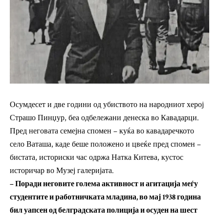
Осумдесет и две години од убиството на народниот херој
Страшо Пинџур, беа одбележани денеска во Кавадарци.
Пред неговата семејна спомен – куќа во кавадаречкото
село Ваташа, каде беше положено и цвеќе пред спомен –
бистата, историски час одржа Натка Китева, кустос
историчар во Музеј галеријата.
– Поради неговите голема активност и агитација меѓу
студентите и работничката младина, во мај 1938 година
бил уапсен од белградската полиција и осуден на шест