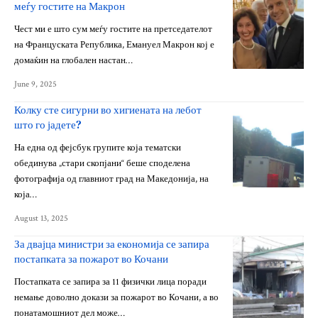
меѓу гостите на Макрон
Чест ми е што сум меѓу гостите на претседателот
на Француската Република, Емануел Макрон кој е
домаќин на глобален настан…
June 9, 2025
Колку сте сигурни во хигиената на лебот
што го јадете?
На една од фејсбук групите која тематски
обединува „стари скопјани“ беше споделена
фотографија од главниот град на Македонија, на
која…
August 13, 2025
За двајца министри за економија се запира
постапката за пожарот во Кочани
Постапката се запира за 11 физички лица поради
немање доволно докази за пожарот во Кочани, а во
понатамошниот дел може…