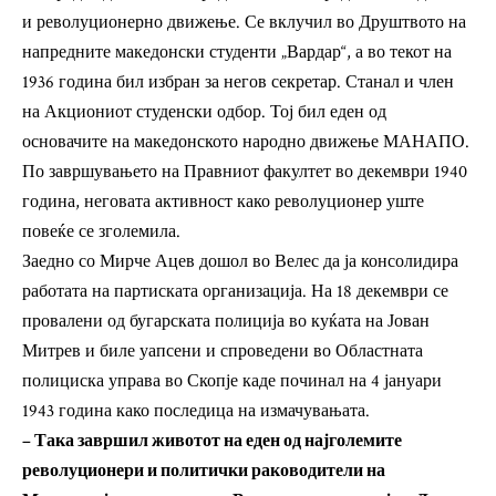
и револуционерно движење. Се вклучил во Друштвото на
напредните македонски студенти „Вардар“, а во текот на
1936 година бил избран за негов секретар. Станал и член
на Акциониот студенски одбор. Тој бил еден од
основачите на македонското народно движење МАНАПО.
По завршувањето на Правниот факултет во декември 1940
година, неговата активност како револуционер уште
повеќе се зголемила.
Заедно со Мирче Ацев дошол во Велес да ја консолидира
работата на партиската организација. На 18 декември се
провалени од бугарската полиција во куќата на Јован
Митрев и биле уапсени и спроведени во Областната
полициска управа во Скопје каде починал на 4 јануари
1943 година како последица на измачувањата.
– Така завршил животот на еден од најголемите
револуционери и политички раководители на