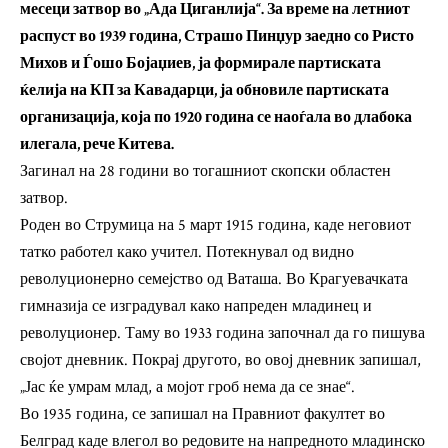
месеци затвор во „Ада Циганлија“. За време на летниот
распуст во 1939 година, Страшо Пинџур заедно со Ристо
Михов и Ѓошо Бојаџиев, ја формирале партиската
ќелија на КП за Кавадарци, ја обновиле партиската
организација, која по 1920 година се наоѓала во длабока
илегала, рече Китева.
Загинал на 28 години во тогашниот скопски областен
затвор.
Роден во Струмица на 5 март 1915 година, каде неговиот
татко работел како учител. Потекнувал од видно
револуционерно семејство од Ваташа. Во Крагуевачката
гимназија се изградувал како напреден младинец и
револуционер. Таму во 1933 година започнал да го пишува
својот дневник. Покрај другото, во овој дневник запишал,
„Јас ќе умрам млад, а мојот гроб нема да се знае“.
Во 1935 година, се запишал на Правниот факултет во
Белград каде влегол во редовите на напредното младинско