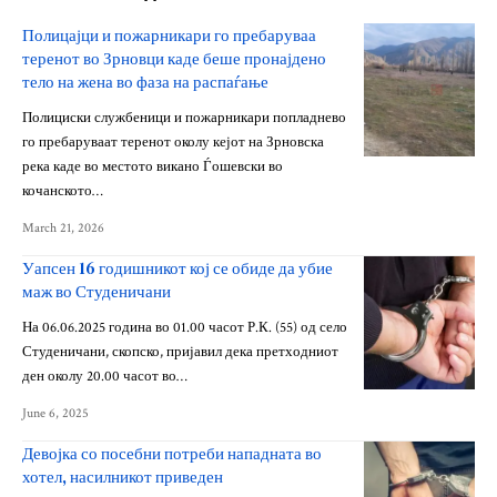
Полицајци и пожарникари го пребаруваа
теренот во Зрновци каде беше пронајдено
тело на жена во фаза на распаѓање
Полициски службеници и пожарникари попладнево
го пребаруваат теренот околу кејот на Зрновска
река каде во местото викано Ѓошевски во
кочанското…
March 21, 2026
Уапсен 16 годишникот кој се обиде да убие
маж во Студеничани
На 06.06.2025 година во 01.00 часот Р.К. (55) од село
Студеничани, скопско, пријавил дека претходниот
ден околу 20.00 часот во…
June 6, 2025
Девојка со посебни потреби нападната во
хотел, насилникот приведен