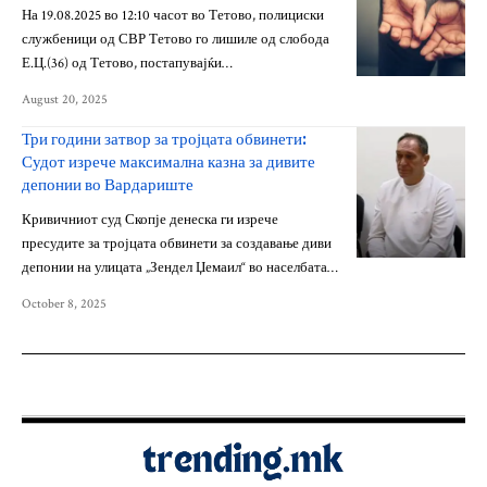
На 19.08.2025 во 12:10 часот во Тетово, полициски
службеници од СВР Тетово го лишиле од слобода
Е.Ц.(36) од Тетово, постапувајќи…
August 20, 2025
Три години затвор за тројцата обвинети:
Судот изрече максимална казна за дивите
депонии во Вардариште
Кривичниот суд Скопје денеска ги изрече
пресудите за тројцата обвинети за создавање диви
депонии на улицата „Зендел Џемаил“ во населбата…
October 8, 2025