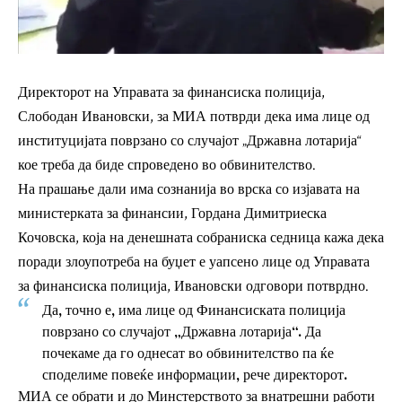
Директорот на Управата за финансиска полиција,
Слободан Ивановски, за МИА потврди дека има лице од
институцијата поврзано со случајот „Државна лотарија“
кое треба да биде спроведено во обвинителство.
На прашање дали има сознанија во врска со изјавата на
министерката за финансии, Гордана Димитриеска
Кочовска, која на денешната собраниска седница кажа дека
поради злоупотреба на буџет е уапсено лице од Управата
за финансиска полиција, Ивановски одговори потврдно.
Да, точно е, има лице од Финансиската полиција
поврзано со случајот „Државна лотарија“. Да
почекаме да го однесат во обвинителство па ќе
споделиме повеќе информации, рече директорот.
МИА се обрати и до Минстерството за внатрешни работи