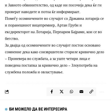
и Јавното обвинителство, од каде ни посочија дека ќе ги
проверат наводите и потоа ќе информираат.
Помеѓу осомничените во случајот со Државна лотарија се
и поранешниот вицепремиер, Артан Груби и
ексдиректорот на Лотарија, Перпарим Бајрами, кои се во
бегство.
За двајца од осомничените во случајот постои основано
сомнение дека како соизвршители сториле кривично дело
– Проневера во службата, а за уште четири лица е
поведена постапка за кривично дело – Злоупотреба на
службена положба и овластување.
БИ МОЖЕЛО ДА ВЕ ИНТЕРЕСИРА