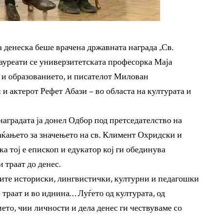
денеска беше врачена државната награда „Св.
ауреати се универзитетската професорка Маја
о и образованието, и писателот Милован
 актерот Рефет Абази – во областа на културата и
аградата ја донел Одбор под претседателство на
аќањето за значењето на св. Климент Охридски и
ка тој е епископ и едукатор кој ги обединува
 траат до денес.
воите историски, лингвистички, културни и педагошки
 траат и во иднина… Луѓето од културата, од
ето, чии личности и дела денес ги чествуваме со