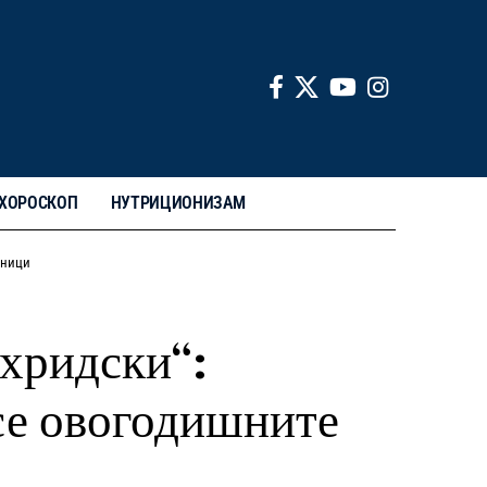
ХОРОСКОП
НУТРИЦИОНИЗАМ
тници
Охридски“:
се овогодишните