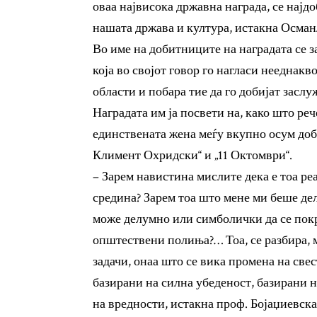
оваа највисока државна награда, се најд
нашата држава и култура, истакна Осман
Во име на добитниците на наградата се 
која во својот говор го нагласи нееднак
области и побара тие да го добијат засл
Наградата им ја посвети на, како што ре
единствената жена меѓу вкупно осум доб
Климент Охридски“ и „11 Октомври“.
– Зарем навистина мислите дека е тоа ре
средина? Зарем тоа што мене ми беше дел
може делумно или симболички да се пок
општествени полиња?… Тоа, се разбира, м
задачи, онаа што се вика промена на све
базирани на силна убеденост, базирани 
на вредности, истакна проф. Бојаџиевска