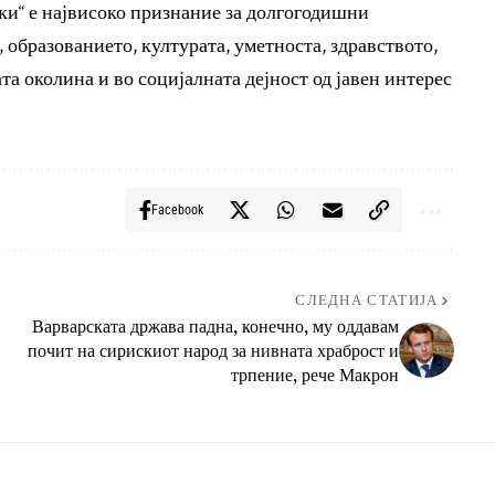
ки“ е највисоко признание за долгогодишни
 образованието, културата, уметноста, здравството,
а околина и во социјалната дејност од јавен интерес
Facebook
СЛЕДНА СТАТИЈА
Варварската држава падна, конечно, му оддавам
почит на сирискиот народ за нивната храброст и
трпение, рече Макрон