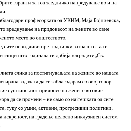
обрите гаранти за тоа заедничко напредување во и на
ли.
заблагодари професорката од УКИМ, Маја Бојџиевска,
вото вреднување на придонесот на жените во овие
уженото место во општеството.
че, сите невидливи претходнички затоа што таа е
итници што годинава ги добија наградите „Св.
алната слика за постигнувањата на жените во нашата
егирана задачата да се заблагодарам со овој говор
рие суштинскиот придонес на жените во овие
ора да се промени – не само со најтешката од сите
ста, туку со умни, активни, прогресивни политики,
на искреност, на градење целосно инклузивен систем
.