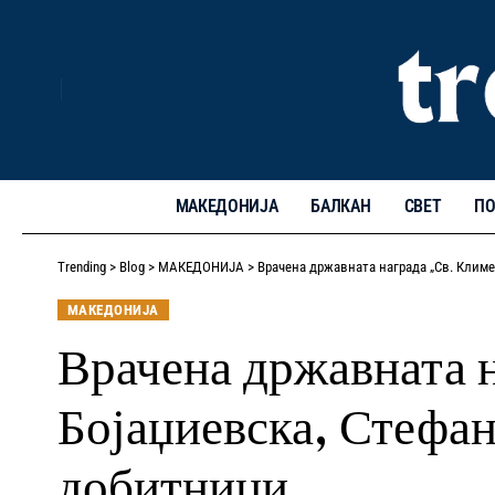
МАКЕДОНИЈА
БАЛКАН
СВЕТ
ПО
Trending
>
Blog
>
МАКЕДОНИЈА
>
Врачена државната награда „Св. Клим
МАКЕДОНИЈА
Врачена државната 
Бојаџиевска, Стефа
добитници