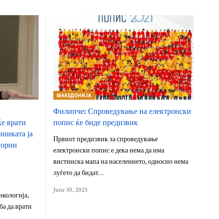
МАКЕДОНИЈА
Филипче: Спроведување на електронски
ќе врати
попис ќе биде предизвик
иниката ја
Првиот предизвик за спроведување
порни
електронски попис е дека нема да има
вистинска мапа на населението, односно нема
луѓето да бидат…
June 30, 2025
икологија,
ба да врати