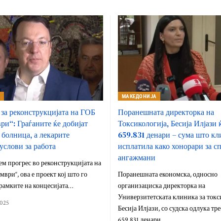
А
МАКЕДОНИЈА
за реконструкцијата на ГОБ
Поранешната директорка на
ри“: Граѓаните ќе добијат
Токсикологија, Бесија Илјази 
 болница, а лекарите
659.831 денари – сума што кл
услови за работа
исплатила како хонорари за с
ангажмани
ем прогрес во реконструкцијата на
мври“, ова е проект кој што го
Поранешната економска, односно
рамките на концесијата…
организациска директорка на
Универзитетската клиника за токс
2025
Бесија Илјази, со судска одлука тре
659.831 денари,…