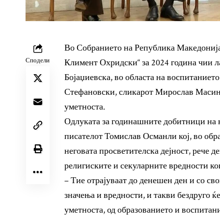
Во Собранието на Република Македонија 
Сподели
Климент Охридски“ за 2024 година чии л
Бојаџиевска, во областа на воспитаниет
Стефановски, сликарот Мирослав Масин и
уметноста.
Одлуката за годинашните добитници на н
писателот Томислав Османли кој, во обр
неговата просветителска дејност, рече де
религиските и секуларните вредности кои
– Тие отрајуваат до денешен ден и со с
значења и вредности, и такви бездруго ќе
уметноста, од образованието и воспитани