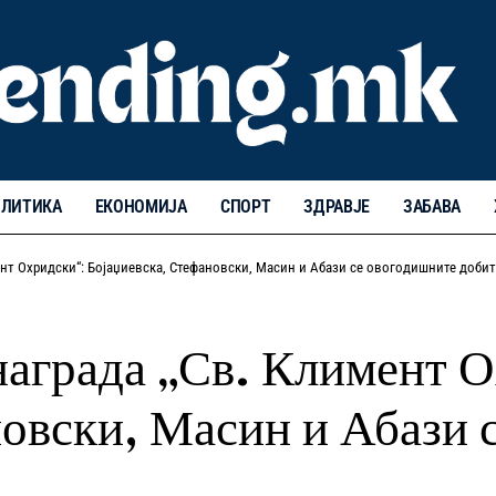
ЛИТИКА
ЕКОНОМИЈА
СПОРТ
ЗДРАВЈЕ
ЗАБАВА
ент Охридски“: Бојаџиевска, Стефановски, Масин и Абази се овогодишните доби
награда „Св. Климент 
новски, Масин и Абази 