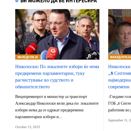
БИ МОЖЕЛО ДА ВЕ ИНТЕРЕСИРА
МАКЕДОНИЈА
МАКЕДОНИЈ
Николоски: По локалните избори ќе нема
Николоски 
предвремени парламентарни, туку
„8 Септемв
расчистување во судството и
најмодерна
обвинителството
современи 
Вицепремиерот и министер за транспорт
-Гледаме гол
Александар Николоски вели дека по локалните
ГОБ „8 Септе
избори нема да се одржат предвремени
работиме во 
парламентарни избори и…
September 11, 
October 15, 2025