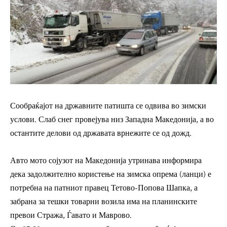
Сообраќајот на државните патишта се одвива во зимски
услови. Слаб снег провејува низ Западна Македонија, а во
остантите делови од државата врнежите се од дожд.
Авто мото сојузот на Македонија утринава информира
дека задолжително користење на зимска опрема (ланци) е
потребна на патниот правец Тетово-Попова Шапка, а
забрана за тешки товарни возила има на планинските
превои Стража, Ѓавато и Маврово.