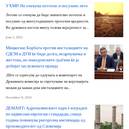
УХМР: Не очекува потопло и посушно лето
Летово се очекува да биде значително потопло и
посушно од многугодишните просечни вредности.
Во државата постои многу голема веројатност за…
June 3, 2025
Мицкоски: Борбата против инсталациите на
СДСМ и ДУИ ќе биде долга, исцрпувачка и
жестока, но македонските граѓани ќе ја
добијат заслужената правда
„Што се однесува до одлуката и коментарот на
Државната комисија за спречување на корупцијата
можам да кажам дека инсталациите на…
November 11, 2024
ДЕМАНТ: Адреналинскиот парк е изграден
по највисоки европски стандарди, секоја
година поминува ригорозна инспекција од
производителот од Словенија