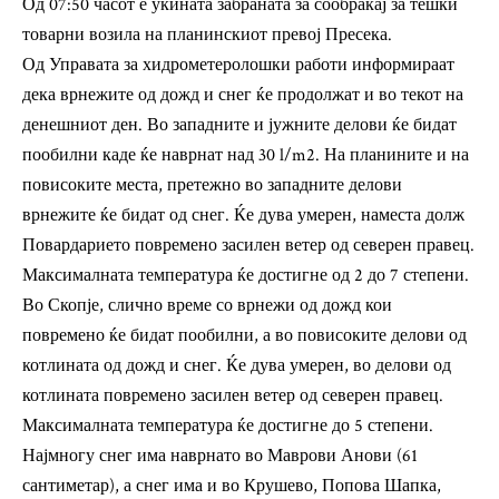
Од 07:50 часот е укината забраната за сообраќај за тешки
товарни возила на планинскиот превој Пресека.
Од Управата за хидрометеролошки работи информираат
дека врнежите од дожд и снег ќе продолжат и во текот на
денешниот ден. Во западните и јужните делови ќе бидат
пообилни каде ќе наврнат над 30 l/m2. На планините и на
повисоките места, претежно во западните делови
врнежите ќе бидат од снег. Ќе дува умерен, наместа долж
Повардарието повремено засилен ветер од северен правец.
Максималната температура ќе достигне од 2 до 7 степени.
Во Скопје, слично време со врнежи од дожд кои
повремено ќе бидат пообилни, а во повисоките делови од
котлината од дожд и снег. Ќе дува умерен, во делови од
котлината повремено засилен ветер од северен правец.
Максималната температура ќе достигне до 5 степени.
Најмногу снег има наврнато во Маврови Анови (61
сантиметар), а снег има и во Крушево, Попова Шапка,