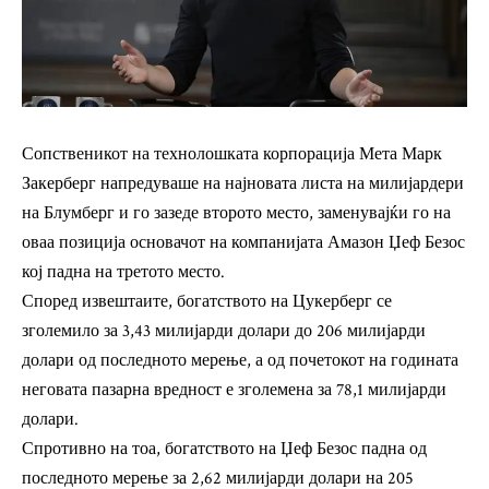
Сопственикот на технолошката корпорација Мета Марк
Закерберг напредуваше на најновата листа на милијардери
на Блумберг и го зазеде второто место, заменувајќи го на
оваа позиција основачот на компанијата Амазон Џеф Безос
кој падна на третото место.
Според извештаите, богатството на Цукерберг се
зголемило за 3,43 милијарди долари до 206 милијарди
долари од последното мерење, а од почетокот на годината
неговата пазарна вредност е зголемена за 78,1 милијарди
долари.
Спротивно на тоа, богатството на Џеф Безос падна од
последното мерење за 2,62 милијарди долари на 205