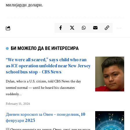
милијарди долари.
БИ МОЖЕЛО ДА ВЕ ИНТЕРЕСИРА
“We were all scared,” says child who ran
as ICE operation unfolded near New Jersey
school bus stop – CBS News
Dylan, who is a U.S. citizen, told CBS News the day
seemed normal — until he heard his classmates
suddenly…
February 15, 2026
Дневен хороскоп за Овен – понеделник, 10
февруари 2025
💡 Општа енергија на денот: Овно, овој ден ти носи