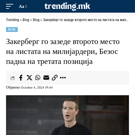
Aa
Trending
>
Blog
>
Blog
>
Закерберг го зазеде второто место на листата на милијардери, Безос падна на третата позиција
BLOG
Закерберг го зазеде второто место
на листата на милијардери, Безос
падна на третата позиција
Објавено October 4, 2024 19:44