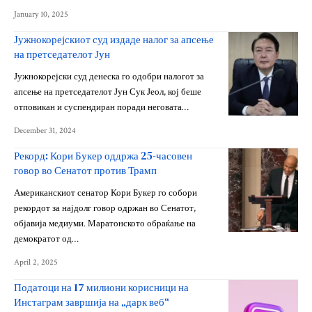
January 10, 2025
Јужнокорејскиот суд издаде налог за апсење
на претседателот Јун
Јужнокорејски суд денеска го одобри налогот за
апсење на претседателот Јун Сук Јеол, кој беше
отповикан и суспендиран поради неговата…
December 31, 2024
Рекорд: Кори Букер оддржа 25-часовен
говор во Сенатот против Трамп
Американскиот сенатор Кори Букер го собори
рекордот за најдолг говор одржан во Сенатот,
објавија медиуми. Маратонското обраќање на
демократот од…
April 2, 2025
Податоци на 17 милиони корисници на
Инстаграм завршија на „дарк веб“