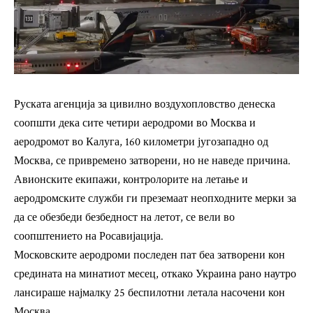
Руската агенција за цивилно воздухопловство денеска
соопшти дека сите четири аеродроми во Москва и
аеродромот во Калуга, 160 километри југозападно од
Москва, се привремено затворени, но не наведе причина.
Авионските екипажи, контролорите на летање и
аеродромските служби ги преземаат неопходните мерки за
да се обезбеди безбедност на летот, се вели во
соопштението на Росавијација.
Московските аеродроми последен пат беа затворени кон
средината на минатиот месец, откако Украина рано наутро
лансираше најмалку 25 беспилотни летала насочени кон
Москва.