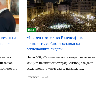
СВЕТ
а помош на
Масовен протест во Валенсија по
 е нов
поплавите, се бараат оставки од
регионалните лидери
енеска го
Околу 100,000 луѓе синоќа повторно излегоа на
ш за нов
улиците на шпанскиот град Валенсија за да го
ако неговата
осудат лошото управување на владата…
December 1, 2024