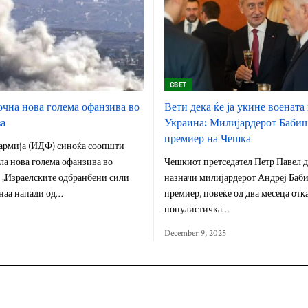
СВЕТ
очна нова голема офанзива во
Вети дека ќе ја укине военат
за
Украина: Милијардерот Бабиш
премиер на Чешка
 армија (ИДФ) синоќа соопшти
ла нова голема офанзива во
Чешкиот претседател Петр Павел д
. „Израелските одбранбени сили
назначи милијардерот Андреј Баби
наа напади од…
премиер, повеќе од два месеца отк
популистичка…
December 9, 2025