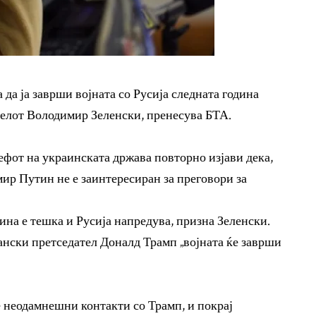
 да ја заврши војната со Русија следната година
телот Володимир Зеленски, пренесува БТА.
ефот на украинската држава повторно изјави дека,
мир Путин не е заинтересиран за преговори за
ина е тешка и Русија напредува, призна Зеленски.
кански претседател Доналд Трамп „војната ќе заврши
е неодамнешни контакти со Трамп, и покрај