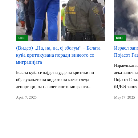
СВЕТ
СВЕТ
(Видео) „На, на, на, еј збогум“ – Белата
Израел зап
куќа критикувана поради видеото со
Појасот Га
миграцијата
Израелската
Белата куќа се најде на удар на критики по
дека започна
објавувањето на видеото на кое се гледа
Појасот Газа
депортацијата на илегалните мигранти…
(ИДФ) започ
April 7, 2025
May 17, 2025