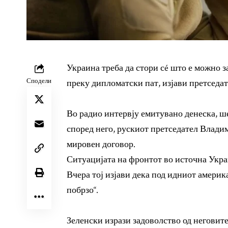
Украина треба да стори сé што е можно за
Сподели
преку дипломатски пат, изјави претседа
Во радио интервју емитувано денеска, ш
според него, рускиот претседател Влади
мировен договор.
Ситуацијата на фронтот во источна Укра
Вчера тој изјави дека под идниот амери
побрзо“.
Зеленски изрази задоволство од неговит