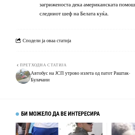
загриженоста дека американската помош 
следниот шеф на Белата куќа.
Сподели ја оваа статија
ПРЕТХОДНА СТАТИЈА
Автобус на ЈСП утрово излета од патот Раштак-
Булачани
БИ МОЖЕЛО ДА ВЕ ИНТЕРЕСИРА