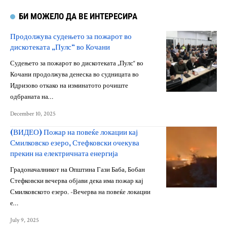
БИ МОЖЕЛО ДА ВЕ ИНТЕРЕСИРА
Продолжува судењето за пожарот во
дискотеката „Пулс“ во Кочани
Судењето за пожарот во дискотеката „Пулс“ во
Кочани продолжува денеска во судницата во
Идризово откако на изминатото рочиште
одбраната на…
December 10, 2025
(ВИДЕО) Пожар на повеќе локации кај
Смилковско езеро, Стефковски очекува
прекин на електричната енергија
Градоначалникот на Општина Гази Баба, Бобан
Стефковски вечерва објави дека има пожар кај
Смилковското езеро. -Вечерва на повеќе локации
е…
July 9, 2025