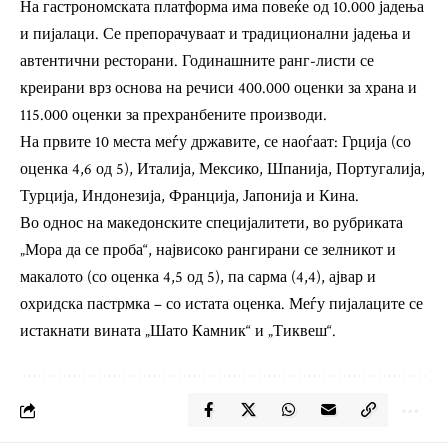
На гастрономската платформа има повеќе од 10.000 јадења
и пијалаци. Се препорачуваат и традиционални јадења и
автентични ресторани. Годинашните ранг-листи се
креирани врз основа на речиси 400.000 оценки за храна и
115.000 оценки за прехранбените производи.
На првите 10 места меѓу државите, се наоѓаат: Грција (со
оценка 4,6 од 5), Италија, Мексико, Шпанија, Португалија,
Турција, Индонезија, Франција, Јапонија и Кина.
Во однос на македонските специјалитети, во рубриката
„Мора да се проба“, највисоко рангирани се зелникот и
макалото (со оценка 4,5 од 5), па сарма (4,4), ајвар и
охридска пастрмка – со истата оценка. Меѓу пијалаците се
истакнати вината „Шато Камник“ и „Тиквеш“.