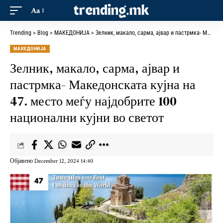
Aa
Trending
>
Blog
>
МАКЕДОНИЈА
>
Зелник, макало, сарма, ајвар и пастрмка- Македонската кујна на 47. место меѓу најдобрите 100 национални кујни во светот
МАКЕДОНИЈА
Зелник, макало, сарма, ајвар и
пастрмка- Македонската кујна на
47. место меѓу најдобрите 100
национални кујни во светот
Објавено December 12, 2024 14:40