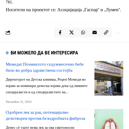
781.
Носители на проектот се: Асоцијација „Гаспар“ и „Лумен“.
БИ МОЖЕЛО ДА ВЕ ИНТЕРЕСИРА
Мемеди: Починатото седуммесечно бебе
било во добра здравствена состојба
Директорот на Детска клиника, Реџеп Мемеди во
изјава за новинари денеска изјави дека од нивните
специјалисти и од специјалистите на…
December 21, 2024
Одобрен лек за рак, потенцијално
делотворен против белодробната фиброза
Денес сѐ уште нема лек за ова смртоносно