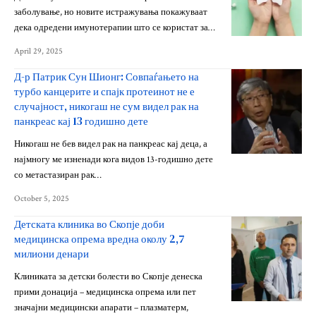
заболување, но новите истражувања покажуваат
дека одредени имунотерапии што се користат за…
April 29, 2025
Д-р Патрик Сун Шионг: Совпаѓањето на
турбо канцерите и спајк протеинот не е
случајност, никогаш не сум видел рак на
панкреас кај 13 годишно дете
Никогаш не бев видел рак на панкреас кај деца, а
најмногу ме изненади кога видов 13-годишно дете
со метастазиран рак…
October 5, 2025
Детската клиника во Скопје доби
медицинска опрема вредна околу 2,7
милиони денари
Клиниката за детски болести во Скопје денеска
прими донација – медицинска опрема или пет
значајни медицински апарати – плазматерм,