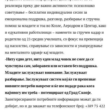
реализира преку две важни активности: психолошко
советување – бесплатни индивидуални сесии за
емоционална поддршка, разговор, разбирање и стручна
помош за младите и тоа во Козле, Аеродром и Центар, како
и едукативни работилници – наменети за стручен кадар и
родители од 23 средни училишта, со фокус на превенција
од насилство, справување со зависности и унапредување
на менталното здравје кај младите.
-Ниту едно дете, ниту еден млад човек не смее да се
чувствува сам, заборавен или оставен без поддршка.
Младите заслужуваат внимание. Заслужуваат
разбирање. Заслужуваат систем кој ќе ги препознае
нивните потреби навреме и ќе им подаде рака кога
најмногу им треба – потенцираат од Град Скопје.
Заинтересираните потребните информации можат да ги
добијат, но и да закажат на телефонскиот број: +389 75 422