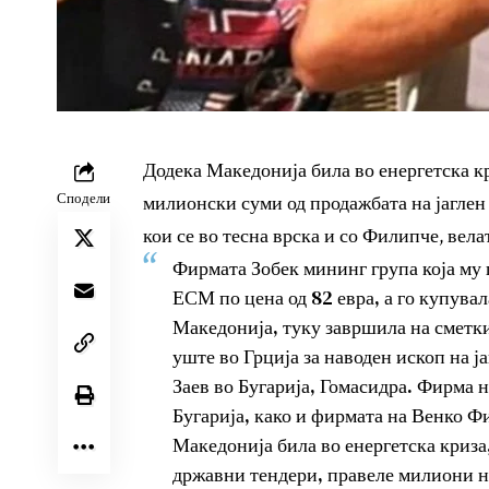
Додека Македонија била во енергетска кр
Сподели
милионски суми од продажбата на јаглен
кои се во тесна врска и со Филипче, в
Фирмата Зобек мининг група која му 
ЕСМ по цена од 82 евра, а го купувал
Македонија, туку завршила на сметки
уште во Грција за наводен ископ на 
Заев во Бугарија, Гомасидра. Фирма н
Бугарија, како и фирмата на Венко Ф
Македонија била во енергетска криза,
државни тендери, правеле милиони на