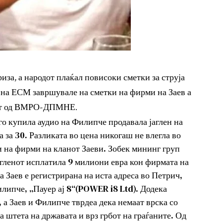
иза, а народот плаќал повисоки сметки за струја
 на ЕСМ завршувале на сметки на фирми на Заев а
елат од ВМРО-ДПМНЕ.
го купила аудио на Филипче продавала јаглен на
а за 30. Разликата во цена никогаш не влегла во
 на фирми на кланот Заеви. Зобек мининг груп
јагленот исплатила 9 милиони евра кон фирмата на
а Заев е регистрирана на иста адреса во Петрич,
илипче, „Пауер ај 8“(POWER i8 Ltd). Додека
 а Заев и Филипче тврдеа дека немаат врска со
 штета на државата и врз грбот на граѓаните. Од