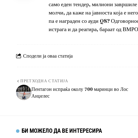
само еден тендер, милиони завршиле 
молчи, да каже на јавноста која е него
па е награден со ауди Q8? Одговорнос
истрага и да реагира, бараат од В
Сподели ја оваа статија
ПРЕТХОДНА СТАТИЈА
Пентагон испраќа околу 700 маринци во Лос
Анџелес
БИ МОЖЕЛО ДА ВЕ ИНТЕРЕСИРА