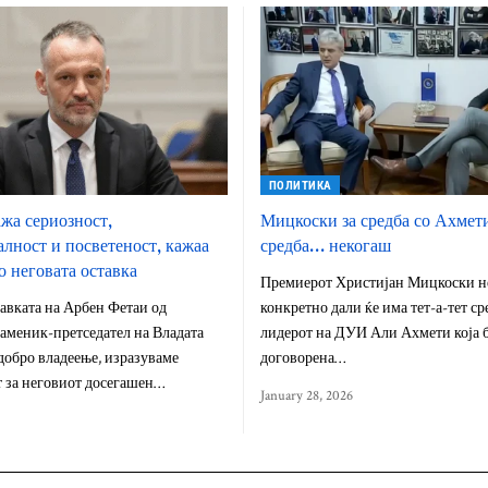
ПОЛИТИКА
жа сериозност,
Мицкоски за средба со Ахмет
лност и посветеност, кажаа
средба… некогаш
о неговата оставка
Премиерот Христијан Мицкоски н
авката на Арбен Фетаи од
конкретно дали ќе има тет-а-тет ср
аменик-претседател на Владата
лидерот на ДУИ Али Ахмети која 
добро владеење, изразуваме
договорена…
т за неговиот досегашен…
January 28, 2026