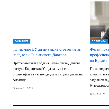
ПОЛИТИКА
ПОЛИТИКА
„Очекувам ЕУ да има јасна стратегија за
Фетаи пока
нас“, вели Сиљановска Давкова
професиона
од Вреди п
Претседателката Гордана Сиљановска Давкова
очекува Европската Унија да има јасна
По повод ост
стратегија и за нас по одлуката за одвојување на
функцијата з
Албанија.…
задолжен за 
благодарнос
October 11, 2024
June 2, 2026