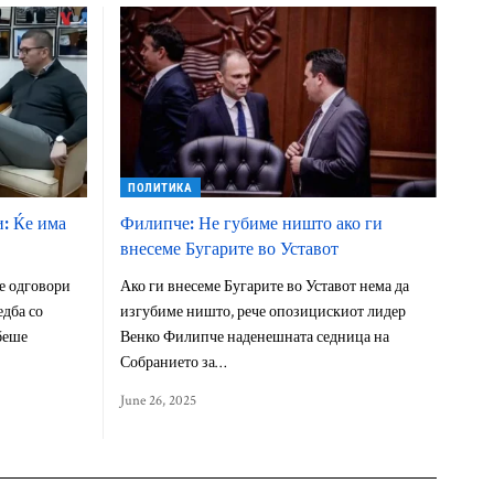
ПОЛИТИКА
и: Ќе има
Филипче: Не губиме ништо ако ги
внесеме Бугарите во Уставот
е одговори
Ако ги внесеме Бугарите во Уставот нема да
едба со
изгубиме ништо, рече опозицискиот лидер
беше
Венко Филипче наденешната седница на
Собранието за…
June 26, 2025