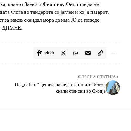
кај кланот Заеви и Филипче. Филипче да не
вата улога во тендерите со јаглен и кој е пазарот,
т за ваков скандал мора да има ЈО да поведе
МРО-ДПМНЕ.
Facebook
СЛЕДНА СТАТИЈА
Не „паѓаат“ цените на недвижнините: Изгор
скапи станови во Скопје