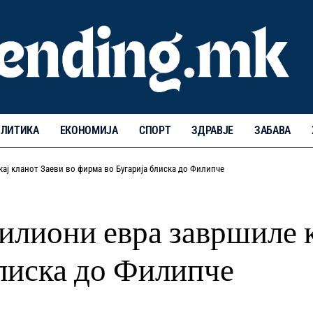
ЛИТИКА
ЕКОНОМИЈА
СПОРТ
ЗДРАВЈЕ
ЗАБАВА
ј кланот Заеви во фирма во Бугарија блиска до Филипче
они евра завршиле ка
блиска до Филипче