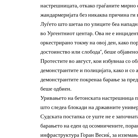
настрешницата, откако граѓаните мирно о
жандармеријата без никаква причина ги 
Луѓето што шетаа по улиците беа нападн
во Ургентниот центар. Ова не е инциден
оркестрирано токму на овој ден, како по
достоинство или слобода“, беше објавено
Протестите во август, кои избувнаа со об
демонстрантите и полицијата, како и со 
демонстрантите покренаа барање за пре
беше одбиен.
Уривањето на бетонската настрешница п
што следеа блокади на државните универ
Судската постапка се уште не е започнат
барањето на еден од осомничените, пор
инфраструктура Горан Весиќ, за изземањ