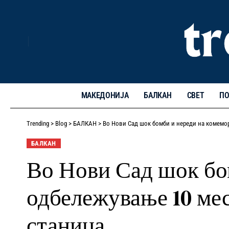
МАКЕДОНИЈА
БАЛКАН
СВЕТ
ПО
Trending
>
Blog
>
БАЛКАН
>
Во Нови Сад шок бомби и нереди на комемор
БАЛКАН
Во Нови Сад шок бом
одбележување 10 мес
станица