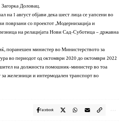
 Загорка Доловац.
 на 1 август објави дека шест лица се уапсени во
ови поврзани со проектот „Модернизација и
елезница на релацијата Нови Сад-Суботица – државна
иќ, поранешен министер во Министерството за
ура во периодот од октомври 2020 до октомври 2022
ршител на должноста помошник-министер во тоа
 за железници и интермодален транспорт во
Facebook