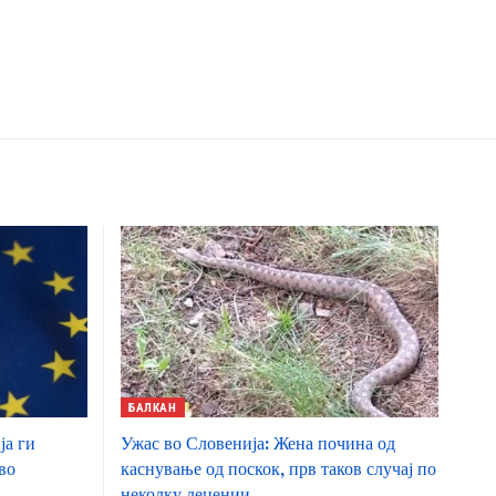
БАЛКАН
ја ги
Ужас во Словенија: Жена почина од
во
каснување од поскок, прв таков случај по
неколку децении