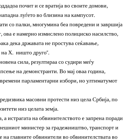
ддадоа почит и се вратија во своите домови,
нападна луѓето во близина на кампусот.
ати со палки, многумина беа повредени и завршија
т, ова е намерно измислено полициско насилство,
рака дека државата не простува сеќавање,
 на Х. ништо друго“.
новена сила, резултираа со судири меѓу
апсење на демонстранти. Во мај оваа година,
двремени парламентарни избори, но ултиматумот
редизвика масовни протести низ цела Србија, по
зитети низ целата земја.
а, а истрагата на обвинителството е запрена поради
анешниот министер за градежништво, транспорт и
е на главните обвинители во обвинителствата во