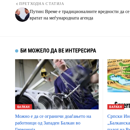
ПРЕТХОДНА СТАТИЈА
Путин: Време е традиционалните вредности да се
вратат на меѓународната агенда
БИ МОЖЕЛО ДА ВЕ ИНТЕРЕСИРА
БАЛКАН
БАЛКАН
Можно е да се ограничи доаѓањето на
Српски Инф
работници од Западен Балкан во
„Балканска
Германија
падот на В