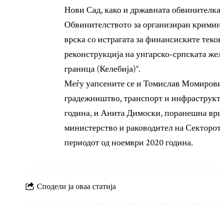
Нови Сад, како и државната обвинителка
Обвинителството за организиран криминал
врска со истрагата за финансиските тек
реконструкција на унгарско-српската ж
граница (Келебија)“.
Меѓу уапсените се и Томислав Момиров
градежништво, транспорт и инфраструкт
година, и Анита Димоски, поранешна в
министерство и раководител на Секторот
периодот од ноември 2020 година.
Сподели ја оваа статија