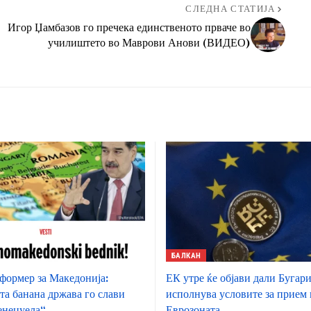
СЛЕДНА СТАТИЈА
Игор Џамбазов го пречека единственото прваче во
училиштето во Маврови Анови (ВИДЕО)
БАЛКАН
ормер за Македонија:
ЕК утре ќе објави дали Бугари
та банана држава го слави
исполнува условите за прием 
енецуела“
Еврозоната