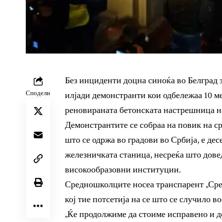
Без инциденти доцна синоќа во Белград
Сподели
илјади демонстранти кои одбележаа 10 ме
реновираната бетонската настрешница н
Демонстрантите се собраа на повик на ср
што се одржа во градови во Србија, е де
железничката станица, несреќа што дове
високообразовни институции.
Средношколците носеа транспарент „Сре
кој тие потсетија на се што се случило в
„Ќе продолжиме да стоиме исправено и д