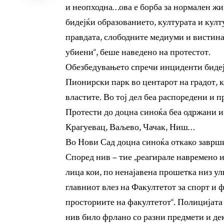
и неопходна…ова е борба за нормален жи
бидејќи образованието, културата и кул
правдата, слободните медиуми и вистинат
убиени“, беше наведено на протестот.
Обезбедувањето спречи инциденти бидејќ
Пионирски парк во центарот на градот, 
властите. Во тој дел беа распоредени и 
Протести до доцна синоќа беа одржани 
Крагуевац, Ваљево, Чачак, Ниш…
Во Нови Сад доцна синоќа откако заврш
Според нив – тие „реагирале навремено 
лица кои, по ненајавена прошетка низ ул
главниот влез на Факултетот за спорт и 
просториите на факултетот“. Полицијата
нив било фрлано со разни предмети и дек