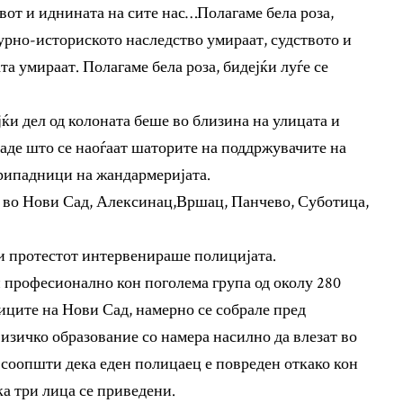
вот и иднината на сите нас…Полагаме бела роза,
турно-историското наследство умираат, судството и
а умираат. Полагаме бела роза, бидејќи луѓе се
и дел од колоната беше во близина на улицата и
каде што се наоѓаат шаторите на поддржувачите на
припадници на жандармеријата.
и во Нови Сад, Алексинац,Вршац, Панчево, Суботица,
и протестот интервенираше полицијата.
и професионално кон поголема група од околу 280
иците на Нови Сад, намерно се собрале пред
физичко образование со намера насилно да влезат во
 соопшти дека еден полицаец е повреден откако кон
а три лица се приведени.