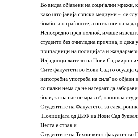
Во видеа објавени на социјални мрежи, 
како што јавија српски медиуми – се сл
бомби кон граѓаните, а потоа почнала да
Непосредно пред полноќ, имаше извештаи
студенти без очигледна причина, и дека
припадници на полицијата и жандармери
Илјадници жители на Нови Сад мирно им 
Сите факултети во Нови Сад го осудија 
непотребна употреба на сила“ во објави 
со палки нема да не натераат да заборави
боли, затоа нас не мразат“, напишаа студ
Студентите на Факултетот за електроник
„Полицијата од ДИФ на Нови Сад буквално
Целта е страв и
Студентите на Техничкиот факултет во Н