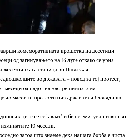
 заврши комеморативната прошетка на десетици
сеци од загинувањето на 16 луѓе откако се урна
а железничката станица во Нови Сад.
едношколците во државата – повод за тој протест,
сет месеци од падот на настрешницата на
де до масовни протести низ државата и блокади на
дношколците се сеќаваат“ и беше емитуван говор во
о изминатите 10 месеци.
оследно затоа што знаеме дека нашата борба е чиста