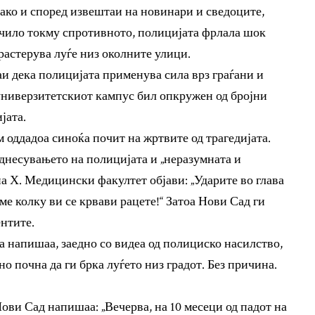
како и според извештаи на новинари и сведоците,
учило токму спротивното, полицијата фрлала шок
 растерува луѓе низ околните улици.
 дека полицијата применува сила врз граѓани и
 универзитетскиот кампус бил опкружен од бројни
јата.
оддадоа синоќа почит на жртвите од трагедијата.
однесувањето на полицијата и „неразумната и
на Х. Медицински факултет објави: „Ударите во глава
ме колку ви се крвави рацете!“ Затоа Нови Сад ги
ентите.
а напишаа, заедно со видеа од полициско насилство,
 почна да ги брка луѓето низ градот. Без причина.
ови Сад напишаа: „Вечерва, на 10 месеци од падот на