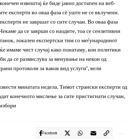
онечен извештај ќе биде јавно достапен на веб-
те експерти во оваа фаза с
ѐ
уште не се вклучени.
ксперти не завршат со сите случаи. Во оваа фаза
Чекаме да се заврши со наодите, тоа се сензитивни
станок, локален експертски тим со меѓународниот
 ќе имаме чист случај како понатаму, кои политики
би да се размислува за менување на некои од
рани протоколи за ваков вид услуги“, вели
извести минатата недела. Тимот странски експерти од
дадат конечното мислење за сите пристигнати случаи,
 избори
Facebook