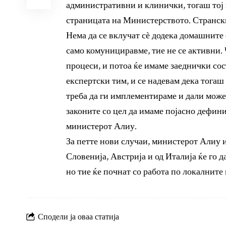
административни и клинички, тогаш тој к
страницата на Министерството. Странски
Нема да се вклучат с
ѐ
додека домашните е
само комунициравме, тие не се активни. 
процеси, и потоа ќе имаме заеднички со
експертски тим, и се надевам дека тогаш
треба да ги имплементираме и дали може
законите со цел да имаме појасно дефини
министерот Алиу.
За петте нови случаи, министерот Алиу 
Словенија, Австрија и од Италија ќе го 
но тие ќе почнат со работа по локалните
Сподели ја оваа статија