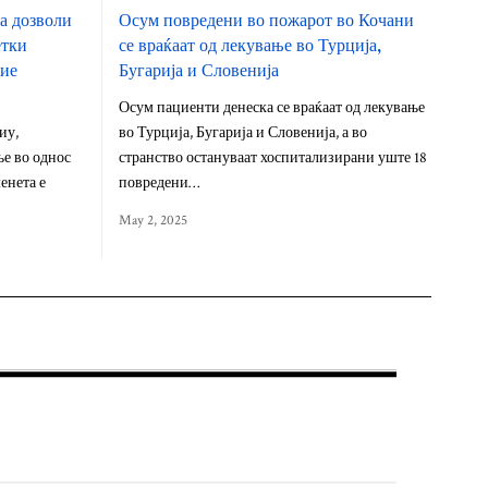
а дозволи
Осум повредени во пожарот во Кочани
етки
се враќаат од лекување во Турција,
вие
Бугарија и Словенија
Осум пациенти денеска се враќаат од лекување
иу,
во Турција, Бугарија и Словенија, а во
е во однос
странство остануваат хоспитализирани уште 18
енета е
повредени…
May 2, 2025