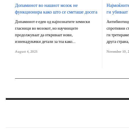
Допаминот во нашиот мозок не
Најмоќнит
функционира како што се сметаше досега
ги убиваат
Допаминот е еден од најпознатите хемиски
Антибиотицит
гласници во мозокот, но научниците
спротивни ст
продолжуваат да откриваат нови,
ги третираме
изненадувачки детали за тоа како…
друга страна
August 4, 2025
November 10, 