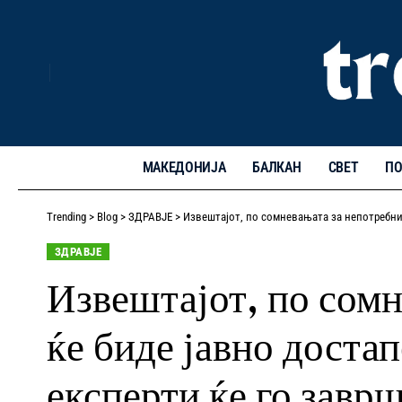
МАКЕДОНИЈА
БАЛКАН
СВЕТ
ПО
Trending
>
Blog
>
ЗДРАВЈЕ
>
Извештајот, по сомневањата за непотребни 
ЗДРАВЈЕ
Извештајот, по сомн
ќе биде јавно достап
експерти ќе го завр