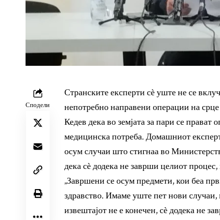
Странските експерти с
ѐ
уште не се вклуч
Сподели
непотребно направени операции на срце
Кедев дека во земјата за пари се прават 
медицинска потреба. Домашниот експерт
осум случаи што стигнаа во Министерств
дека с
ѐ
додека не заврши целиот процес, 
„Завршени се осум предмети, кои беа пр
здравство. Имаме уште пет нови случаи, 
извештајот не е конечен, с
ѐ
додека не зав