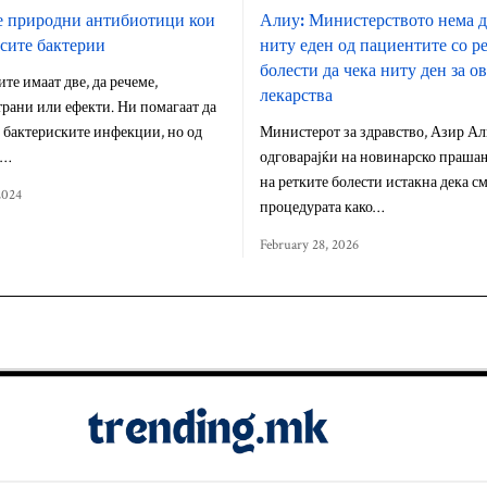
е природни антибиотици кои
Алиу: Министерството нема д
 сите бактерии
ниту еден од пациентите со р
болести да чека ниту ден за о
е имаат две, да речеме,
лекарства
рани или ефекти. Ни помагаат да
 бактериските инфекции, но од
Министерот за здравство, Азир Ал
,…
одговарајќи на новинарско прашањ
на ретките болести истакна дека см
2024
процедурата како…
February 28, 2026