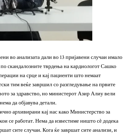
ени во анализата дали во 13 пријавени случаи имало
 по скандалозните тврдења на кардиологот Сашко
операции на срце и кај пациенти што немаат
ски тим веќе завршил со разгледување на првите
ото за здравство, но министерот Азир Алиу вели
нема да објавува детали.
вично архивирани кај нас како Министерство за
кои се работат. Нема да известиме ништо с
ѐ
додека
ршат сите случаи. Кога ќе завршат сите анализи, и