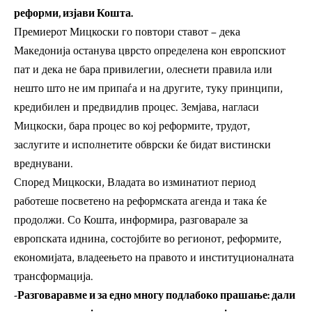
реформи, изјави Кошта.
Премиерот Мицкоски го повтори ставот – дека
Македонија останува цврсто определена кон европскиот
пат и дека не бара привилегии, олеснети правила или
нешто што не им припаѓа и на другите, туку принципи,
кредибилен и предвидлив процес. Земјава, нагласи
Мицкоски, бара процес во кој реформите, трудот,
заслугите и исполнетите обврски ќе бидат вистински
вреднувани.
Според Мицкоски, Владата во изминатиот период
работеше посветено на реформската агенда и така ќе
продолжи. Со Кошта, информира, разговарале за
европската иднина, состојбите во регионот, реформите,
економијата, владеењето на правото и институционалната
трансформација.
-Разговаравме и за едно многу подлабоко прашање: дали