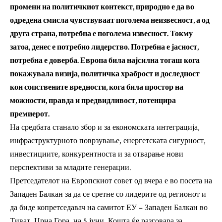
промени на политичкиот контекст, природно е да во
одредена смисла чувствуваат поголема неизвесност, а од
друга страна, потребна е поголема извесност. Токму
затоа, денес е потребно лидерство. Потребна е јасност,
потребна е доверба. Европа била најсилна тогаш кога
покажувала визија, политичка храброст и доследност
кон сопствените вредности, кога била простор на
можности, правда и предвидливост, потенцира
премиерот.
На средбата станало збор и за економската интеграција,
инфраструктурното поврзување, енергетската сигурност,
инвестициите, конкурентноста и за отварање нови
перспективи за младите генерации.
Претседателот на Европскиот совет од вчера е во посета на
Западен Балкан за да се сретне со лидерите од регионот и
да биде копретседавач на самитот ЕУ – Западен Балкан во
Тиват, Црна Гора, на 5 јуни. Кошта ќе разговара за