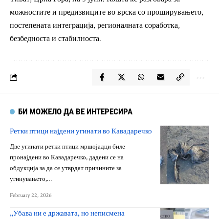
можностите и предизвиците во врска со проширувањето,
постепената интеграција, регионалната соработка,
безбедноста и стабилноста.
БИ МОЖЕЛО ДА ВЕ ИНТЕРЕСИРА
Ретки птици најдени угинати во Кавадаречко
Две угинати ретки птици мршојадци биле
пронајдени во Кавадаречко, дадени се на
обдукција за да се утврдат причините за
угинувањето,…
February 22, 2026
„Убава ни е државата, но неписмена