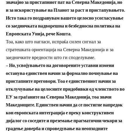
значајно за пристапниот пат на Северна Македонија, но
и за искористување на Планот за раст и пристапувањето.
Исто така го поздравувам вашето целосно усогласување
со заедничката надворешна и безбедносна политика на
Европската Унија, рече Кошта
.
Тоа, како што нагласи, испраќа силен сигнал за
стратешката ориентација на Северна Македонија и за
заедничките вредности што ги споделуваме.
– Но, усвојувањето на договорените уставни измени
останува единствен начин за формално почнување на
пристапните преговори. Тоа е единствениот начин за
отклучување на целосните придобивки од членството во
ЕУ за граѓаните на Северна Македонија, тоа значи
Македонците. Единствен начин да се постигне напредок
кон европската интеграција е преку конструктивен
дијалог со соседите и преземање прагматични чекори за
градење доверба и спроведување на неопходните