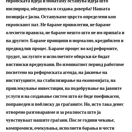
европската идеја и понатаму останува идеја што
инспирира, обединува и создава доверба? Нашата
позиција е јасна. Остануваме цврсто определени кон
европскиот пат. Не бараме привилегии, не бараме
олеснети правила, не бараме нешто што не им припаѓа и
на другите. Бараме принципи и нормално, кредибилен и
предвидлив процес. Бараме процес во кој реформите,
трудот, заслугите и исполнетите обврски ќе бидат
вистински вреднувани. Во изминатиот период работиме
посветено на реформската агенда, на јакнење на
институциите, на стабилизирање на економијата, на
привлекување инвестиции, на подобрување на јавните
услуги и на создавање систем што ќе биде поефикасен,
поправеден и поблиску до граѓаните. Но, исто така денес
отворено разговаравме и за реалноста што ја
чувствуваат нашите граѓани. После години чекање,
компромиси, очекувања, исполнети барања и чести