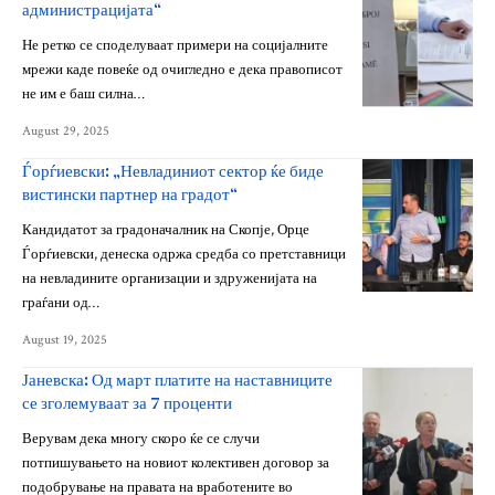
администрацијата“
Не ретко се споделуваат примери на социјалните
мрежи каде повеќе од очигледно е дека правописот
не им е баш силна…
August 29, 2025
Ѓорѓиевски: „Невладиниот сектор ќе биде
вистински партнер на градот“
Кандидатот за градоначалник на Скопје, Орце
Ѓорѓиевски, денеска одржа средба со претставници
на невладините организации и здруженијата на
граѓани од…
August 19, 2025
Јаневска: Од март платите на наставниците
се зголемуваат за 7 проценти
Верувам дека многу скоро ќе се случи
потпишувањето на новиот колективен договор за
подобрување на правата на вработените во