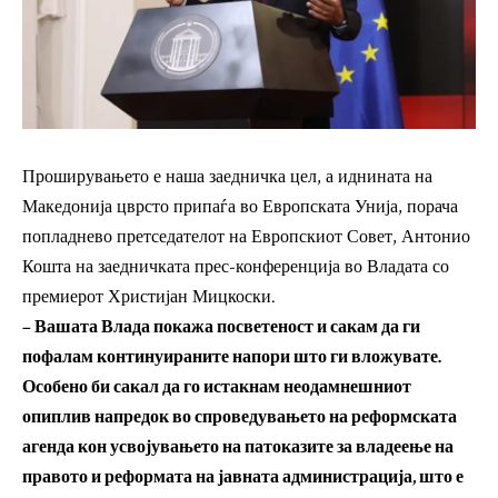
Проширувањето е наша заедничка цел, а иднината на
Македонија цврсто припаѓа во Европската Унија, порача
попладнево претседателот на Европскиот Совет, Антонио
Кошта на заедничката прес-конференција во Владата со
премиерот Христијан Мицкоски.
– Вашата Влада покажа посветеност и сакам да ги
пофалам континуираните напори што ги вложувате.
Особено би сакал да го истакнам неодамнешниот
опиплив напредок во спроведувањето на реформската
агенда кон усвојувањето на патоказите за владеење на
правото и реформата на јавната администрација, што е