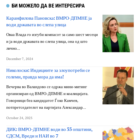
БИ МОЖЕЛО ДА ВЕ ИНТЕРЕСИРА
Каранфилова Пановска: ВМРО-ДПМНЕ ја
води државата во слепа улица
Оваа Влада го изгуби компасот за само шест месеци
и ја води државата во слепа улица, она од што
лично…
December 7, 2024
Николоски: Индициите за злоупотреби се
големи, правда мора да има!
Вечерва во Валандово се одржа мини-митинг
организиран од ВМРО-ДПМНЕ и коалицијата.
Говорници беа кандидатот Ѓоко Камчев,
потпретседателот на партијата Александар…
October 24, 2025
ДИК: ВМРО-ДПМНЕ води во 55 општини,
СДСМ, Вреди и НАИ во 7