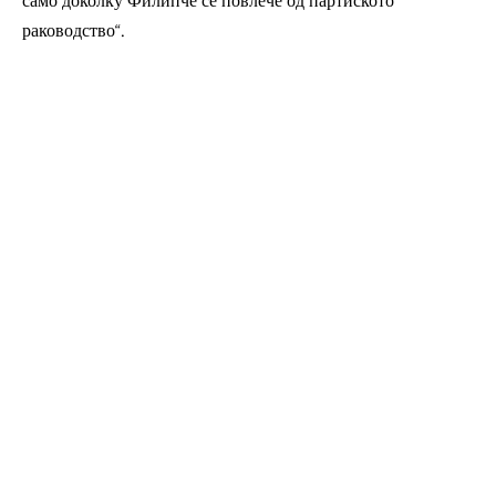
само доколку Филипче се повлече од партиското
раководство“.