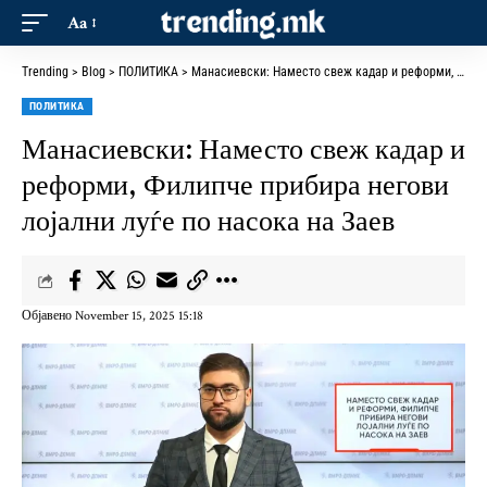
Aa
Trending
>
Blog
>
ПОЛИТИКА
>
Манасиевски: Наместо свеж кадар и реформи, Филипче прибира негови лојални луѓе по насока на Заев
ПОЛИТИКА
Манасиевски: Наместо свеж кадар и
реформи, Филипче прибира негови
лојални луѓе по насока на Заев
Објавено November 15, 2025 15:18