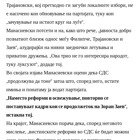
Трајановски, кој претходно ги загуби локалните избори, не
е насочено кон обновување на партијата, туку кон
„зачувување на истиот круг на луѓе“.
Манасиевски потсети и на, како што рече, „јавноста добро
познатиот близок однос меѓу Филипче, Трајановски и
Заев“, алудирајќи на нивни заеднички летувања и
приватни дружења. „Ова трио не го интересира народот,
туку луксузот“, додаде тој.
Во својата изјава Манасиевски оцени дека СДС
„продолжува да тоне“ затоа што, според него, истите
имиња и понатаму ја водат партијата.
„Наместо реформи и освежување, повторно се
поставуваат кадри кои се продолжеток на Зоран Заев“,
истакна тој.
На крајот, Манасиевски порача дека, според неговото
мислење, „вистинските реформи во СДС ќе бидат можни