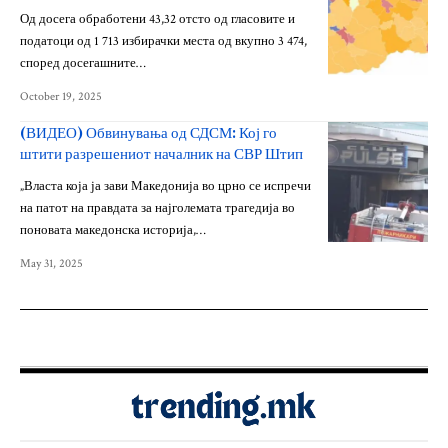
Од досега обработени 43,32 отсто од гласовите и
податоци од 1 713 избирачки места од вкупно 3 474,
според досегашните…
October 19, 2025
(ВИДЕО) Обвинувања од СДСМ: Кој го
штити разрешениот началник на СВР Штип
„Власта која ја зави Македонија во црно се испречи
на патот на правдата за најголемата трагедија во
поновата македонска историја,…
May 31, 2025