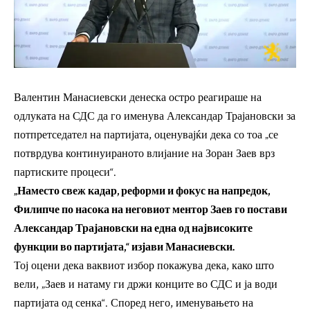
Валентин Манасиевски денеска остро реагираше на
одлуката на СДС да го именува Александар Трајановски за
потпретседател на партијата, оценувајќи дека со тоа „се
потврдува континуираното влијание на Зоран Заев врз
партиските процеси“.
„Наместо свеж кадар, реформи и фокус на напредок,
Филипче по насока на неговиот ментор Заев го постави
Александар Трајановски на една од највисоките
функции во партијата,“ изјави Манасиевски.
Тој оцени дека ваквиот избор покажува дека, како што
вели, „Заев и натаму ги држи конците во СДС и ја води
партијата од сенка“. Според него, именувањето на