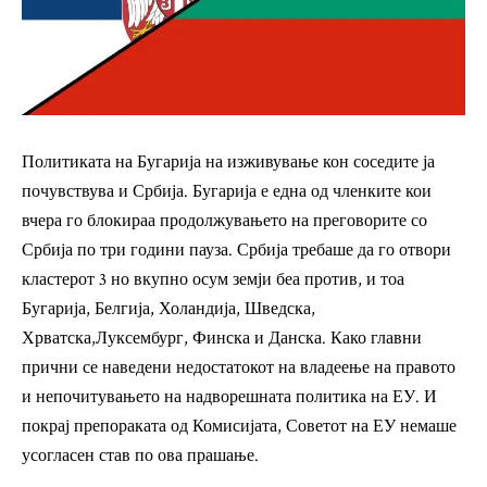
Политиката на Бугарија на изживување кон соседите ја
почувствува и Србија. Бугарија е една од членките кои
вчера го блокираа продолжувањето на преговорите со
Србија по три години пауза. Србија требаше да го отвори
кластерот 3 но вкупно осум земји беа против, и тоа
Бугарија, Белгија, Холандија, Шведска,
Хрватска,Луксембург, Финска и Данска. Како главни
прични се наведени недостатокот на владеење на правото
и непочитувањето на надворешната политика на ЕУ. И
покрај препораката од Комисијата, Советот на ЕУ немаше
усогласен став по ова прашање.