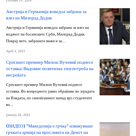
October 29, 2024
Австрија и Германија воведоа забрана за
влез на Милорад Додик
Австрија и Германија воведоа забрана за влез на
водачот на босанските Срби, Милорад Додик.
Покрај него, забраната важи и за…
April 4, 2025
Српскиот премиер Милош Вучевиќ поднесе
оставка: Видовме политичка злоупотреба на
несреќата
Српскиот премиер Милош Вучевиќ поднесе
оставка. Во вонредното јавно обраќање во зградата
на Владата, по синоќешниот напад врз студентите
во…
January 28, 2025
(ВИДЕО) “Македонија е грчка“ извикуваше
грчката армија на прославата на Денот на