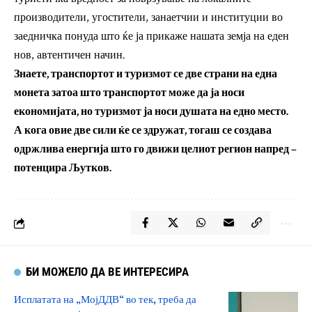
производители, угостители, занаетчии и институции во
заедничка понуда што ќе ја прикаже нашата земја на еден
нов, автентичен начин.
Знаете, транспортот и туризмот се две страни на една
монета затоа што транспортот може да ја носи
економијата, но туризмот ја носи душата на едно место.
А кога овие две сили ќе се здружат, тогаш се создава
одржлива енергија што го движи целиот регион напред –
потенцира Љутков.
БИ МОЖЕЛО ДА ВЕ ИНТЕРЕСИРА
Исплатата на „МојДДВ“ во тек, треба да