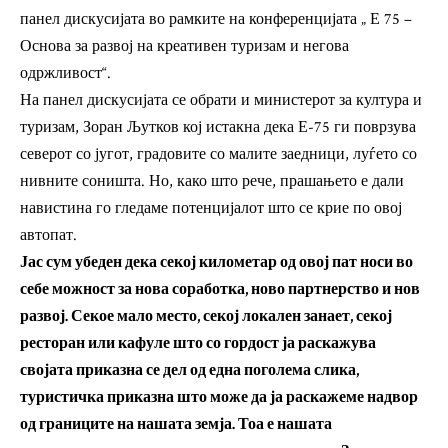
панел дискусијата во рамките на конференцијата „ Е 75 –
Основа за развој на креативен туризам и негова
одржливост“.
На панел дискусијата се обрати и министерот за култура и
туризам, Зоран Љутков кој истакна дека Е-75 ги поврзува
северот со југот, градовите со малите заедници, луѓето со
нивните соништа. Но, како што рече, прашањето е дали
навистина го гледаме потенцијалот што се крие по овој
автопат.
Јас сум убеден дека секој километар од овој пат носи во
себе можност за нова соработка, ново партнерство и нов
развој. Секое мало место, секој локален занает, секој
ресторан или кафуле што со гордост ја раскажува
својата приказна се дел од една поголема слика,
туристичка приказна што може да ја раскажеме надвор
од границите на нашата земја. Тоа е нашата