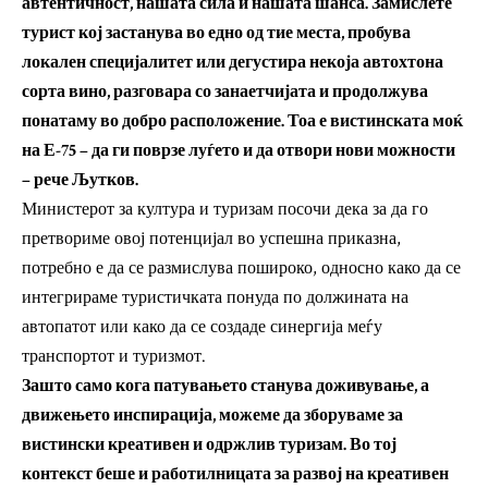
автентичност, нашата сила и нашата шанса. Замислете
турист кој застанува во едно од тие места, пробува
локален специјалитет или дегустира некоја автохтона
сорта вино, разговара со занаетчијата и продолжува
понатаму во добро расположение. Тоа е вистинската моќ
на Е-75 – да ги поврзе луѓето и да отвори нови можности
– рече Љутков.
Министерот за култура и туризам посочи дека за да го
претвориме овој потенцијал во успешна приказна,
потребно е да се размислува пошироко, односно како да се
интегрираме туристичката понуда по должината на
автопатот или како да се создаде синергија меѓу
транспортот и туризмот.
Зашто само кога патувањето станува доживување, а
движењето инспирација, можеме да зборуваме за
вистински креативен и одржлив туризам. Во тој
контекст беше и работилницата за развој на креативен