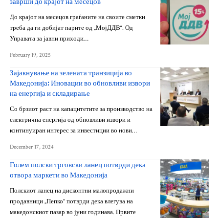
заврши до крајот на месецов
До крајот на месецов граѓаните на своите сметки
треба да ги добијат парите од „МојДДВ“. Од
Управата за јавни приходи…
February 19, 2025
Зајакнување на зелената транзиција во
Македонија: Иновации во обновливи извори
на енергија и складирање
Со брзиот раст на капацитетите за производство на
електрична енергија од обновливи извори и
континуиран интерес за инвестиции во нови…
December 17, 2024
Голем полски трговски ланец потврди дека
отвора маркети во Македонија
Полскиот ланец на дисконтни малопродажни
продавници „Пепко“ потврди дека влегува на
македонскиот пазар во јуни годинава. Првите