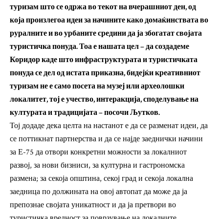
туризам што се одржа во текот на вчерашниот ден, од
која произлегоа идеи за начините како домаќинствата во
руралните и во урбаните средини да ја збогатат својата
туристичка понуда. Тоа е нашата цел – да создадеме
Коридор каде што инфраструктурата и туристичката
понуда се дел од истата приказна, бидејќи креативниот
туризам не е само посета на музеј или археолошки
локалитет, тој е учество, интеракција, споделување на
културата и традицијата – посочи Љутков.
Тој додаде дека целта на настанот е да се разменат идеи, да
се поттикнат партнерства и да се најде заеднички начини
за Е-75 да отвори конкретни можности за локалниот
развој, за нови бизниси, за културна и гастрономска
размена; за секоја општина, секој град и секоја локална
заедница по должината на овој автопат да може да ја
препознае својата уникатност и да ја претвори во
туристичка вредност за поврзување на локалните