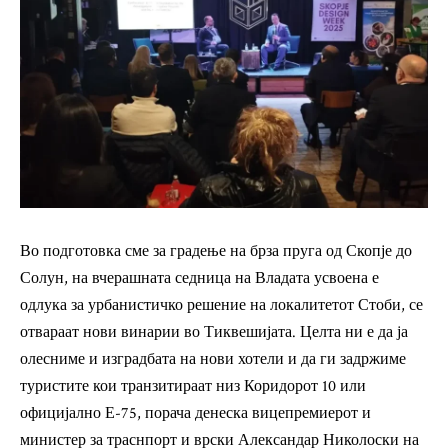
Во подготовка сме за градење на брза пруга од Скопје до
Солун, на вчерашната седница на Владата усвоена е
одлука за урбанистичко решение на локалитетот Стоби, се
отвараат нови винарии во Тиквешијата. Целта ни е да ја
олесниме и изградбата на нови хотели и да ги задржиме
туристите кои транзитираат низ Коридорот 10 или
официјално Е-75, порача денеска вицепремиерот и
министер за траснпорт и врски Александар Николоски на