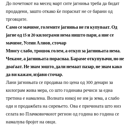
До почетокот на месец март сите јагниња треба да бидат
продадени, зашто откако ќе пораснат не се барани од
трговците.
Само се мачиме, големите јагниња не ги купуваат. Од
јагне од 15 и 20 килограми нема ништо пари, а ние се
мачиме, Усеин Алиов, сточар
Многу слабо, трошок голем, а откуп за јагнињата нема.
Чекаме, а јагнињата пораснаа. Бараме откупувачи, но не
доаѓаат. Не знам зошто, дали немаат пазар, не знам како
да ви кажам, изјави сточар.
Лани јагнињата се продаваа по цена од 300 денари за
килограм жива мера, со што годинава речиси за една
третина е намалена. Волната никој не им ја зема, а слабо
оди и продажбата на сирењето. Ова е причината што низ
селата во Плачковичкиот регион од година во година се
намалува бројот на овци.