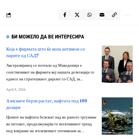
БИ МОЖЕЛО ДА ВЕ ИНТЕРЕСИРА
Која е фирмата што ќе копа антимон со
парите од САД?
Австралијанец со потекло од Македонија е
сопственикот на фирмата кој нашата делегација го
однесе на стратешкиот дијалог со САД, за…
April 8, 2026
Азиските берзи растат, нафтата под 100
долари
Цените на нафтата бележат пад во раното тргување
во петокот, продолжувајќи го негативниот тренд
под влијание на зголемениот оптимизам за…