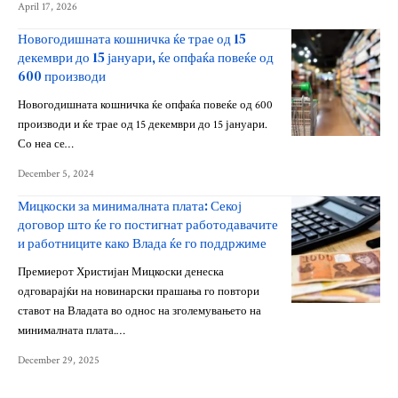
April 17, 2026
Новогодишната кошничка ќе трае од 15
декември до 15 јануари, ќе опфаќа повеќе од
600 производи
Новогодишната кошничка ќе опфаќа повеќе од 600
производи и ќе трае од 15 декември до 15 јануари.
Со неа се…
December 5, 2024
Мицкоски за минималната плата: Секој
договор што ќе го постигнат работодавачите
и работниците како Влада ќе го поддржиме
Премиерот Христијан Мицкоски денеска
одговарајќи на новинарски прашања го повтори
ставот на Владата во однос на зголемувањето на
минималната плата.…
December 29, 2025