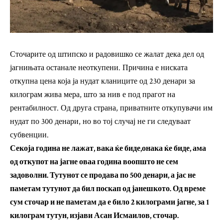
Сточарите од штипско и радовишко се жалат дека дел од
јагнињата останале неоткупени. Причина е ниската
откупна цена која ја нудат кланиците од 230 денари за
килограм жива мера, што за нив е под прагот на
рентабилност. Од друга страна, приватните откупувачи им
нудат по 300 денари, но во тој случај не ги следуваат
субвенции.
Секоја година не лажат, вака ќе биде,онака ќе биде, ама
од откупот на јагне оваа година воопшто не сем
задоволни. Тутунот се продава по 500 денари, а јас не
паметам тутунот да бил поскап од јанешкото. Од време
сум сточар и не паметам да е било 2 килограми јагне, за 1
килограм тутун, изјави Асан Исмаилов, сточар.