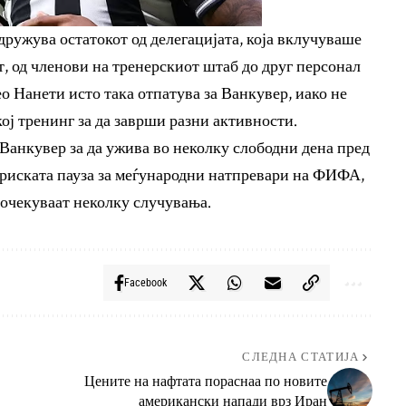
дружува остатокот од делегацијата, која вклучуваше
т, од членови на тренерскиот штаб до друг персонал
о Нанети исто така отпатува за Ванкувер, иако не
кој тренинг за да заврши разни активности.
Ванкувер за да ужива во неколку слободни дена пред
мвриската пауза за меѓународни натпревари на ФИФА,
е очекуваат неколку случувања.
Facebook
СЛЕДНА СТАТИЈА
Цените на нафтата пораснаа по новите
американски напади врз Иран