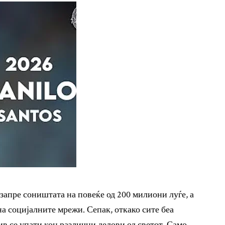
запре соништата на повеќе од 200 милиони луѓе, а
а социјалните мрежи. Сепак, откако сите беа
ив се упати кон различни делови од светот. Само