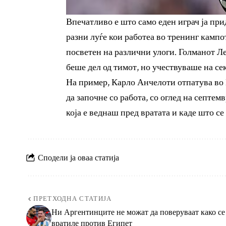
Впечатливо е што само еден играч ја при
разни луѓе кои работеа во тренинг кампо
посветен на различни улоги. Голманот Ле
беше дел од тимот, но учествуваше на се
На пример, Карло Анчелоти отпатува во 
да започне со работа, со оглед на септе
која е веднаш пред вратата и каде што с
Сподели ја оваа статија
ПРЕТХОДНА СТАТИЈА
Ни Аргентинците не можат да поверуваат како се
вратиле против Египет