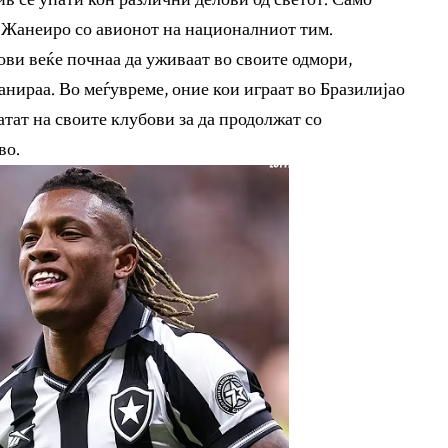
 Жанеиро со авионот на националниот тим.
ови веќе почнаа да уживаат во своите одмори,
нираа. Во меѓувреме, оние кои играат во Бразилијао
атат на своите клубови за да продолжат со
во.