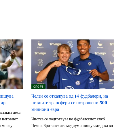
СПОРТ
спишува
Челзи се откажува од 14 фудбалери, на
нир
нивните трансфери се потрошени 500
милиони евра
стакна дека
а неговиот
Чистка се подготвува во фудбалскиот клуб
 многу.
Челзи. Британските медиуми пишуваат дека во