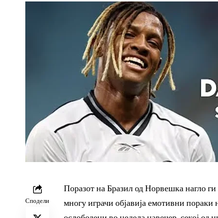
Поразот на Бразил од Норвешка нагло ги 
Сподели
многу играчи објавија емотивни пораки н
ослободени во недела навечер, секој од н