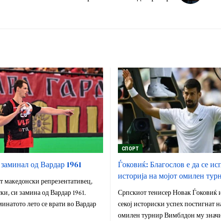
СПОРТ
 заминал од Вардар 1961
Ѓоковиќ: Благослов е да се и
историја на мојот омилен тур
 македонски репрезентативец,
и, си замина од Вардар 1961.
Српскиот тенисер Новак Ѓоковиќ и
минатото лето се врати во Вардар
секој историски успех постигнат н
омилен турнир Вимблдон му значи