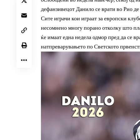
дефанзивецот Данило се врати во Рио де
Сите играчи кои играат за европски клуб
несомнено многу порано отколку што пла
ќе имаат една недела одмор пред да се вр
натпреварувањето по Светското првенст