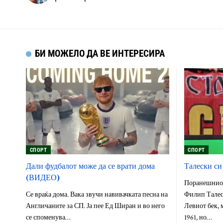
БИ МОЖЕЛО ДА ВЕ ИНТЕРЕСИРА
СПОРТ
СПОРТ
Дали фудбалот може да се врати дома
Талески си
(ВИДЕО)
Поранешниот
Се враќа дома. Вака звучи навивачката песна на
Филип Талеск
Англичаните за СП. Ја пее Ед Ширан и во него
Левиот бек, 
се споменува…
1961, но…