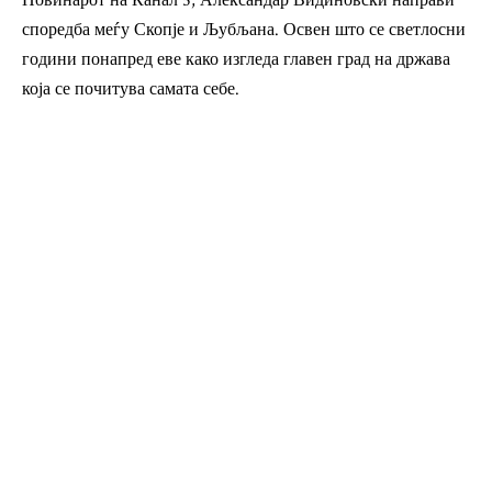
Новинарот на Канал 5, Александар Видиновски направи
споредба меѓу Скопје и Љубљана. Освен што се светлосни
години понапред еве како изгледа главен град на држава
која се почитува самата себе.