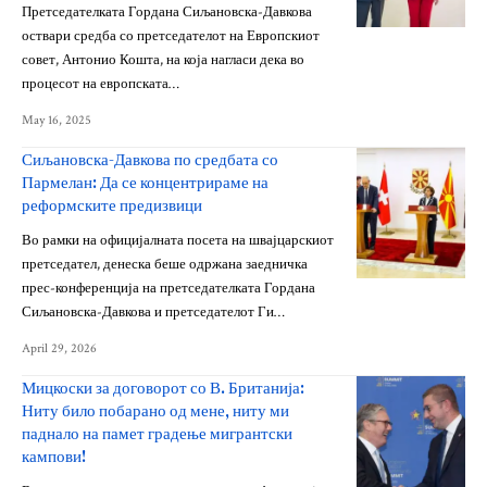
Претседателката Гордана Сиљановска-Давкова
оствари средба со претседателот на Европскиот
совет, Антонио Кошта, на која нагласи дека во
процесот на европската…
May 16, 2025
Сиљановска-Давкова по средбата со
Пармелан: Да се концентрираме на
реформските предизвици
Во рамки на официјалната посета на швајцарскиот
претседател, денеска беше одржана заедничка
прес-конференција на претседателката Гордана
Сиљановска-Давкова и претседателот Ги…
April 29, 2026
Мицкоски за договорот со В. Британија:
Ниту било побарано од мене, ниту ми
паднало на памет градење мигрантски
кампови!