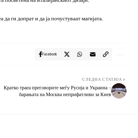
та посветена на италијанскиот дизајн.
 да ги допрат и да ја почустуваат магијата.
Facebook
СЛЕДНА СТАТИЈА
Кратко траеа преговорите меѓу Русија и Украина –
барањата на Москва неприфатливи за Киев