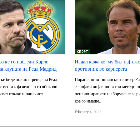
СПОРТ
о ќе го наследи Карло
Надал кажа кој му бил најтеж
а клупата на Реал Мадрид
противник во кариерата
ќе биде новиот тренер на Реал
Поранешниот шпански тенисер Ра
е веста која веднаш го обиколи
се појави во јавноста три месеци п
 свет откако шпанскиот…
пензионирањето и зборуваше за р
кое го имаше…
February 4, 2025