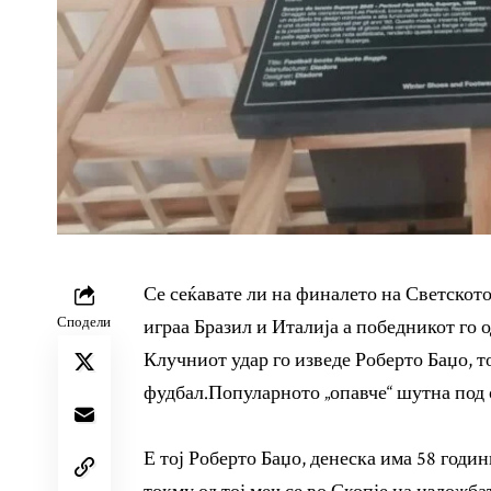
Се сеќавате ли на финалето на Светскот
Сподели
играа Бразил и Италија а победникот го 
Клучниот удар го изведе Роберто Баџо, т
фудбал.Популарното „опавче“ шутна под о
Е тој Роберто Баџо, денеска има 58 годи