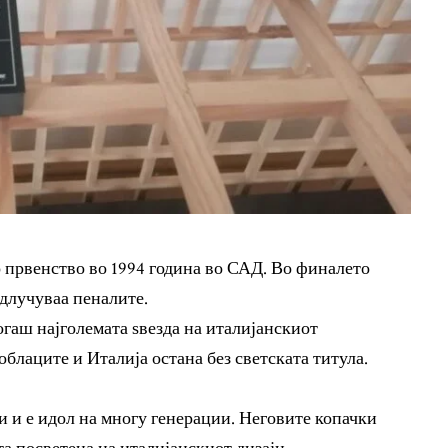
о првенство во 1994 година во САД. Во финалето
одлучуваа пеналите.
огаш најголемата ѕвезда на италијанскиот
блаците и Италија остана без светската титула.
ни и е идол на многу генерации. Неговите копачки