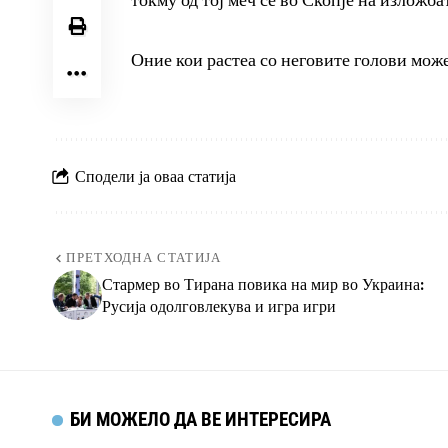
токму од тој меч се во Скопје на изложба
Оние кои растеа со неговите голови можеа
Сподели ја оваа статија
ПРЕТХОДНА СТАТИЈА
Стармер во Тирана повика на мир во Украина:
Русија одолговлекува и игра игри
БИ МОЖЕЛО ДА ВЕ ИНТЕРЕСИРА