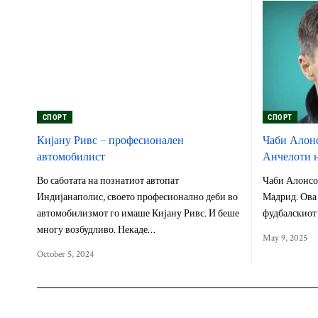
СПОРТ
СПОРТ
Кијану Ривс – професионален
Чаби Алонс
автомобилист
Анчелоти н
Во саботата на познатиот автопат
Чаби Алонсо 
Индијанаполис, своето професионално деби во
Мадрид. Ова 
автомобилизмот го имаше Кијану Ривс. И беше
фудбалскиот
многу возбудливо. Некаде…
May 9, 2025
October 5, 2024