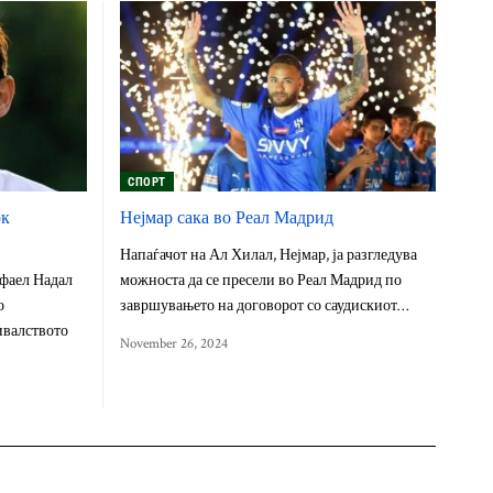
СПОРТ
ок
Нејмар сака во Реал Мадрид
Напаѓачот на Ал Хилал, Нејмар, ја разгледува
фаел Надал
можноста да се пресели во Реал Мадрид по
о
завршувањето на договорот со саудискиот…
ивалството
November 26, 2024