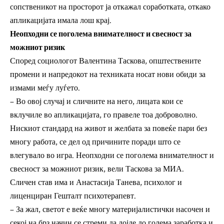
сопственикот на просторот ја откажал соработката, откако
апликацијата имала лош крај.
Неопходни се поголема внимателност и свесност за
можниот ризик
Според социологот Валентина Таскова, општествените
промени и напредокот на техниката носат нови обиди за
измами меѓу луѓето.
– Во овој случај и сличните на него, лицата кои се
вклучиле во апликацијата, го правеле тоа доброволно.
Нискиот стандард на живот и желбата за повеќе пари без
многу работа, се дел од причините поради што се
влегувало во игра. Неопходни се поголема внимателност и
свесност за можниот ризик, вели Таскова за МИА.
Сличен став има и Анастасија Танева, психолог и
лиценциран Гешталт психотерапевт.
– За жал, светот е веќе многу материјалистички насочен и
секој на брз начин се стреми да дојде до голема заработка и