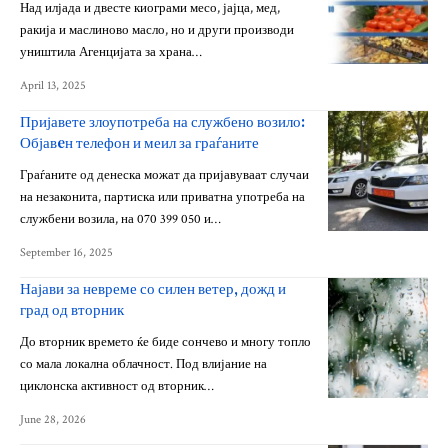
Над илјада и двесте киограми месо, јајца, мед,
ракија и маслиново масло, но и други производи
уништила Агенцијата за храна…
April 13, 2025
Пријавете злоупотреба на службено возило:
Објавeн телефон и меил за граѓаните
Граѓаните од денеска можат да пријавуваат случаи
на незаконита, партиска или приватна употреба на
службени возила, на 070 399 050 и…
September 16, 2025
Најави за невреме со силен ветер, дожд и
град од вторник
До вторник времето ќе биде сончево и многу топло
со мала локална облачност. Под влијание на
циклонска активност од вторник…
June 28, 2026