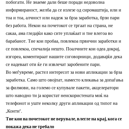
побогати. Не знаеме дали беше поради недоволна
информираност, желба да се излезе од сиромаштија, или и
тоа и тоа, алчност или надеж за брза заработка, брзи пари
без работа. Некои на почетокот се тргаат на страна, не
сакаа, ама гледајќи како сите уплаќаат и тие влегоа во
барабанот. Тие кои пробаа, повлекоа првични заработки и
се повлекоа, спечалија нешто. Поалчните кои одеа докрај,
изгореа, коментираат нашите соговорници, додавајќи дека
се надеваат оти ќе ги извлечат заробените пари.
Во меѓувреме, растел интересот за нови апликации за брза
заработка. Само што овојпат, наместо кликања за допаѓања
за филмови, на големо се купувале пакети, акцелератори
што наводно ти ја користат неискористената моќ на
телефонот и уште неколку други апликации од типот на
„Конти“.
Тие кои на почетокот не верувале, влегле на крај, кога се
покажа дека не требало