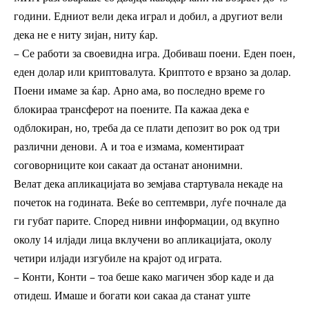
години. Едниот вели дека играл и добил, а другиот вели
дека не е ниту зијан, ниту ќар.
– Се работи за своевидна игра. Добиваш поени. Еден поен,
еден долар или криптовалута. Криптото е врзано за долар.
Поени имаме за ќар. Арно ама, во последно време го
блокираа трансферот на поените. Па кажаа дека е
одблокиран, но, треба да се плати депозит во рок од три
различни денови. А и тоа е измама, коментираат
соговорниците кои сакаат да останат анонимни.
Велат дека апликацијата во земјава стартувала некаде на
почеток на годината. Веќе во септември, луѓе почнале да
ги губат парите. Според нивни информации, од вкупно
околу 14 илјади лица вклучени во апликацијата, околу
четири илјади изгубиле на крајот од играта.
– Конти, Конти – тоа беше како магичен збор каде и да
отидеш. Имаше и богати кои сакаа да станат уште