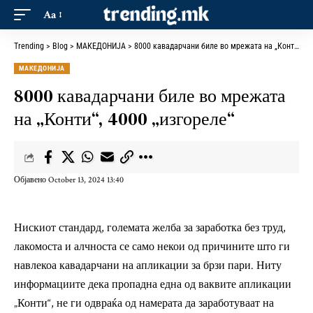
Aa
Trending
>
Blog
>
МАКЕДОНИЈА
>
8000 кавадарчани биле во мрежата на „Конти“, 4000 „изгореле“
МАКЕДОНИЈА
8000 кавадарчани биле во мрежата
на „Конти“, 4000 „изгореле“
Објавено October 13, 2024 13:40
Нискиот стандард, големата желба за заработка без труд,
лакомоста и алчноста се само некои од причините што ги
навлекоа кавадарчани на апликации за брзи пари. Ниту
информациите дека пропадна една од ваквите апликации
„Конти“, не ги одвраќа од намерата да заработуваат на