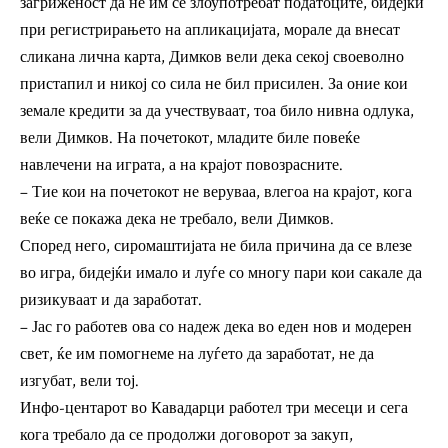
загриженост да не им се злоупотребат податоците, бидејќи
при регистрирањето на апликацијата, морале да внесат
сликана лична карта, Димков вели дека секој своеволно
пристапил и никој со сила не бил присилен. За оние кои
земале кредити за да учествуваат, тоа било нивна одлука,
вели Димков. На почетокот, младите биле повеќе
навлечени на играта, а на крајот повозрасните.
– Тие кои на почетокот не веруваа, влегоа на крајот, кога
веќе се покажа дека не требало, вели Димков.
Според него, сиромаштијата не била причина да се влезе
во игра, бидејќи имало и луѓе со многу пари кои сакале да
ризикуваат и да заработат.
– Јас го работев ова со надеж дека во еден нов и модерен
свет, ќе им помогнеме на луѓето да заработат, не да
изгубат, вели тој.
Инфо-центарот во Кавадарци работел три месеци и сега
кога требало да се продолжи договорот за закуп,