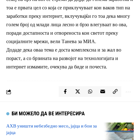
тоа е првата цел со која се приклучуваат кон ваков тип на
заработки преку интернет, вклучувајќи го тоа дека многу
голем број од млади лица лесно и брзо влегуваат во ова,
поради достапноста и отвореноста кон светот преку
социјалните мрежи, вели Танева за МИА.
Додаде дека оваа тема е доста комплексна и за жал во
пораст, а со брзината на развојот на технологијата и
интернет измамите, очекува да биде и почеста.
БИ МОЖЕЛО ДА ВЕ ИНТЕРЕСИРА
АХВ уништи небезбедно месо, јајца и бои за
јајца