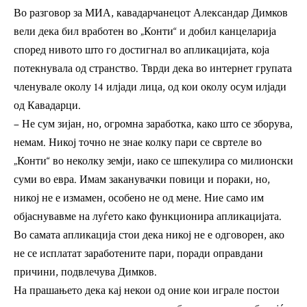
Во разговор за МИА, кавадарчанецот Александар Димков
вели дека бил вработен во „Конти“ и добил канцеларија
според нивото што го достигнал во апликацијата, која
потекнувала од странство. Тврди дека во интернет групата
членувале околу 14 илјади лица, од кои околу осум илјади
од Кавадарци.
– Не сум зијан, но, огромна заработка, како што се зборува,
немам. Никој точно не знае колку пари се свртеле во
„Конти“ во неколку земји, иако се шпекулира со милионски
суми во евра. Имам заканувачки повици и пораки, но,
никој не е измамен, особено не од мене. Ние само им
објаснувавме на луѓето како функционира апликацијата.
Во самата апликација стои дека никој не е одговорен, ако
не се исплатат заработените пари, поради оправдани
причини, подвлечува Димков.
На прашањето дека кај некои од оние кои играле постои