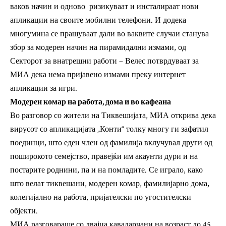
ваков начин и одново ризикуваат и инсталираат нови
апликации на своите мобилни телефони. И додека
многумина се прашуваат дали во ваквите случаи станува
збор за модерен начин на пирамидални измами, од
Секторот за внатрешни работи – Велес потврдуваат за
МИА дека нема пријавено измами преку интернет
апликации за игри.
Модерен комар на работа, дома и во кафеана
Во разговор со жители на Тиквешијата, МИА открива дека
вирусот со апликацијата „Конти“ толку многу ги зафатил
поединци, што еден член од фамилија вклучувал други од
поширокото семејство, правејќи им акаунти дури и на
постарите роднини, па и на помладите. Се играло, како
што велат тиквешани, модерен комар, фамилијарно дома,
колегијално на работа, пријателски по угостителски
објекти.
МИА разговараше со двајца кавадарчани на возраст до 45