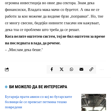
огромна инвестиција во овие два сектора. Знам дека
финансиски, Владата мака мачи со буџетот. А ова не се
работи за кои можеме да видиме брзи „поправки“. Но, тие
се многу свесни, бидејќи нивните гласачи им кажуваат,
дека тоа се проблеми што треба да се решат.
Кога велите оштетен систем, тој не бил оштетен за време
на последната влада, да речеме.
– „Мислам дека беше.“
БИ МОЖЕЛО ДА ВЕ ИНТЕРЕСИРА
Бугарија прати авион со кој во бугарските
болници ќе се превезат петмина тешко
повредени