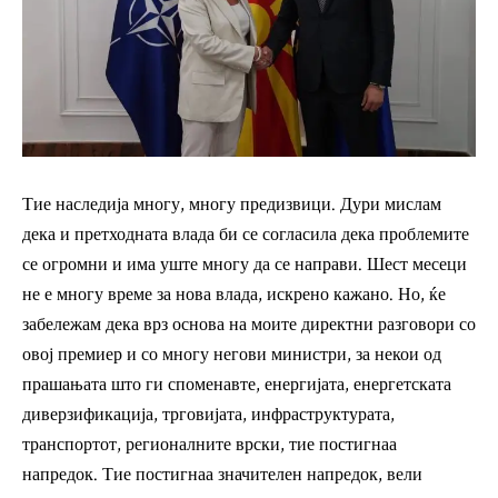
Тие наследија многу, многу предизвици. Дури мислам
дека и претходната влада би се согласила дека проблемите
се огромни и има уште многу да се направи. Шест месеци
не е многу време за нова влада, искрено кажано. Но, ќе
забележам дека врз основа на моите директни разговори со
овој премиер и со многу негови министри, за некои од
прашањата што ги споменавте, енергијата, енергетската
диверзификација, трговијата, инфраструктурата,
транспортот, регионалните врски, тие постигнаа
напредок. Тие постигнаа значителен напредок, вели