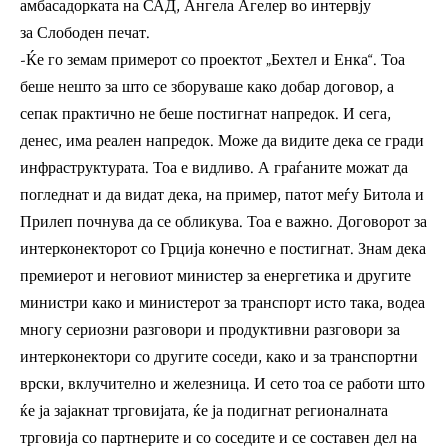
амбасадорката на САД, Ангела Агелер во интервју
за
Слободен печат.
-Ќе го земам примерот со проектот „Бехтел и Енка“. Тоа
беше нешто за што се зборуваше како добар договор, а
сепак практично не беше постигнат напредок. И сега,
денес, има реален напредок. Може да видите дека се гради
инфраструктурата. Тоа е видливо. А граѓаните можат да
погледнат и да видат дека, на пример, патот меѓу Битола и
Прилеп почнува да се обликува. Тоа е важно. Договорот за
интерконекторот со Грција конечно е постигнат. Знам дека
премиерот и неговиот министер за енергетика и другите
министри како и министерот за транспорт исто така, водеа
многу сериозни разговори и продуктивни разговори за
интерконектори со другите соседи, како и за транспортни
врски, вклучително и железница. И сето тоа се работи што
ќе ја зајакнат трговијата, ќе ја подигнат регионалната
трговија со партнерите и со соседите и се составен дел на