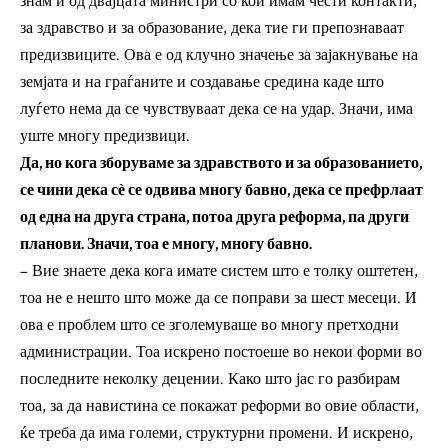
знам и од двајцата министри со кои имам чести контакти,
за здравство и за образование, дека тие ги препознаваат
предизвиците. Ова е од клучно значење за зајакнување на
земјата и на граѓаните и создавање средина каде што
луѓето нема да се чувствуваат дека се на удар. Значи, има
уште многу предизвици.
Да, но кога зборуваме за здравството и за образованието,
се чини дека сѐ се одвива многу бавно, дека се префрлаат
од една на друга страна, потоа друга реформа, па други
планови. Значи, тоа е многу, многу бавно.
– Вие знаете дека кога имате систем што е толку оштетен,
тоа не е нешто што може да се поправи за шест месеци. И
ова е проблем што се зголемуваше во многу претходни
администрации. Тоа искрено постоеше во некои форми во
последните неколку децении. Како што јас го разбирам
тоа, за да навистина се покажат реформи во овие области,
ќе треба да има големи, структурни промени. И искрено,