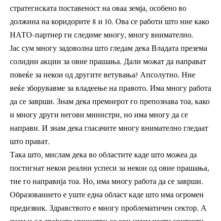
стратегиската поставеност на оваа земја, особено во
должина на коридорите 8 и 10. Ова се работи што ние како
НАТО-партнер ги следиме многу, многу внимателно.
Јас сум многу задоволна што гледам дека Владата презема
солидни акции за овие прашања. Дали можат да направат
повеќе за некои од другите ветувања? Апсолутно. Ние
веќе зборувавме за владеење на правото. Има многу работа
да се заврши. Знам дека премиерот го препознава тоа, како
и многу други негови министри, но има многу да се
направи. И знам дека гласачите многу внимателно гледаат
што прават.
Така што, мислам дека во областите каде што можеа да
постигнат некои реални успеси за некои од овие прашања,
тие го направија тоа. Но, има многу работа да се заврши.
Образованието е уште една област каде што има огромен
предизвик. Здравството е многу проблематичен сектор. А