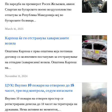
По наредба на премиерот Росен Жељазков, авион
Спартан на бугарското воено воздухопловство
отпатува за Република Македонија кој во
бугарските болници…
March 16, 2025
Карпош ќе ги отстранува хаварисаните
возила
Општина Карпош е прва општина која потпиша
договор со колективен постапувач за отстранување
на отпадни (хаварисани) возила. Општина Карпош
на…
November 11, 2024
ЦУК: Вкупно 10 пожари на отворено до 18
часот, три под контрола, седум изгаснати
Вкупно 10 пожари на отворен простор се
регистрирани денеска до 18 часот на територија на
државава. Нема активни во моментов,…