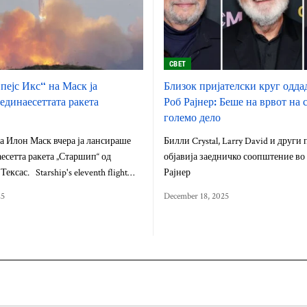
СВЕТ
пејс Икс“ на Маск ја
Близок пријателски круг одда
единаесеттата ракета
Роб Рајнер: Беше на врвот на 
“
големо дело
на Илон Маск вчера ја лансираше
Билли Crystal, Larry David и други
аесетта ракета „Старшип“ од
објавија заедничко соопштение во 
Тексас. Starship's eleventh flight…
Рајнер
25
December 18, 2025