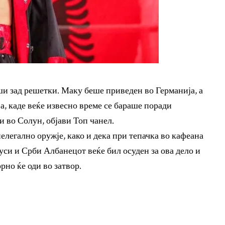
и зад решетки. Маку беше приведен во Германија, а
а, каде веќе извесно време се бараше поради
 во Солун, објави Топ чанел.
елегално оружје, како и дека при тепачка во кафеана
уси и Срби Албанецот веќе бил осуден за ова дело и
рно ќе оди во затвор.