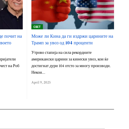
СВЕТ
де почит на
Може ли Кина да ги издржи царините на
своето
Трамп за увоз од 104 проценти
Утрово стапија на сила рекордните
 пријатели
американски царини за кинески увоз, кои ќе
чест на Роб
достигнат дури 104 отсто за многу производи.
Некои…
April 9, 2025