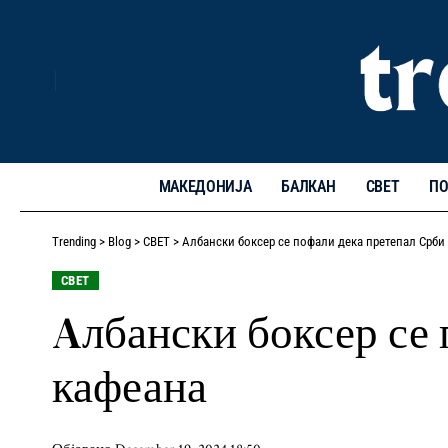
МАКЕДОНИЈА
БАЛКАН
СВЕТ
ПО
Trending
>
Blog
>
СВЕТ
>
Aлбански боксер се пофали дека претепал Срби 
СВЕТ
Aлбански боксер се 
кафеана