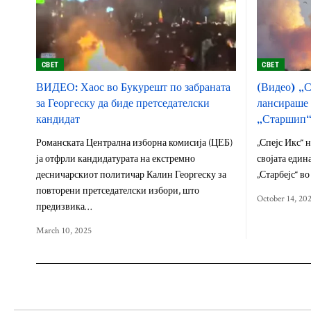
СВЕТ
СВЕТ
ВИДЕО: Хаос во Букурешт по забраната
(Видео) „С
за Георгеску да биде претседателски
лансираше 
кандидат
„Старшип
Романската Централна изборна комисија (ЦЕБ)
„Спејс Икс“ 
ја отфрли кандидатурата на екстремно
својата един
десничарскиот политичар Калин Георгеску за
„Старбејс“ во 
повторени претседателски избори, што
October 14, 20
предизвика…
March 10, 2025