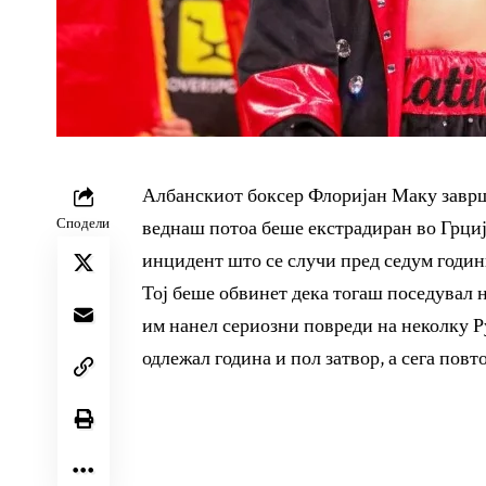
Албанскиот боксер Флоријан Маку заврш
Сподели
веднаш потоа беше екстрадиран во Грциј
инцидент што се случи пред седум години
Тој беше обвинет дека тогаш поседувал н
им нанел сериозни повреди на неколку Р
одлежал година и пол затвор, а сега повто