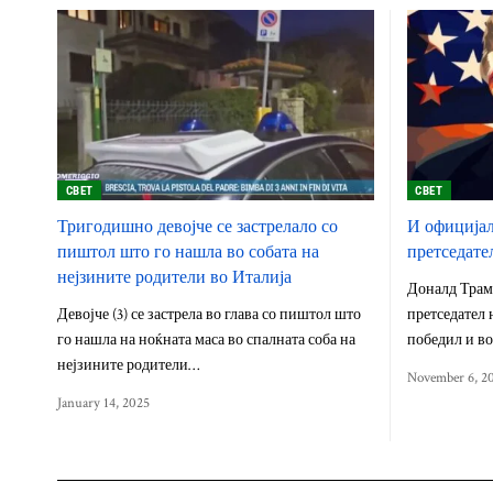
СВЕТ
СВЕТ
Тригодишно девојче се застрелало со
И официјал
пиштол што го нашла во собата на
претседате
нејзините родители во Италија
Доналд Трамп 
Девојче (3) се застрела во глава со пиштол што
претседател 
го нашла на ноќната маса во спалната соба на
победил и в
нејзините родители…
November 6, 2
January 14, 2025