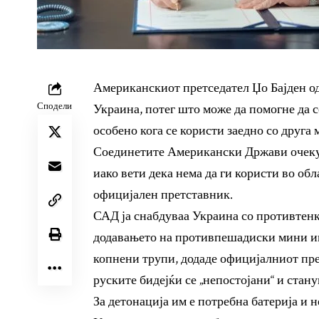
Американскиот претседател Џо Бајден о
Сподели
Украина, потег што може да помогне да с
особено кога се користи заедно со друга
Соединетите Американски Држави очекув
иако вети дека нема да ги користи во об
официјален претставник.
САД ја снабдуваа Украина со противтенко
додавањето на противпешадиски мини има
копнени трупи, додаде официјалниот пр
руските бидејќи се „непостојани“ и стан
За детонација им е потребна батерија и н