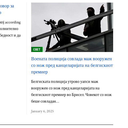
овор за
р
ој according
полнително
бедност и да
СВЕТ
Воената полиција совлада маж вооружен
со нож пред канцеларијата на белгискиот
премиер
Белгиската полиција утрово уапси маж
вооружен со нож пред канцеларијата на
белгискиот премиер во Брисел. Човекот со нож
беше совладан…
January 6, 2025