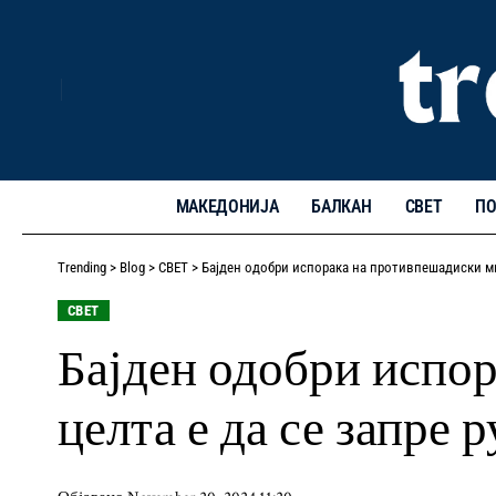
МАКЕДОНИЈА
БАЛКАН
СВЕТ
ПО
Trending
>
Blog
>
СВЕТ
>
Бајден одобри испорака на противпешадиски мин
СВЕТ
Бајден одобри испо
целта е да се запре 