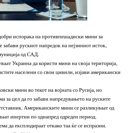
добри испорака на противпешадиски мини за
е забави рускиот напредок на нејзиниот исток,
 муниција од САД.
аат Украина да користи мини на своја територија,
ластите населени со свои цивили, изјави американски
вски мини во текот на војната со Русија, но
 за цел да го забави напредувањето на руските
етставник. Американските мини се разликуваат од
уваат инертни по однапред одреден период.
ема да експлодираат откако таа ќе се испразни.