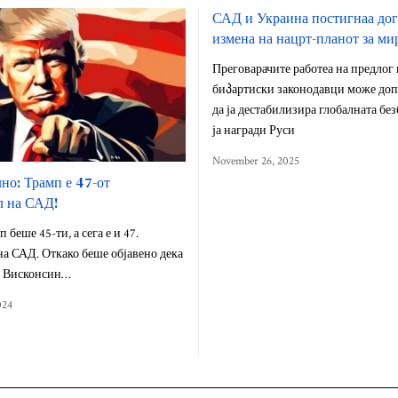
САД и Украина постигнаа дог
измена на нацрт-планот за ми
Преговарачите работеа на предлог к
биპартиски законодавци може до
да ја дестабилизира глобалната без
ја награди Руси
November 26, 2025
но: Трамп е 47-от
л на САД!
беше 45-ти, а сега е и 47.
на САД. Откако беше објавено дека
о Висконсин…
024