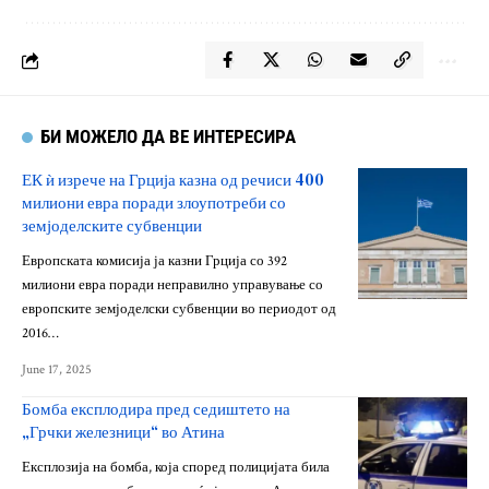
БИ МОЖЕЛО ДА ВЕ ИНТЕРЕСИРА
ЕК ѝ изрече на Грција казна од речиси 400
милиони евра поради злоупотреби со
земјоделските субвенции
Европската комисија ја казни Грција со 392
милиони евра поради неправилно управување со
европските земјоделски субвенции во периодот од
2016…
June 17, 2025
Бомба експлодира пред седиштето на
„Грчки железници“ во Атина
Експлозија на бомба, која според полицијата била