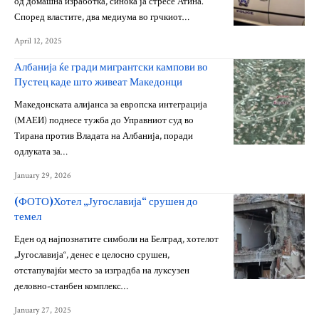
од домашна изработка, синоќа ја стресе Атина.
Според властите, два медиума во грчкиот…
April 12, 2025
Албанија ќе гради мигрантски кампови во
Пустец каде што живеат Македонци
Македонската алијанса за европска интеграција
(МАЕИ) поднесе тужба до Управниот суд во
Тирана против Владата на Албанија, поради
одлуката за…
January 29, 2026
(ФОТО)Хотел „Југославија“ срушен до
темел
Еден од најпознатите симболи на Белград, хотелот
„Југославија“, денес е целосно срушен,
отстапувајќи место за изградба на луксузен
деловно-станбен комплекс…
January 27, 2025