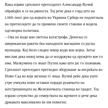
Вака изјави српскиот претседател Александар Вучиќ
обраќајќи и се на јавноста. Тој рече дека е горд што на
1.000-тиот ден од војната во Украина Србија не подлегнала
на притисоците да ги промени своите ставови и водела
одговорна политика.
– Ова нè води кон светска катастрофа. Денеска со
американски ракети беа нападнати магацини со руска
муниција. Кој било следен чекор води кон војна. Затоа
мислам дека никој нема да се воздржува од оружјето кое го
има. Малкумина го знаат Путин како што јас го познавам.
Српскиот претседаел претходно зборуваше за несреќата во
Нови Сад во која загинаа 15 лица. Вучиќ реќе дека уште
утре очекува нови оставки поради рушењето на
натстрешницата на Железничката станица во градот. Тој
изрази сочувство до семејствата на жртвите и рече дека
државата максимално ќе им помогне.