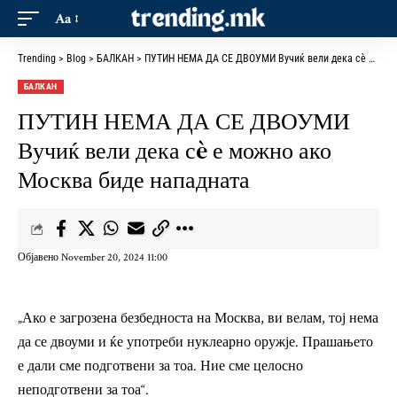
Aa
Trending
>
Blog
>
БАЛКАН
>
ПУТИН НЕМА ДА СЕ ДВОУМИ Вучиќ вели дека сè е можно ако Москва биде нападната
БАЛКАН
ПУТИН НЕМА ДА СЕ ДВОУМИ
Вучиќ вели дека сè е можно ако
Москва биде нападната
Објавено November 20, 2024 11:00
„Ако е загрозена безбедноста на Москва, ви велам, тој нема
да се двоуми и ќе употреби нуклеарно оружје. Прашањето
е дали сме подготвени за тоа. Ние сме целосно
неподготвени за тоа“.