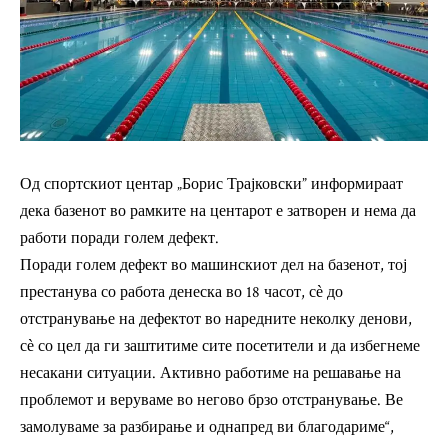
Од спортскиот центар „Борис Трајковски” информираат
дека базенот во рамките на центарот е затворен и нема да
работи поради голем дефект.
Поради голем дефект во машинскиот дел на базенот, тој
престанува со работа денеска во 18 часот, сѐ до
отстранување на дефектот во наредните неколку денови,
сѐ со цел да ги заштитиме сите посетители и да избегнеме
несакани ситуации. Активно работиме на решавање на
проблемот и веруваме во негово брзо отстранување. Ве
замолуваме за разбирање и однапред ви благодариме“,