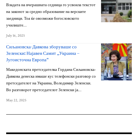
Владата на вчерашната седница го усвоила текстот
на законот за средно образование на верските
заедници. Тоа ќе овозможи богословското
училиште…
July 16, 2025
Сиљановска-Давкова зборуваше со
Зеленски: Најавен Самит „Украина –
Југоисточна Европа“
Македонската претседателка Гордана Сиљановска-
Давкова денеска имаше кус телефонски разговор со
претседателот на Украина, Володимир Зеленски.
Во разговорот претседателот Зеленски ја…
May 22, 2025