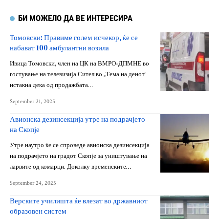
БИ МОЖЕЛО ДА ВЕ ИНТЕРЕСИРА
Томовски: Правиме голем исчекор, ќе се
набават 100 амбулантни возила
Ивица Томовски, член на ЦК на ВМРО-ДПМНЕ во
гостување на телевизија Сител во „Тема на денот“
истакна дека од продажбата…
September 21, 2025
Авионска дезинсекција утре на подрачјето
на Скопје
Утре наутро ќе се спроведе авионска дезинсекција
на подрачјето на градот Скопје за уништување на
ларвите од комарци. Доколку временските…
September 24, 2025
Верските училишта ќе влезат во државниот
образовен систем