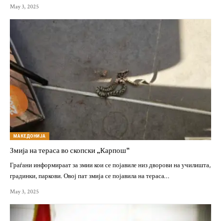
May 3, 2025
МАКЕДОНИЈА
Змија на тераса во скопски „Карпош“
Граѓани информираат за змии кои се појавиле низ дворови на училишта,
градинки, паркови. Овој пат змија се појавила на тераса…
May 3, 2025