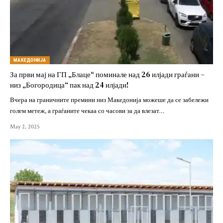
МАКЕДОНИЈА
За први мај на ГП „Блаце“ поминале над 26 илјади граѓани –
низ „Богородица“ пак над 24 илјади!
Вчера на граничните премини низ Македонија можеше да се забележи
голем метеж, а граѓаните чекаа со часови за да влезат…
May 2, 2025