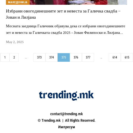
МАКЕДОНИЈА
Избрани овогодинешните зет и невеста за Галичка свадба –
Јован и Лилјана
Месната заедница Галичник објавува дека се избрани овогодинешните
зет и невеста за Галичката свадба 2025 – Јован Филипоски и Лилјана…
May 2, 2025
1
2
…
373
374
375
376
377
…
614
615
contact@trending.mk
© Trending.mk | All Rights Reserved.
Импресум