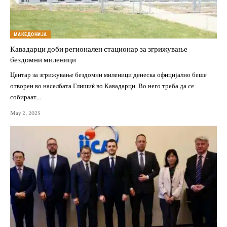
МАКЕДОНИЈА
Кавадарци доби регионален стационар за згрижување
бездомни миленици
Центар за згрижување бездомни миленици денеска официјално беше
отворен во населбата Глишиќ во Кавадарци. Во него треба да се
собираат…
May 2, 2025