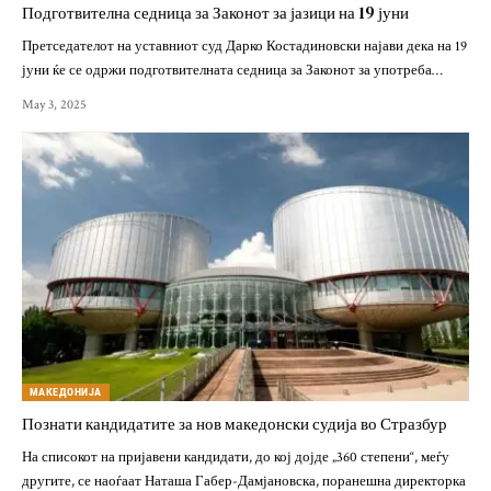
Подготвителна седница за Законот за јазици на 19 јуни
Претседателот на уставниот суд Дарко Костадиновски најави дека на 19
јуни ќе се одржи подготвителната седница за Законот за употреба…
May 3, 2025
МАКЕДОНИЈА
Познати кандидатите за нов македонски судија во Стразбур
На списокот на пријавени кандидати, до кој дојде „360 степени“, меѓу
другите, се наоѓаат Наташа Габер-Дамјановска, поранешна директорка