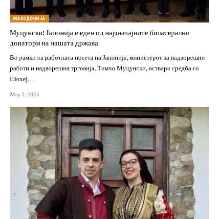
МАКЕДОНИЈА
Муцунски: Јапонија е еден од најзначајните билатерални
донатори на нашата држава
Во рамки на работната посета на Јапонија, министерот за надворешни
работи и надворешна трговија, Тимчо Муцунски, оствари средба со
Шохеј…
May 2, 2025