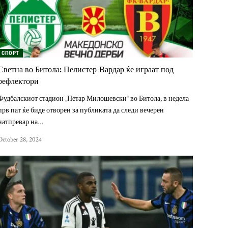
СПОРТ
Светна во Битола: Пелистер-Вардар ќе играат под
рефлектори
Фудбалскиот стадион „Петар Милошевски“ во Битола, в недела
прв пат ќе биде отворен за публиката да следи вечерен
натпревар на…
October 28, 2024