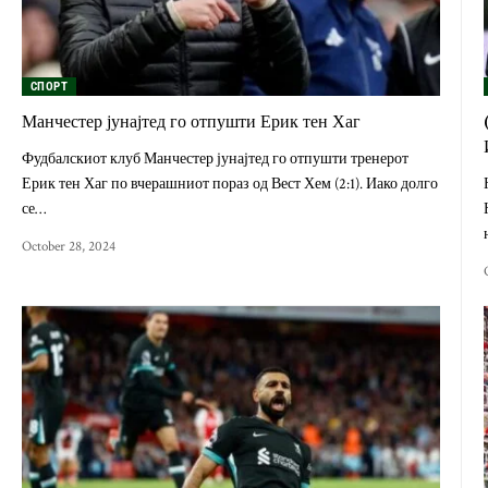
СПОРТ
Манчестер јунајтед го отпушти Ерик тен Хаг
Фудбалскиот клуб Манчестер јунајтед го отпушти тренерот
Ерик тен Хаг по вчерашниот пораз од Вест Хем (2:1). Иако долго
се…
October 28, 2024