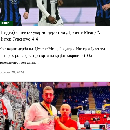
СПОРТ
(Видео) Спектакуларно дерби на „Џузепе Меаца“:
Интер-Јувентус 4:4
Нестварно дерби на „Џузепе Меаца“ одиграа Интер и Јувентус.
Натпреварот со два пресврти на крајот заврши 4:4. Од
нерешениот резултат…
October 28, 2024