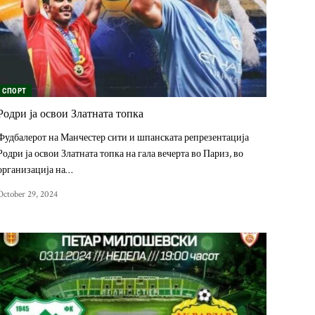
СПОРТ
Родри ја освои Златната топка
Фудбалерот на Манчестер сити и шпанската репрезентација
Родри ја освои Златната топка на гала вечерта во Париз, во
организација на…
October 29, 2024