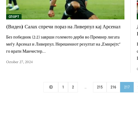
СПОРТ
(Видео) Салах спречи пораз на Ливерпул кај Арсенал
Без победник (2:2) заврши големото дерби во Премиер лигата
меѓу Арсенал и Ливерпул. Нерешениот резултат на „Емирејтс“
го врати Манчестер…
October 27, 2024
1
2
…
215
216
217