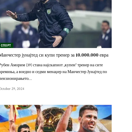
СПОРТ
Манчестер јунајтед си купи тренер за 10.000.000 евра
Рубен Аморим (39) стана најскапиот „купен“ тренер на сите
времиња, а воедно и седми менаџер на Манчестер Јунајтед по
пензионирањето…
October 29, 2024