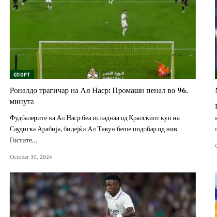
СПОРТ
Роналдо трагичар на Ал Наср: Промаши пенал во 96.
минута
Фудбалерите на Ал Наср беа испаднаа од Кралскиот куп на
Саудиска Арабија, бидејќи Ал Тавун беше подобар од нив.
Гостите…
October 30, 2024