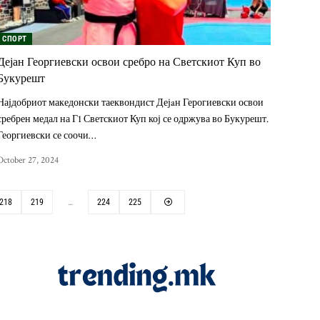
СПОРТ
Дејан Георгиевски освои сребро на Светскиот Куп во
Букурешт
Најдобриот македонски таеквондист Дејaн Герогиевски освои
сребрен медал на Г1 Светскиот Куп кој се одржува во Букурешт.
Георгиевски се соочи…
October 27, 2024
218
219
…
224
225