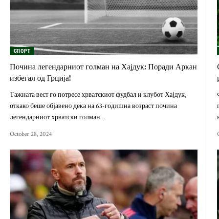
СПОРТ
Почина легендарниот голман на Хајдук: Поради Аркан
избегал од Грција!
Тажната вест го потресе хрватскиот фудбал и клубот Хајдук,
откако беше објавено дека на 63-годишна возраст почина
легендарниот хрватски голман…
October 28, 2024