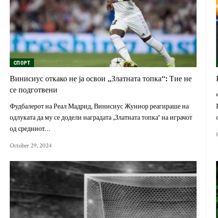
СПОРТ
Винисиус откако не ја освои „Златната топка“: Тие не
се подготвени
Фудбалерот на Реал Мадрид, Винисиус Жуниор реагираше на
одлуката да му се додели наградата „Златната топка“ на играчот
од средниот…
October 29, 2024