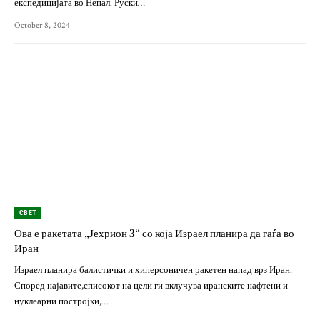
експедицијата во Непал. Руски…
October 8, 2024
СВЕТ
Ова е ракетата „Јехрион 3“ со која Израел планира да гаѓа во
Иран
Израел планира балистички и хиперсоничен ракетен напад врз Иран.
Според најавите,списокот на цели ги вклучува иранските нафтени и
нуклеарни постројки,…