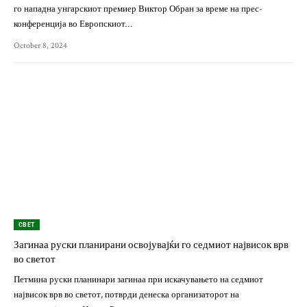
го нападна унгарскиот премиер Виктор Обран за време на прес-
конференција во Европскиот…
October 8, 2024
СВЕТ
Загинаа руски планирани освојувајќи го седмиот највисок врв
во светот
Петмина руски планинари загинаа при искачувањето на седмиот
највисок врв во светот, потврди денеска организаторот на