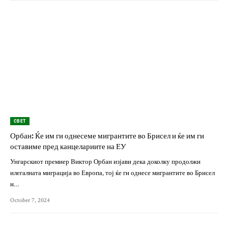
СВЕТ
Орбан: Ќе им ги однесеме мигрантите во Брисел и ќе им ги
оставиме пред канцелариите на ЕУ
Унгарскиот премиер Виктор Орбан изјави дека доколку продолжи
илегалната миграција во Европа, тој ќе ги однесе мигрантите во Брисел
и…
October 7, 2024