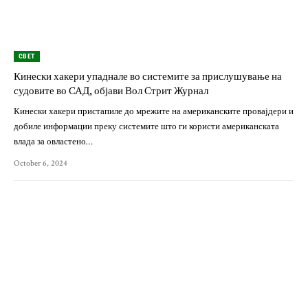
СВЕТ
Кинески хакери упаднале во системите за прислушување на
судовите во САД, објави Вол Стрит Журнал
Кинески хакери пристапиле до мрежите на американските провајдери и
добиле информации преку системите што ги користи американската
влада за овластено…
October 6, 2024