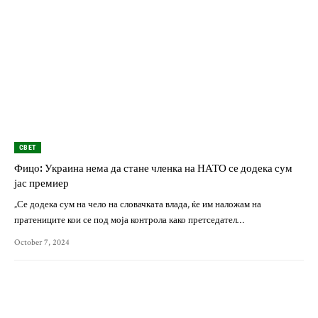
СВЕТ
Фицо: Украина нема да стане членка на НАТО се додека сум
јас премиер
„Се додека сум на чело на словачката влада, ќе им наложам на
пратениците кои се под моја контрола како претседател…
October 7, 2024