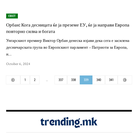
СВЕТ
Орбан: Кога десницата ќе ја преземе ЕУ, ќе ја направи Европа
повторно силна и богата
Унгарскиот премиер Виктор Орбан денеска изјави дека сега е засилена
десничарската група во Европскиот парламент – Патриоти за Европа,
и…
October 6, 2024
1
2
…
337
338
339
340
341