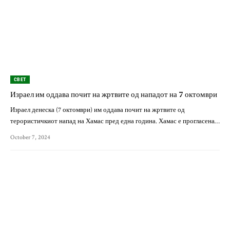
СВЕТ
Израел им оддава почит на жртвите од нападот на 7 октомври
Израел денеска (7 октомври) им оддава почит на жртвите од
терористичкиот напад на Хамас пред една година. Хамас е прогласена…
October 7, 2024