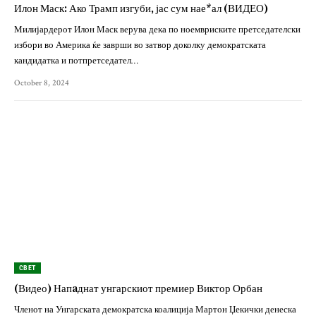
Илон Маск: Ако Трамп изгуби, јас сум нае*ал (ВИДЕО)
Милијардерот Илон Маск верува дека по ноемвриските претседателски
избори во Америка ќе заврши во затвор доколку демократската
кандидатка и потпретседател…
October 8, 2024
СВЕТ
(Видео) Напaднат унгарскиот премиер Виктор Орбан
Членот на Унгарската демократска коалиција Мартон Џекички денеска