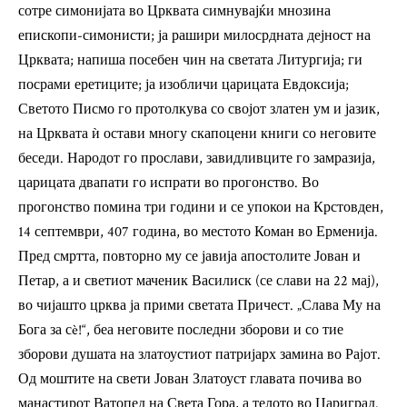
сотре симонијата во Црквата симнувајќи мнозина
епископи-симонисти; ја рашири милосрдната дејност на
Црквата; напиша посебен чин на светата Литургија; ги
посрами еретиците; ја изобличи царицата Евдоксија;
Светото Писмо го протолкува со својот златен ум и јазик,
на Црквата ѝ остави многу скапоцени книги со неговите
беседи. Народот го прослави, завидливците го замразија,
царицата двапати го испрати во прогонство. Во
прогонство помина три години и се упокои на Крстовден,
14 септември, 407 година, во местото Коман во Ерменија.
Пред смртта, повторно му се јавија апостолите Јован и
Петар, а и светиот маченик Василиск (се слави на 22 мај),
во чијашто црква ја прими светата Причест. „Слава Му на
Бога за сè!“, беа неговите последни зборови и со тие
зборови душата на златоустиот патријарх замина во Рајот.
Од моштите на свети Јован Златоуст главата почива во
манастирот Ватопед на Света Гора, а телото во Цариград.