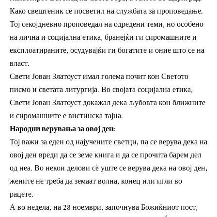
Како свештеник се посветил на службата за проповедање.
Тој секојдневно проповедал на одредени теми, но особено
на лична и социјална етика, бранејќи ги сиромашните и
експлоатираните, осудувајќи ги богатите и оние што се на
власт.
Свети Јован Златоуст имал голема почит кон Светото
писмо и светата литургија. Во својата социјална етика,
Свети Јован Златоуст докажал дека љубовта кон ближните
и сиромашните е вистинска тајна.
Народни верувања за овој ден:
Тој важи за еден од најучените светци, па се верува дека на
овој ден вреди да се земе книга и да се прочита барем дел
од неа. Во некои делови сè уште се верува дека на овој ден,
жените не треба да земаат волна, конец или игли во
рацете.
А во недела, на 28 ноември, започнува Божиќниот пост,