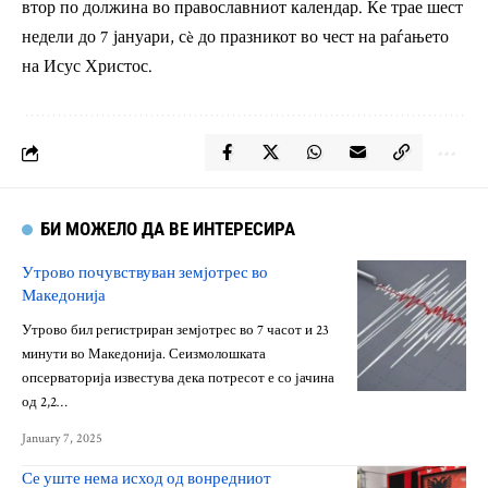
втор по должина во православниот календар. Ќе трае шест
недели до 7 јануари, сè до празникот во чест на раѓањето
на Исус Христос.
БИ МОЖЕЛО ДА ВЕ ИНТЕРЕСИРА
Утрово почувствуван земјотрес во
Македонија
Утрово бил регистриран земјотрес во 7 часот и 23
минути во Македонија. Сеизмолошката
опсерваторија известува дека потресот е со јачина
од 2,2…
January 7, 2025
Се уште нема исход од вонредниот