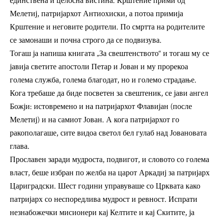
единствена и целосна вистина. Крштение прими од
Мелетиј, патријархот Антиохиски, а потоа примија
Крштение и неговите родители. По смртта на родителите
се замонаши и почна строго да се подвизува.
Тогаш ја напиша книгата „За свештенството“ и тогаш му се
јавија светите апостоли Петар и Јован и му прорекоа
голема служба, голема благодат, но и големо страдање.
Кога требаше да биде посветен за свештеник, се јави ангел
Божји: истовремено и на патријархот Флавијан (после
Мелетиј) и на самиот Јован. А кога патријархот го
ракополагаше, сите видоа светол бел гулаб над Јовановата
глава.
Прославен заради мудроста, подвигот, и словото со голема
власт, беше избран по желба на царот Аркадиј за патријарх
Цариградски. Шест години управуваше со Црквата како
патријарх со неспоредлива мудрост и ревност. Испрати
незнабожечки мисионери кај Келтите и кај Скитите, ја