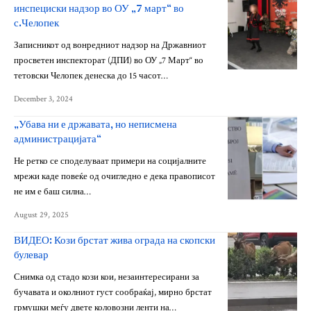
инспециски надзор во ОУ „7 март“ во
с.Челопек
Записникот од вонредниот надзор на Државниот
просветен инспекторат (ДПИ) во ОУ „7 Март“ во
тетовски Челопек денеска до 15 часот…
December 3, 2024
„Убава ни е државата, но неписмена
администрацијата“
Не ретко се споделуваат примери на социјалните
мрежи каде повеќе од очигледно е дека правописот
не им е баш силна…
August 29, 2025
ВИДЕО: Кози брстат жива ограда на скопски
булевар
Снимка од стадо кози кои, незаинтересирани за
бучавата и околниот густ сообраќај, мирно брстат
грмушки меѓу двете коловозни ленти на…