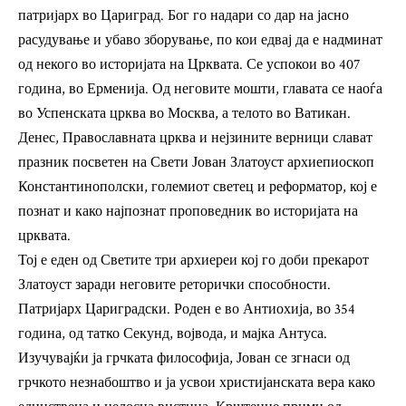
патријарх во Цариград. Бог го надари со дар на јасно
расудување и убаво зборување, по кои едвај да е надминат
од некого во историјата на Црквата. Се успокои во 407
година, во Ерменија. Од неговите мошти, главата се наоѓа
во Успенската црква во Москва, а телото во Ватикан.
Денес, Православната црква и нејзините верници слават
празник посветен на Свети Јован Златоуст архиепиоскоп
Константинополски, големиот светец и реформатор, кој е
познат и како најпознат проповедник во историјата на
црквата.
Тој е еден од Светите три архиереи кој го доби прекарот
Златоуст заради неговите реторички способности.
Патријарх Цариградски. Роден е во Антиохија, во 354
година, од татко Секунд, војвода, и мајка Антуса.
Изучувајќи ја грчката философија, Јован се згнаси од
грчкото незнабоштво и ја усвои христијанската вера како