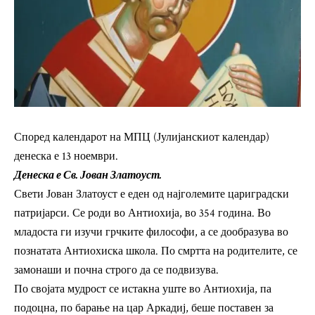
Според календарот на МПЦ (Јулијанскиот календар)
денеска е 13 ноември.
Денеска е Св. Јован Златоуст.
Свети Јован Златоуст е еден од најголемите цариградски
патријарси. Се роди во Антиохија, во 354 година. Во
младоста ги изучи грчките философи, а се дообразува во
познатата Антиохиска школа. По смртта на родителите, се
замонаши и почна строго да се подвизува.
По својата мудрост се истакна уште во Антиохија, па
подоцна, по барање на цар Аркадиј, беше поставен за