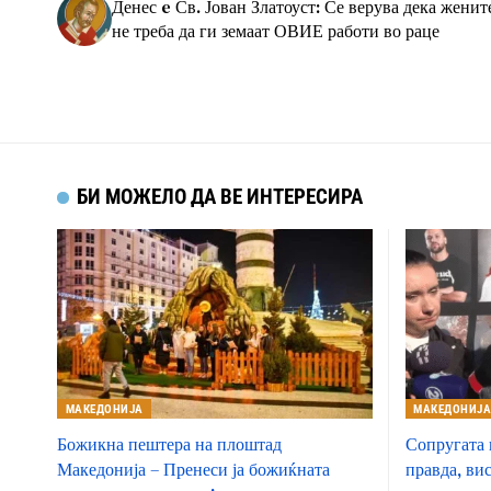
Денес e Св. Јован Златоуст: Се верува дека женит
не треба да ги земаат ОВИЕ работи во раце
БИ МОЖЕЛО ДА ВЕ ИНТЕРЕСИРА
МАКЕДОНИЈА
МАКЕДОНИЈ
Божикна пештера на плоштад
Сопругата 
Македонија – Пренеси ја божиќната
правда, ви