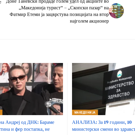
Доне Таневски продаде голем удел од акциите во
е
„Македонија турист“ – „Скопски пазар“ на
Фатмир Етеми ја зацврстува позицијата на втор
најголем акционер
А
МАКЕДОНИЈА
на Андреј од ДНК: Бараме
АНАЛИЗА: За 19 години, 10
стина и фер постапка, не
министерски смени во здравс