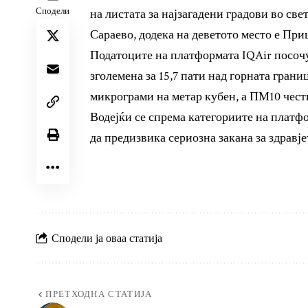
Сподели
на листата за најзагадени градови во све
Сараево, додека на деветото место е Пр
Податоците на платформата IQAir посочу
зголемена за 15,7 пати над горната грани
микрограми на метар кубен, а ПМ10 чести
Водејќи се спрема категориите на платфо
да предизвика сериозна закана за здравје
Сподели ја оваа статија
ПРЕТХОДНА СТАТИЈА