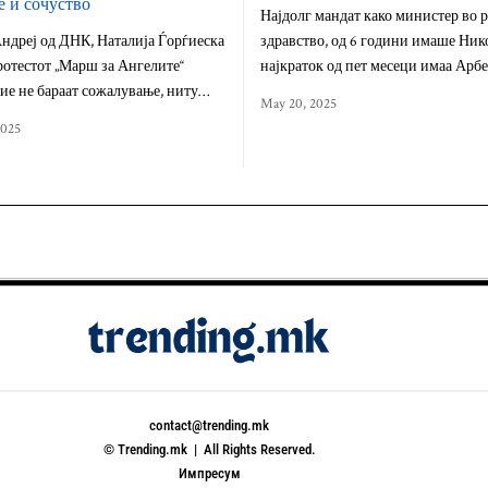
 и сочуство
Најдолг мандат како министер во 
ндреј од ДНК, Наталија Ѓорѓиеска
здравство, од 6 години имаше Ник
ротестот „Марш за Ангелите“
најкраток од пет месеци имаа Арб
тие не бараат сожалување, ниту…
May 20, 2025
2025
contact@trending.mk
© Trending.mk | All Rights Reserved.
Импресум