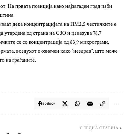
тот. На првата позиција како најзагаден град изби
иштина.
ваат дека концентрацијата на ПМ2,5 честичките е
ца утврдена од страна на СЗО и изнезува 78,7
чките се со концентрација од 83,9 микрограми.
рмата, воздухот е означен како ”нездрав”, што може
то на граѓаните.
Facebook
СЛЕДНА СТАТИЈА