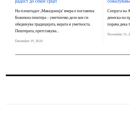
радост до секое срце!
сожалување
На плоштадот „Македонија“ вчера е поставена
Сопруга на А
Божикна пештера – уметничко дело кое ги
денеска на п
обединува традицијата, верата и уметноста.
порача дека 
Пештерата, претставува…
November 15, 
December 19, 2024