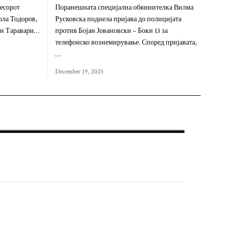
ресорот
Поранешната специјална обвинителка Вилма
ола Тодоров,
Русковска поднела пријава до полицијата
ен Таравари…
против Бојан Јовановски – Боки 13 за
телефонско вознемирување. Според пријавата,
…
December 19, 2025