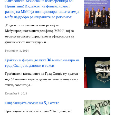
Ангеловска-Бежоска на конференција во
Приштина: Индексот на финансискиот
развој на ММФ ја позиционира нашата земја
меѓу најдобро рангираните во регионот
„Индексот на финансискиот развој на
Меѓународниот монетарен фонд (ММФ), кој го
отсликува опсегот, пристапот и ефикасноста на
финансиските институции и…
November 16, 2024
Граѓани и фирми должат 36 милиони евра на
град Скопје за даноци и такси
Граѓаните и компаниите на Град Скопје му должат
над 36 милиони евра за данок на имот и комунални
такси, соопштија…
December 9, 2025
Инфлацијата скокна на 5,7 отсто
Трошоците за живот во април 2026 година, во