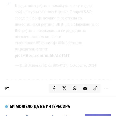
Кредитниот рејтинг покажува колку е една
земја сигурна за инвестирање. Според S&P,
соседна Србија неодамна се стекна со
инвестициски рејтинг BBB- . На Македонија со
BB- рејтинг, неопходни и се реформи за
поголем економски раст и
стабилност.
#Економија
#Инвестиции
#КредитенРејтинг
pic.twitter.com/mIhEA1ZTMT
— Kiril Minoski (@Kiril854727)
October 6, 2024
БИ МОЖЕЛО ДА ВЕ ИНТЕРЕСИРА