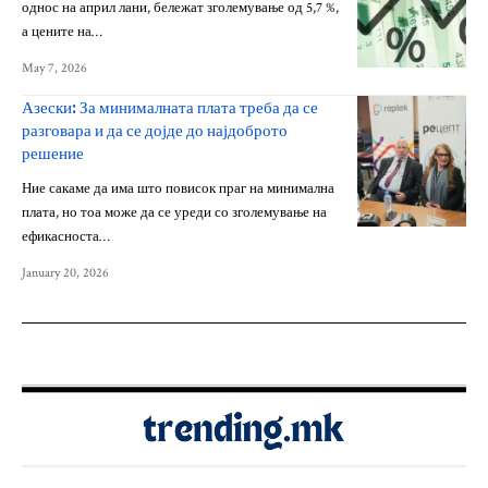
однос на април лани, бележат зголемување од 5,7 %,
а цените на…
May 7, 2026
Азески: За минималната плата треба да се
разговара и да се дојде до најдоброто
решение
Ние сакаме да има што повисок праг на минимална
плата, но тоа може да се уреди со зголемување на
ефикасноста…
January 20, 2026