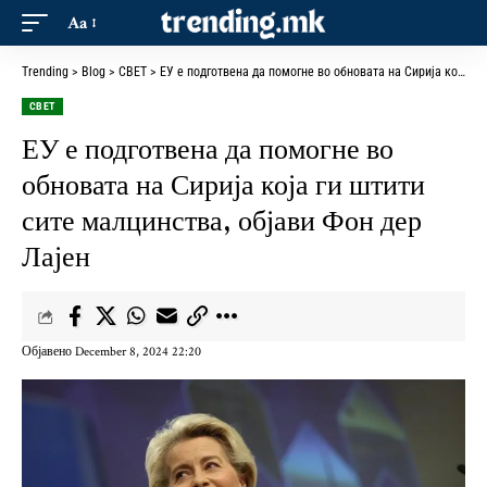
Aa
Trending
>
Blog
>
СВЕТ
>
ЕУ е подготвена да помогне во обновата на Сирија која ги штити сите малцинства, објави Фон дер Лајен
СВЕТ
ЕУ е подготвена да помогне во
обновата на Сирија која ги штити
сите малцинства, објави Фон дер
Лајен
Објавено December 8, 2024 22:20