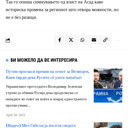
Таа го опиша симнувањето од власт на Асад како
историска промена за регионот што отвора можности, но
не е без ризици.
БИ МОЖЕЛО ДА ВЕ ИНТЕРЕСИРА
Путин прогласи прекин на огнот за Велигден,
Киев тврди дека Русите сѐ уште напаѓаат
Украинскиот претседател Володимир Зеленски
утрово ја обвини Русија дека продолжува со
нападите во текот на ноќта и покрај едностраното
прогласување…
April 20, 2025
(Видео) Мел Гибсон ја посети својата