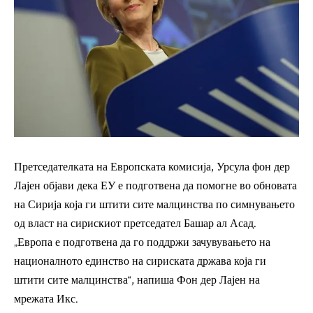
Претседателката на Европската комисија, Урсула фон дер
Лајен објави дека ЕУ е подготвена да помогне во обновата
на Сирија која ги штити сите малцинства по симнувањето
од власт на сирискиот претседател Башар ал Асад.
„Европа е подготвена да го поддржи зачувувањето на
националното единство на сириската држава која ги
штити сите малцинства“, напиша Фон дер Лајен на
мрежата Икс.