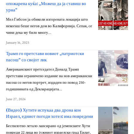
опожарена куќа: „Можеш да ја ставиш во
урна“
Мел Гибсон ја обиколи изгорената локација што
некогаш беше негов дом во Калифорнија. Сепак, се
чини дека му било многу…
January 16, 2025
Трамп го претстави новиот „патриотски
пасош“ со својот лик
Американскиот претседател Доналд Трамп
претстави ограничено издание на нов американски
пасош со негов портрет, издаден по повод 250-
годишнината од Декларацијата…
June 27, 2026
(Видео) Хутите испукаа два дрона кон
Израел, едниот погоди хотел: има повредени
Беспилотно летало лансирано од јеменските Хути
повреди 22 лица во јужниот израелски град Еилат,