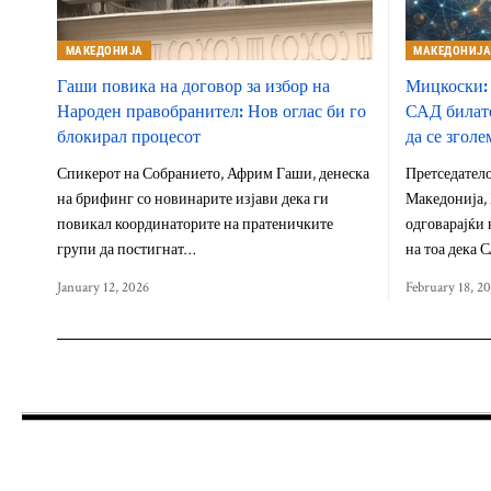
МАКЕДОНИЈА
МАКЕДОНИЈ
Гаши повика на договор за избор на
Мицкоски: 
Народен правобранител: Нов оглас би го
САД билате
блокирал процесот
да се зголе
Спикерот на Собранието, Африм Гаши, денеска
Претседатело
на брифинг со новинарите изјави дека ги
Македонија,
повикал координаторите на пратеничките
одговарајќи 
групи да постигнат…
на тоа дека 
January 12, 2026
February 18, 2