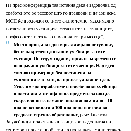
На прес-конференција таа истакна дека е задоволна од
сработеното во ресорот што го предводи и најави дека
МОН ќе продолжи со „исто силно темпо, максимално
посветени кон учениците, студентите, наставниците,
професорите, исто како и во првите три месеци“.
Моето прво, а воедно и реализирано ветување,
беше навремено достапни учебници за сите
ученици. По седум години, првпат навремено се
испорачани учебници за сите ученици. Над еден
милион примероци беа поставени на
училишните клупи, на првиот училишен ден.
Успеавме да изработиме и повеќе нови учебници
и наставни материјали по предмети за кои до
скоро воопшто немаше никакво помагало – 10-
ина во основното и 100-ина нови наслови во
средното стручно образование
, рече Јаневска.
За учебниците за странски јазици кои недостигаа на 1
септември поради проблеми во постапката, министерката