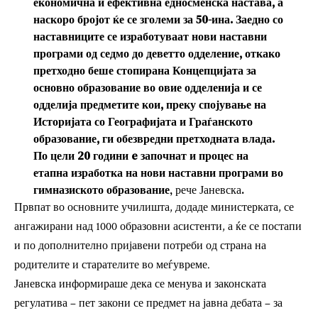
економична и ефективна едносменска настава, а
наскоро бројот ќе се зголеми за 50-ина. Заедно со
наставниците се изработуваат нови наставни
програми од седмо до деветто одделение, откако
претходно беше стопирана Концепцијата за
основно образование во овие одделенија и се
одделија предметите кои, преку спојување на
Историјата со Географијата и Граѓанското
образование, ги обезвредни претходната влада.
По цели 20 години e започнат и процес на
етапна изработка на нови наставни програми во
гимназиското образование
, рече Јаневска.
Првпат во основните училишта, додаде министерката, се
ангажирани над 1000 образовни асистенти, а ќе се постапи
и по дополнително пријавени потреби од страна на
родителите и старателите во меѓувреме.
Јаневска информираше дека се менува и законската
регулатива – пет закони се предмет на јавна дебата – за