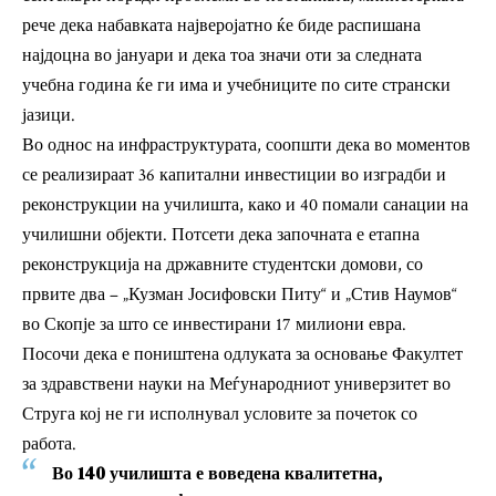
рече дека набавката најверојатно ќе биде распишана
најдоцна во јануари и дека тоа значи оти за следната
учебна година ќе ги има и учебниците по сите странски
јазици.
Во однос на инфраструктурата, соопшти дека во моментов
се реализираат 36 капитални инвестиции во изградби и
реконструкции на училишта, како и 40 помали санации на
училишни објекти. Потсети дека започната е етапна
реконструкција на државните студентски домови, со
првите два – „Кузман Јосифовски Питу“ и „Стив Наумов“
во Скопје за што се инвестирани 17 милиони евра.
Посочи дека е поништена одлуката за основање Факултет
за здравствени науки на Меѓународниот универзитет во
Струга кој не ги исполнувал условите за почеток со
работа.
Во 140 училишта е воведена квалитетна,