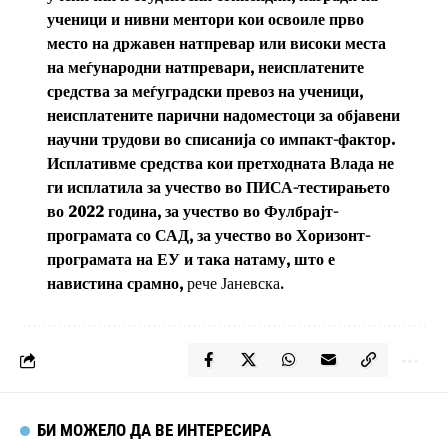
ученици и нивни ментори кои освоиле прво
место на државен натпревар или високи места
на меѓународни натпревари, неисплатените
средства за меѓуградски превоз на ученици,
неисплатените парични надоместоци за објавени
научни трудови во списанија со импакт-фактор.
Исплативме средства кои претходната Влада не
ги исплатила за учество во ПИСА-тестирањето
во 2022 година, за учество во Фулбрајт-
програмата со САД, за учество во Хоризонт-
програмата на ЕУ и така натаму, што е
навистина срамно,
рече Јаневска.
БИ МОЖЕЛО ДА ВЕ ИНТЕРЕСИРА