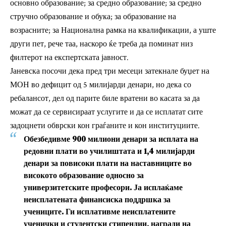
основно образование; за средно образование; за средно
стручно образование и обука; за образование на
возрасните; за Национална рамка на квалификации, а уште
други пет, рече таа, наскоро ќе треба да поминат низ
филтерот на експертската јавност.
Јаневска посочи дека пред три месеци затекнале буџет на
МОН во дефицит од 5 милијарди денари, но дека со
ребалансот, дел од парите биле вратени во касата за да
можат да се сервисираат услугите и да се исплатат сите
задоцнети обврски кон граѓаните и кон институциите.
Обезбедивме 900 милиони денари за исплата на
редовни плати во училиштата и 1,4 милијарди
денари за повисоки плати на наставниците во
високото образование односно за
универзитетските професори. Ја исплаќаме
неисплатената финансиска поддршка за
учениците. Ги исплативме неисплатените
ученички и студентски стипендии, награди на