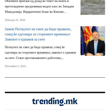
Обилните врнежи од дожд во текот на ноќта и
претпладнево предизвикаа воден хаос во Западна
Македонија. Најкритично беше во Кичево…
February 15, 2026
Јанев: Поткупот не смее да биде правило,
секој ќе одговара за сторениот криминал-
Законот е еднаков за сите
Поткупот не смее да биде правило, секој ќе
одговара за сторениот криминал, законот е еднаков
за сите. Секое противзаконито работење,…
November 1, 2024