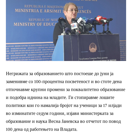
Негрижата за образованието што постоеше до јуни ја
заменивме со 100-процентна посветеност и во стоте дена
отпочнавме крупни промени за поквалитетно образование
и подобра иднина на младите. Ги стопиравме лошите
политики кои го намалија бројот на ученици за 17 илјади
во изминатите седум години, изјави министерката за
образование и наука Весна Јаневска во отчетот по повод
100 дена од работењето на Владата.