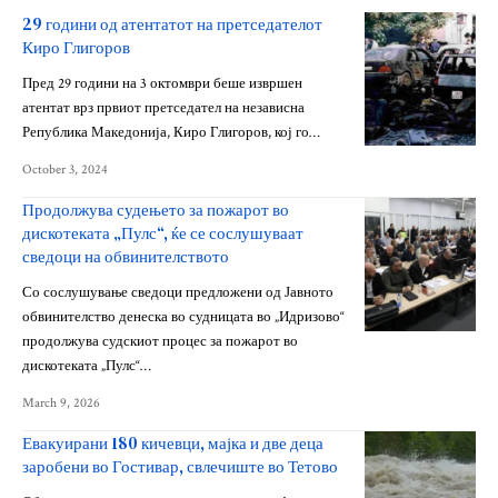
29 години од атентатот на претседателот
Киро Глигоров
Пред 29 години на 3 октомври беше извршен
атентат врз првиот претседател на независна
Република Македонија, Киро Глигоров, кој го…
October 3, 2024
Продолжува судењето за пожарот во
дискотеката „Пулс“, ќе се сослушуваат
сведоци на обвинителството
Со сослушување сведоци предложени од Јавното
обвинителство денеска во судницата во „Идризово“
продолжува судскиот процес за пожарот во
дискотеката „Пулс“…
March 9, 2026
Евакуирани 180 кичевци, мајка и две деца
заробени во Гостивар, свлечиште во Тетово