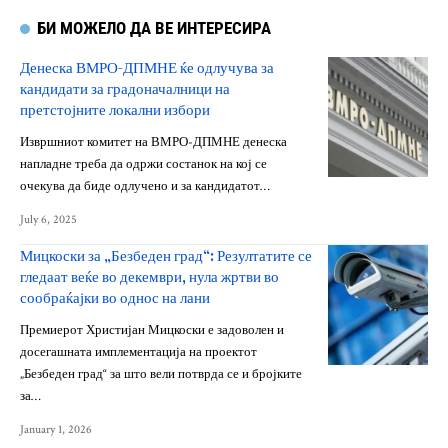
БИ МОЖЕЛО ДА ВЕ ИНТЕРЕСИРА
Денеска ВМРО-ДПМНЕ ќе одлучува за
кандидати за градоначалници на
претстојните локални избори
Извршниот комитет на ВМРО-ДПМНЕ денеска
напладне треба да одржи состанок на кој се
очекува да биде одлучено и за кандидатот…
July 6, 2025
Мицкоски за „Безбеден град“: Резултатите се
гледаат веќе во декември, нула жртви во
сообраќајки во однос на лани
Премиерот Христијан Мицкоски е задоволен и
досегашната имплементација на проектот
„Безбеден град“ за што вели потврда се и бројките
за…
January 1, 2026