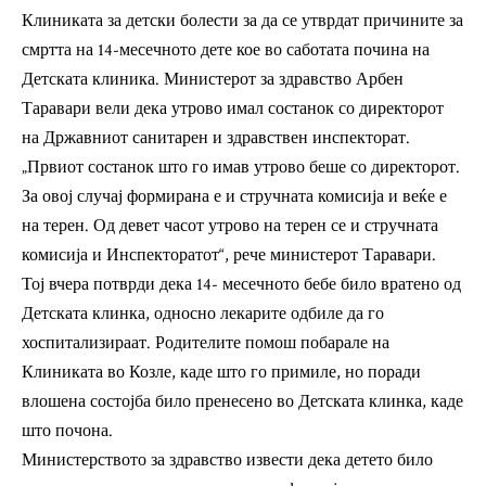
Клиниката за детски болести за да се утврдат причините за
смртта на 14-месечното дете кое во саботата почина на
Детската клиника. Министерот за здравство Арбен
Таравари вели дека утрово имал состанок со директорот
на Државниот санитарен и здравствен инспекторат.
„Првиот состанок што го имав утрово беше со директорот.
За овој случај формирана е и стручната комисија и веќе е
на терен. Од девет часот утрово на терен се и стручната
комисија и Инспекторатот“, рече министерот Таравари.
Тој вчера потврди дека 14- месечното бебе било вратено од
Детската клинка, односно лекарите одбиле да го
хоспитализираат. Родителите помош побарале на
Клиниката во Козле, каде што го примиле, но поради
влошена состојба било пренесено во Детската клинка, каде
што почона.
Министерството за здравство извести дека детето било