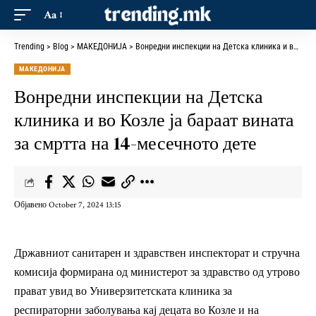
Aa
Trending
>
Blog
>
МАКЕДОНИЈА
>
Вонредни инспекции на Детска клиника и во Козле ја бараат вината за смртта на 14-месечното дете
МАКЕДОНИЈА
Вонредни инспекции на Детска
клиника и во Козле ја бараат вината
за смртта на 14-месечното дете
Објавено October 7, 2024 13:15
Државниот санитарен и здравствен инспекторат и стручна
комисија формирана од министерот за здравство од утрово
прават увид во Универзитетската клиника за
респираторни заболувања кај децата во Козле и на