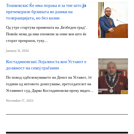
Тошковски: Ќе има порака и за тие што ja
пречекориле брзината во рамки на
толеранцијата, но без казни
Од утре стартува примената на „Безбеден град“.
Повеќе нема да има опомени за оние кои што ќе
сторат прекршок, туку…
January 31, 2026
Костадиновски: Лојалноста кон Уставот е
должност на секој граѓанин
По повод одбележувањето на Денот на Уставот, 34
години од неговото донесување, претседателот на
Уставниот суд, Дарко Костадиновски преку видео…
November 17, 2025