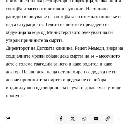
примено со тешка респираторна инфекција, тешка општа
состојба и засегнати витални функции. Настапило
рапидно влошување на состојбата со отежнато дишење и
пад а сатурацијата. Телото на детето е предадено на
обдукција за која од Министерството очекуваат да ги
утврди причините за смртта.
Директорот на Детската клиника, Реџеп Мемеди, вчера на
социјалните мрежи објави дека смртта на 14 – месечното
дете е голема трагедија за него и како родител и како
доктор. Најави дека не да остане мирен се додека не ги
дознае причините за смртта и додека не се побара
индивидуална одговорност за случајот доколку се утврди
пропуст.