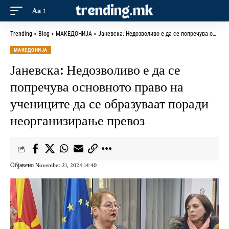
Aa
Trending
>
Blog
>
МАКЕДОНИЈА
>
Јаневска: Недозволиво е да се попречува основното право на учениците да се образуваат поради неорганизирање превоз
МАКЕДОНИЈА
Јаневска: Недозволиво е да се
попречува основното право на
учениците да се образуваат поради
неорганизирање превоз
Објавено November 21, 2024 14:40