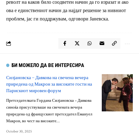
револт на каков било соодветен начин да го изразат и ако
ова е единствениот начин да најдат решение за нивниот
проблем, јас ги поддржувам, одговори Јаневска.
БИ МОЖЕЛО ДА ВЕ ИНТЕРЕСИРА
Силјановска – Давкова на свечена вечера
приредена од Макрон за високите гости на
Парискиот мировен форум
Претседателката Гордана Силјановска – Давкова
синоќа присуствуваше на свечената вечера
приредена од францускиот претседател Емануел
Макрон, во чест на високите…
October 30, 2025