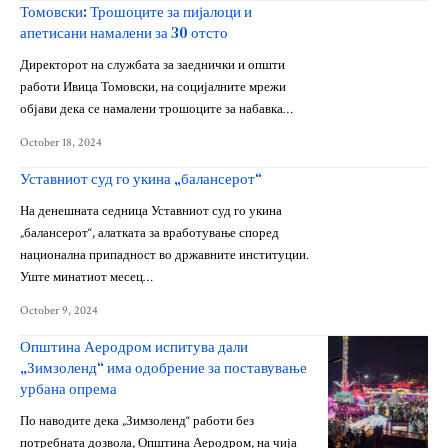
Томовски: Трошоците за пијалоци и
апетисани намалени за 30 отсто
Директорот на службата за заеднички и општи
работи Ивица Томовски, на социјалните мрежи
објави дека се намалени трошоците за набавка…
October 18, 2024
Уставниот суд го укина „балансерот“
На денешната седница Уставниот суд го укина
„балансерот“, алатката за вработување според
национална припадност во државните институции.
Уште минатиот месец…
October 9, 2024
Општина Аеродром испитува дали
„Зимзоленд“ има одобрение за поставување
урбана опрема
По наводите дека „Зимзоленд“ работи без
потребната дозвола, Општина Аеродром, на чија