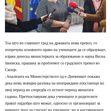
Тоа што во главниот град на државата нема превоз, го
попречува основното право на учениците да се образуваат,
изјави денеска министерката за образование и наука Весна
Јаневска, прашана за проблемот со градскиот превоз во
Скопје.
-Анализата на Министерството од е-Дневникот покажа
дека нема значајна разлика на неоправдани изостаноци во
овој период во споредба со истиот период минатата
година. Претпоставувам дека учениците и родителите
прават најдобро што можат, односно се организираат за
нивните деца да стигнат на училиште, но и наставниците