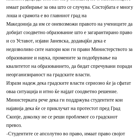
имаат разбирање за ова што се случува. Состојбата е многу
лоша и срамота е во главниот град на
Македонија да им се оневозможи правото на учениците да
добијат соодветно образование што е загарантирано право
и со Уставот, изјави Јаневска, додавајќи дека е
недозволиво сите напори кои ги прави Министерството за
образование и наука, промените за подобрување на
квалитетот на образованието, да бидат спречувани поради
неорганизираност на градските власти.
Изрази надеж дека градските власти сериозно ќе ја сфатат
оваа ситуација и итно ќе најдат соодветно решение.
Министерката рече дека ги поддржува студентите кои
најавија дека ќе се приклучат на протестот пред Град
Скопје, доколку не се реши проблемот со градскиот
превоз.
-Студентите се апсолутно во право, имаат право својот